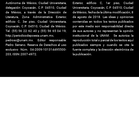
Autónoma de México, Ciudad Universitaria,
Exterior, edificio C, 1er piso, Ciudad
delegación Coyoacán, C.P. 04510, Ciudad
Universitaria, Coyoacán, C.P. 04510, Ciudad
de México, a través de la Dirección de
de México, fecha de la última modificación, 8
Literatura, Zona Administrativa Exterior,
de agosto de 2018. Las ideas y opiniones
edificio C, 3er piso, Ciudad Universitaria,
contenidas en todos los textos publicados
Coyoacán, C.P. 04510, Ciudad de México.
por este medio son responsabilidad directa
Tel. (55) 56 22 62 40 y (55) 56 65 04 19,
de sus autores y no representan la opinión
http://periodicodepoesia.unam.mx,
institucional de la UNAM. Se autoriza la
pedrosc@unam.mx. Editor responsable:
reproducción total o parcial de los textos aquí
Pedro Serrano. Reserva de Derechos al uso
publicados siempre y cuando se cite la
exclusivo Núm. 04-2009-101314495500-
fuente completa y la dirección electrónica de
203, ISSN: 2007-4972.
la publicación.