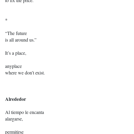
to fix the price.
*
“The future
is all around us.”
It’s a place,
anyplace
where we don’t exist.
Alrededor
Al tiempo le encanta
alargarse,
permitirse