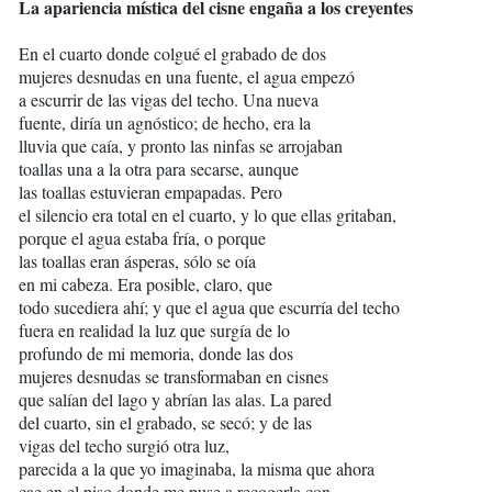
La apariencia mística del cisne engaña a los creyentes
En el cuarto donde colgué el grabado de dos
mujeres desnudas en una fuente, el agua empezó
a escurrir de las vigas del techo. Una nueva
fuente, diría un agnóstico; de hecho, era la
lluvia que caía, y pronto las ninfas se arrojaban
toallas una a la otra para secarse, aunque
las toallas estuvieran empapadas. Pero
el silencio era total en el cuarto, y lo que ellas gritaban,
porque el agua estaba fría, o porque
las toallas eran ásperas, sólo se oía
en mi cabeza. Era posible, claro, que
todo sucediera ahí; y que el agua que escurría del techo
fuera en realidad la luz que surgía de lo
profundo de mi memoria, donde las dos
mujeres desnudas se transformaban en cisnes
que salían del lago y abrían las alas. La pared
del cuarto, sin el grabado, se secó; y de las
vigas del techo surgió otra luz,
parecida a la que yo imaginaba, la misma que ahora
cae en el piso donde me puse a recogerla con