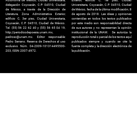
Autónoma de México, Ciudad Universitaria,
Exterior, edificio C, 1er piso, Ciudad
delegación Coyoacán, C.P. 04510, Ciudad
Universitaria, Coyoacán, C.P. 04510, Ciudad
de México, a través de la Dirección de
de México, fecha de la última modificación, 8
Literatura, Zona Administrativa Exterior,
de agosto de 2018. Las ideas y opiniones
edificio C, 3er piso, Ciudad Universitaria,
contenidas en todos los textos publicados
Coyoacán, C.P. 04510, Ciudad de México.
por este medio son responsabilidad directa
Tel. (55) 56 22 62 40 y (55) 56 65 04 19,
de sus autores y no representan la opinión
http://periodicodepoesia.unam.mx,
institucional de la UNAM. Se autoriza la
pedrosc@unam.mx. Editor responsable:
reproducción total o parcial de los textos aquí
Pedro Serrano. Reserva de Derechos al uso
publicados siempre y cuando se cite la
exclusivo Núm. 04-2009-101314495500-
fuente completa y la dirección electrónica de
203, ISSN: 2007-4972.
la publicación.