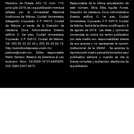
Periódico de Poesía
, Año 10, núm. 110,
Responsable de la última actualización de
junio-julio 2018, es una publicación mensual
este número, Silvia Elisa Aguilar Funes,
editada por la Universidad Nacional
Dirección de Literatura, Zona Administrativa
Autónoma de México, Ciudad Universitaria,
Exterior, edificio C, 1er piso, Ciudad
delegación Coyoacán, C.P. 04510, Ciudad
Universitaria, Coyoacán, C.P. 04510, Ciudad
de México, a través de la Dirección de
de México, fecha de la última modificación, 8
Literatura, Zona Administrativa Exterior,
de agosto de 2018. Las ideas y opiniones
edificio C, 3er piso, Ciudad Universitaria,
contenidas en todos los textos publicados
Coyoacán, C.P. 04510, Ciudad de México.
por este medio son responsabilidad directa
Tel. (55) 56 22 62 40 y (55) 56 65 04 19,
de sus autores y no representan la opinión
http://periodicodepoesia.unam.mx,
institucional de la UNAM. Se autoriza la
pedrosc@unam.mx. Editor responsable:
reproducción total o parcial de los textos aquí
Pedro Serrano. Reserva de Derechos al uso
publicados siempre y cuando se cite la
exclusivo Núm. 04-2009-101314495500-
fuente completa y la dirección electrónica de
203, ISSN: 2007-4972.
la publicación.