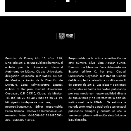
Periódico de Poesía
, Año 10, núm. 110,
Responsable de la última actualización de
junio-julio 2018, es una publicación mensual
este número, Silvia Elisa Aguilar Funes,
editada por la Universidad Nacional
Dirección de Literatura, Zona Administrativa
Autónoma de México, Ciudad Universitaria,
Exterior, edificio C, 1er piso, Ciudad
delegación Coyoacán, C.P. 04510, Ciudad
Universitaria, Coyoacán, C.P. 04510, Ciudad
de México, a través de la Dirección de
de México, fecha de la última modificación, 8
Literatura, Zona Administrativa Exterior,
de agosto de 2018. Las ideas y opiniones
edificio C, 3er piso, Ciudad Universitaria,
contenidas en todos los textos publicados
Coyoacán, C.P. 04510, Ciudad de México.
por este medio son responsabilidad directa
Tel. (55) 56 22 62 40 y (55) 56 65 04 19,
de sus autores y no representan la opinión
http://periodicodepoesia.unam.mx,
institucional de la UNAM. Se autoriza la
pedrosc@unam.mx. Editor responsable:
reproducción total o parcial de los textos aquí
Pedro Serrano. Reserva de Derechos al uso
publicados siempre y cuando se cite la
exclusivo Núm. 04-2009-101314495500-
fuente completa y la dirección electrónica de
203, ISSN: 2007-4972.
la publicación.