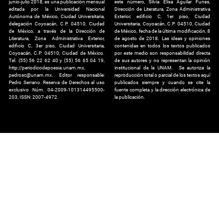
junio-julio 2018, es una publicación mensual
este número, Silvia Elisa Aguilar Funes,
editada por la Universidad Nacional
Dirección de Literatura, Zona Administrativa
Autónoma de México, Ciudad Universitaria,
Exterior, edificio C, 1er piso, Ciudad
delegación Coyoacán, C.P. 04510, Ciudad
Universitaria, Coyoacán, C.P. 04510, Ciudad
de México, a través de la Dirección de
de México, fecha de la última modificación, 8
Literatura, Zona Administrativa Exterior,
de agosto de 2018. Las ideas y opiniones
edificio C, 3er piso, Ciudad Universitaria,
contenidas en todos los textos publicados
Coyoacán, C.P. 04510, Ciudad de México.
por este medio son responsabilidad directa
Tel. (55) 56 22 62 40 y (55) 56 65 04 19,
de sus autores y no representan la opinión
http://periodicodepoesia.unam.mx,
institucional de la UNAM. Se autoriza la
pedrosc@unam.mx. Editor responsable:
reproducción total o parcial de los textos aquí
Pedro Serrano. Reserva de Derechos al uso
publicados siempre y cuando se cite la
exclusivo Núm. 04-2009-101314495500-
fuente completa y la dirección electrónica de
203, ISSN: 2007-4972.
la publicación.