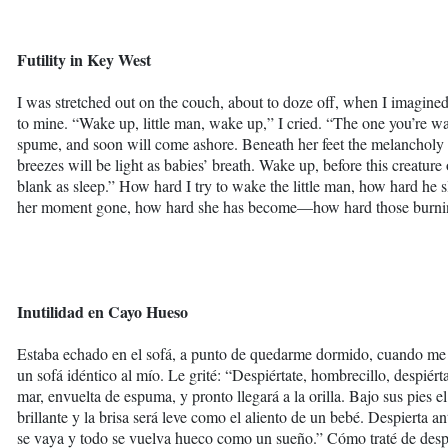
Futility in Key West
I was stretched out on the couch, about to doze off, when I imagined
to mine. “Wake up, little man, wake up,” I cried. “The one you’re wai
spume, and soon will come ashore. Beneath her feet the melancholy g
breezes will be light as babies’ breath. Wake up, before this creatur
blank as sleep.” How hard I try to wake the little man, how hard he 
her moment gone, how hard she has become—how hard those burning 
Inutilidad en Cayo Hueso
Estaba echado en el sofá, a punto de quedarme dormido, cuando me
un sofá idéntico al mío. Le grité: “Despiértate, hombrecillo, despiért
mar, envuelta de espuma, y pronto llegará a la orilla. Bajo sus pies el
brillante y la brisa será leve como el aliento de un bebé. Despierta a
se vaya y todo se vuelva hueco como un sueño.” Cómo traté de despe