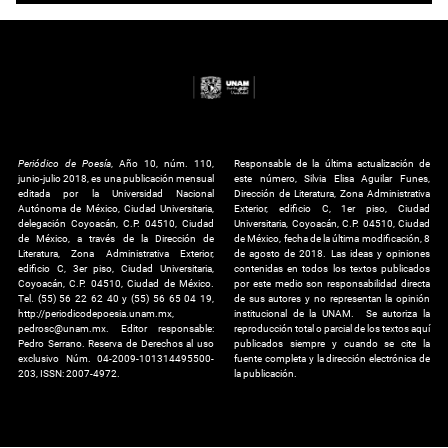
Periódico de Poesía
, Año 10, núm. 110,
Responsable de la última actualización de
junio-julio 2018, es una publicación mensual
este número, Silvia Elisa Aguilar Funes,
editada por la Universidad Nacional
Dirección de Literatura, Zona Administrativa
Autónoma de México, Ciudad Universitaria,
Exterior, edificio C, 1er piso, Ciudad
delegación Coyoacán, C.P. 04510, Ciudad
Universitaria, Coyoacán, C.P. 04510, Ciudad
de México, a través de la Dirección de
de México, fecha de la última modificación, 8
Literatura, Zona Administrativa Exterior,
de agosto de 2018. Las ideas y opiniones
edificio C, 3er piso, Ciudad Universitaria,
contenidas en todos los textos publicados
Coyoacán, C.P. 04510, Ciudad de México.
por este medio son responsabilidad directa
Tel. (55) 56 22 62 40 y (55) 56 65 04 19,
de sus autores y no representan la opinión
http://periodicodepoesia.unam.mx,
institucional de la UNAM. Se autoriza la
pedrosc@unam.mx. Editor responsable:
reproducción total o parcial de los textos aquí
Pedro Serrano. Reserva de Derechos al uso
publicados siempre y cuando se cite la
exclusivo Núm. 04-2009-101314495500-
fuente completa y la dirección electrónica de
203, ISSN: 2007-4972.
la publicación.