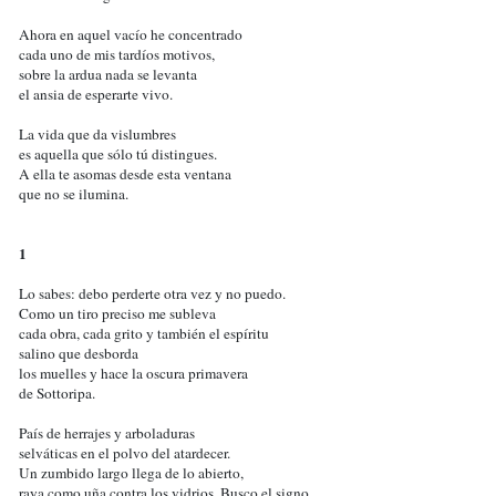
Ahora en aquel vacío he concentrado
cada uno de mis tardíos motivos,
sobre la ardua nada se levanta
el ansia de esperarte vivo.
La vida que da vislumbres
es aquella que sólo tú distingues.
A ella te asomas desde esta ventana
que no se ilumina.
1
Lo sabes: debo perderte otra vez y no puedo.
Como un tiro preciso me subleva
cada obra, cada grito y también el espíritu
salino que desborda
los muelles y hace la oscura primavera
de Sottoripa.
País de herrajes y arboladuras
selváticas en el polvo del atardecer.
Un zumbido largo llega de lo abierto,
raya como uña contra los vidrios. Busco el signo