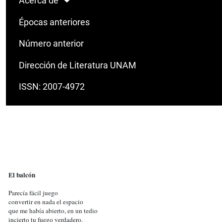
Acerca de
Épocas anteriores
Número anterior
Dirección de Literatura UNAM
ISSN: 2007-4972
El balcón
Parecía fácil juego
convertir en nada el espacio
que me había abierto, en un tedio
incierto tu fuego verdadero.