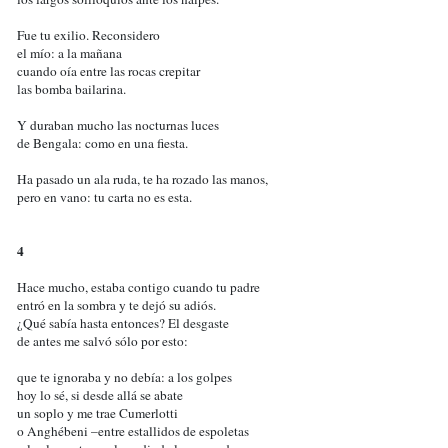
Fue tu exilio. Reconsidero
el mío: a la mañana
cuando oía entre las rocas crepitar
las bomba bailarina.
Y duraban mucho las nocturnas luces
de Bengala: como en una fiesta.
Ha pasado un ala ruda, te ha rozado las manos,
pero en vano: tu carta no es esta.
4
Hace mucho, estaba contigo cuando tu padre
entró en la sombra y te dejó su adiós.
¿Qué sabía hasta entonces? El desgaste
de antes me salvó sólo por esto:
que te ignoraba y no debía: a los golpes
hoy lo sé, si desde allá se abate
un soplo y me trae Cumerlotti
o Anghébeni –entre estallidos de espoletas