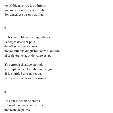
(en Módena, entre los pórticos,
un criado con librea arrastraba
dos chacales con una traílla).
7
El ir y venir blanco y negro de los
vencejos desde el palo
de telégrafo hasta el mar
no conforta tus disgustos sobre el muelle
ni te devuelve adonde ya no estás.
Ya perfuma el saúco aferrado
a la explanada; el chubasco mengua.
Si la claridad es una tregua,
tu querida amenaza la consume.
8
He aquí la señal; se enerva
sobre el muro en que se dora:
una mata de palma