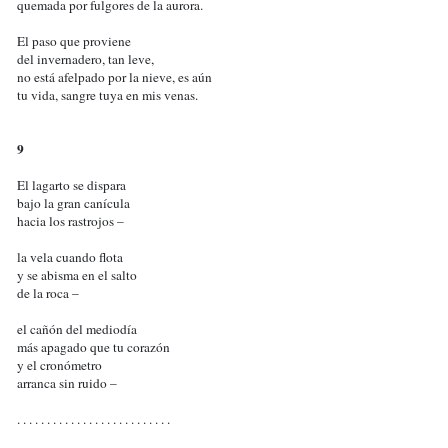
quemada por fulgores de la aurora.
El paso que proviene
del invernadero, tan leve,
no está afelpado por la nieve, es aún
tu vida, sangre tuya en mis venas.
9
El lagarto se dispara
bajo la gran canícula
hacia los rastrojos –
la vela cuando flota
y se abisma en el salto
de la roca –
el cañón del mediodía
más apagado que tu corazón
y el cronómetro
arranca sin ruido –
. . . . . . . . . . . . . . . . . . . . . . . . . .