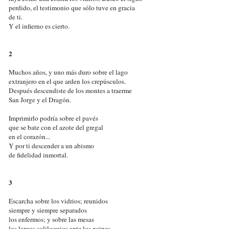
perdido, el testimonio que sólo tuve en gracia
de ti.
Y el infierno es cierto.
2
Muchos años, y uno más duro sobre el lago
extranjero en el que arden los crepúsculos.
Después descendiste de los montes a traerme
San Jorge y el Dragón.
Imprimirlo podría sobre el pavés
que se bate con el azote del gregal
en el corazón...
Y por ti descender a un abismo
de fidelidad inmortal.
3
Escarcha sobre los vidrios; reunidos
siempre y siempre separados
los enfermos; y sobre las mesas
los largos soliloquios ante los naipes.