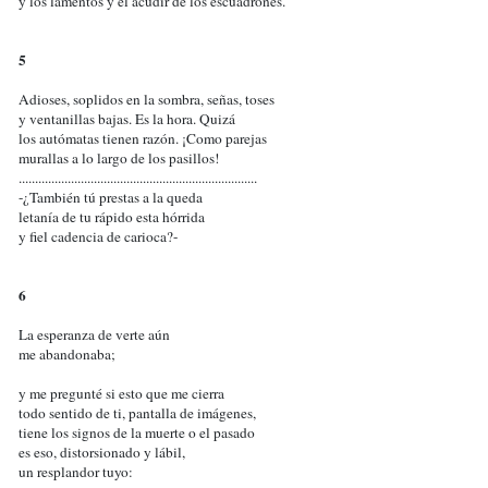
y los lamentos y el acudir de los escuadrones.
5
Adioses, soplidos en la sombra, señas, toses
y ventanillas bajas. Es la hora. Quizá
los autómatas tienen razón. ¡Como parejas
murallas a lo largo de los pasillos!
.........................................................................
-¿También tú prestas a la queda
letanía de tu rápido esta hórrida
y fiel cadencia de carioca?-
6
La esperanza de verte aún
me abandonaba;
y me pregunté si esto que me cierra
todo sentido de ti, pantalla de imágenes,
tiene los signos de la muerte o el pasado
es eso, distorsionado y lábil,
un resplandor tuyo: