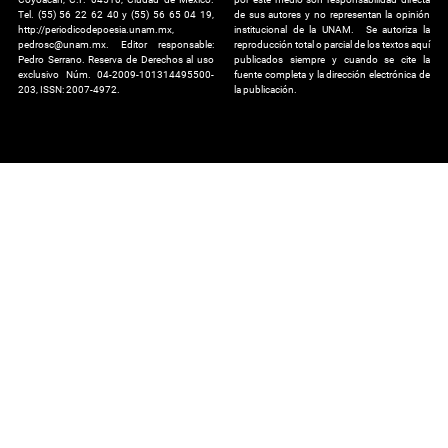
Tel. (55) 56 22 62 40 y (55) 56 65 04 19,
de sus autores y no representan la opinión
http://periodicodepoesia.unam.mx,
institucional de la UNAM. Se autoriza la
pedrosc@unam.mx. Editor responsable:
reproducción total o parcial de los textos aquí
Pedro Serrano. Reserva de Derechos al uso
publicados siempre y cuando se cite la
exclusivo Núm. 04-2009-101314495500-
fuente completa y la dirección electrónica de
203, ISSN: 2007-4972.
la publicación.