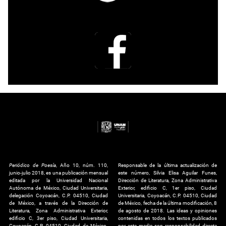
Periódico de Poesía
, Año 10, núm. 110,
Responsable de la última actualización de
junio-julio 2018, es una publicación mensual
este número, Silvia Elisa Aguilar Funes,
editada por la Universidad Nacional
Dirección de Literatura, Zona Administrativa
Autónoma de México, Ciudad Universitaria,
Exterior, edificio C, 1er piso, Ciudad
delegación Coyoacán, C.P. 04510, Ciudad
Universitaria, Coyoacán, C.P. 04510, Ciudad
de México, a través de la Dirección de
de México, fecha de la última modificación, 8
Literatura, Zona Administrativa Exterior,
de agosto de 2018. Las ideas y opiniones
edificio C, 3er piso, Ciudad Universitaria,
contenidas en todos los textos publicados
Coyoacán, C.P. 04510, Ciudad de México.
por este medio son responsabilidad directa