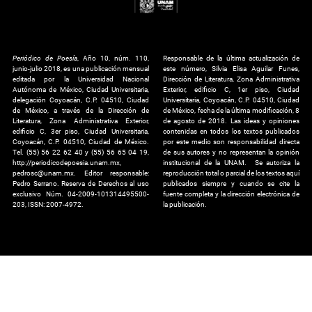
Periódico de Poesía
, Año 10, núm. 110,
Responsable de la última actualización de
junio-julio 2018, es una publicación mensual
este número, Silvia Elisa Aguilar Funes,
editada por la Universidad Nacional
Dirección de Literatura, Zona Administrativa
Autónoma de México, Ciudad Universitaria,
Exterior, edificio C, 1er piso, Ciudad
delegación Coyoacán, C.P. 04510, Ciudad
Universitaria, Coyoacán, C.P. 04510, Ciudad
de México, a través de la Dirección de
de México, fecha de la última modificación, 8
Literatura, Zona Administrativa Exterior,
de agosto de 2018. Las ideas y opiniones
edificio C, 3er piso, Ciudad Universitaria,
contenidas en todos los textos publicados
Coyoacán, C.P. 04510, Ciudad de México.
por este medio son responsabilidad directa
Tel. (55) 56 22 62 40 y (55) 56 65 04 19,
de sus autores y no representan la opinión
http://periodicodepoesia.unam.mx,
institucional de la UNAM. Se autoriza la
pedrosc@unam.mx. Editor responsable:
reproducción total o parcial de los textos aquí
Pedro Serrano. Reserva de Derechos al uso
publicados siempre y cuando se cite la
exclusivo Núm. 04-2009-101314495500-
fuente completa y la dirección electrónica de
203, ISSN: 2007-4972.
la publicación.