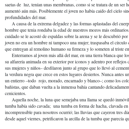
saetas de luz, tenían unas membranas, como si se tratara de un ser
aumentó aún más. Posiblemente el joven no había caído del cielo si
profundidades del mar.
A causa de la extrema delgadez y las formas aplastadas del cuerp
hombre que tenia rondaba la edad de nuestros mozos más ordinario
cuidado se le acostó de espaldas sobre la arena y se le descubrió por
joven no era un hombre ni tampoco una mujer; traspasaba el círculo d
que entregan al remolino humano su firmeza y lo someten al trist
Enterramos al joven más allá del mar, en una tierra blanca que los 
su alfarería animada en su exterior por iconos y adentro por reflejo
sus mujeres y niños– desfilaron junto al grupo que lo llevó al ceme
la verdura negra que crece en estos lugares desiertos. Nunca antes u
un entierro –todo rojo, morado, encarnado y blanco–; como los colore
bañistas, que daban vuelta a la inmensa bahía cantando delicadament
cenicientos.
Aquella noche, la luna que semejaba una llama se quedó inmóvil e
tumba había sido cavada; una tumba en forma de hacha, clavada en
incomprensible para nosotros ocurrió; las lluvias que cayeron tres dí
desde aquel viernes, petrificaron la arcilla de la tumba que parecía 