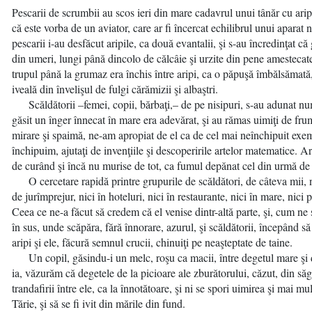
Pescarii de scrumbii au scos ieri din mare cadavrul unui tânăr cu arip
că este vorba de un aviator, care ar fi încercat echilibrul unui aparat 
pescarii i-au desfăcut aripile, ca două evantalii, şi s-au încredinţat că
din umeri, lungi până dincolo de călcâie şi urzite din pene amestecate,
trupul până la grumaz era închis între aripi, ca o păpuşă îmbălsămată,
iveală din învelişul de fulgi cărămizii şi albaştri.
Scăldătorii –femei, copii, bărbaţi,– de pe nisipuri, s-au adunat n
găsit un înger înnecat în mare era adevărat, şi au rămas uimiţi de frum
mirare şi spaimă, ne-am apropiat de el ca de cel mai neînchipuit exem
închipuim, ajutaţi de invenţiile şi descoperirile artelor matematice. 
de curând şi încă nu murise de tot, ca fumul depănat cel din urmă de f
O cercetare rapidă printre grupurile de scăldători, de câteva mii, 
de jurîmprejur, nici în hoteluri, nici în restaurante, nici în mare, nici
Ceea ce ne-a făcut să credem că el venise dintr-altă parte, şi, cum ne 
în sus, unde scăpăra, fără înnorare, azurul, şi scăldătorii, începând să
aripi şi ele, făcură semnul crucii, chinuiţi pe neaşteptate de taine.
Un copil, găsindu-i un melc, roşu ca macii, între degetul mare şi d
ia, văzurăm că degetele de la picioare ale zburătorului, căzut, din săg
trandafirii între ele, ca la înnotătoare, şi ni se spori uimirea şi mai mul
Tărie, şi să se fi ivit din mările din fund.