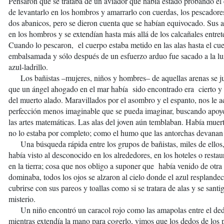
Pensaron que se trataba de un aviador que había estado probando el
de levantarlo en los hombros y amarrarlo con cuerdas, los pescadores 
dos abanicos, pero se dieron cuenta que se habían equivocado. Sus a
en los hombros y se extendían hasta más allá de los calcañales entrete
Cuando lo pescaron, el cuerpo estaba metido en las alas hasta el cue
embalsamada y sólo después de un esfuerzo arduo fue sacado a la lu
azul-ladrillo.
Los bañistas –mujeres, niños y hombres– de aquellas arenas se jun
que un ángel ahogado en el mar había sido encontrado era cierto y s
del muerto alado. Maravillados por el asombro y el espanto, nos le 
perfección menos imaginable que se pueda imaginar, buscando apoyo
las artes matemáticas. Las alas del joven aún temblaban. Había muer
no lo estaba por completo; como el humo que las antorchas devanan 
Una búsqueda rápida entre los grupos de bañistas, miles de ellos
había visto al desconocido en los alrededores, en los hoteles o restau
en la tierra; cosa que nos obligo a suponer que había venido de otr
dominaba, todos los ojos se alzaron al cielo donde el azul resplande
cubrirse con sus pareos y toallas como si se tratara de alas y se san
misterio.
Un niño encontró un caracol rojo como las amapolas entre el dedo 
mientras extendía la mano para cogerlo, vimos que los dedos de los p