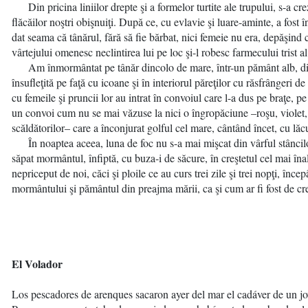
Din pricina liniilor drepte şi a formelor turtite ale trupului, s-a cr
flăcăilor noştri obişnuiţi. După ce, cu evlavie şi luare-aminte, a fost î
dat seama că tânărul, fără să fie bărbat, nici femeie nu era, depăşind c
vârtejului omenesc neclintirea lui pe loc şi-l robesc farmecului trist 
Am înmormântat pe tânăr dincolo de mare, într-un pământ alb, din ca
însufleţită pe faţă cu icoane şi în interiorul păreţilor cu răsfrângeri 
cu femeile şi pruncii lor au intrat în convoiul care l-a dus pe braţe, p
un convoi cum nu se mai văzuse la nici o îngropăciune –roşu, violet, 
scăldătorilor– care a înconjurat golful cel mare, cântând încet, cu lăc
În noaptea aceea, luna de foc nu s-a mai mişcat din vârful stâncilo
săpat mormântul, înfiptă, cu buza-i de săcure, în creştetul cel mai înal
nepriceput de noi, căci şi ploile ce au curs trei zile şi trei nopţi, înce
mormântului şi pământul din preajma mării, ca şi cum ar fi fost de c
El Volador
Los pescadores de arenques sacaron ayer del mar el cadáver de un jov