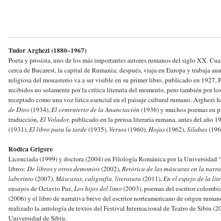
Tudor Arghezi (1880–1967)
Poeta y prosista, uno de los más importantes autores rumanos del siglo XX. Cua
cerca de Bucarest, la capital de Rumania; después, viaja en Europa y trabaja au
religiosa del monasterio va a ser visible en su primer libro, publicado en 1927,
recibidos no solamente por la crítica literaria del momento, pero también por los
receptado como una voz lírica esencial en el paisaje cultural rumano. Arghezi h
de Dios
(1934),
El cementerio de la Anunciación
(1936) y muchos poemas en pro
traducción,
El Volador,
publicado en la prensa literaria rumana, antes del año 1
(1931),
El libro para la tarde
(1935),
Versos
(1960),
Hojas
(1962),
Sílabas
(196
Rodica Grigore
Licenciada (1999) y doctora (2004) en Filología Románica por la Universidad 
libros:
De libros y otros demonios
(2002),
Retórica de las máscaras en la nar
laberinto
(2007),
Máscaras, caligrafía, literatura
(2011),
En el espejo de la li
ensayos de Octavio Paz,
Los hijos del limo
(2003), poemas del escritor colomb
(2006) y el libro de narrativa breve del escritor norteamericano de origen rum
realizado la antología de textos del Festival Internacional de Teatro de Sibiu (
Universidad de Sibiu.