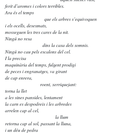
ferit d’aromes i colors terribles.
Ara és el temps
que els arbres s’equivoquen
i els ocells, desesmats,
mosseguen les tres cares de la nit.
Ningú no resa
dins la casa dels somnis.
Ningú no cau pels escalons del cel.
I la precisa
maquinària del temps, fulgent prodigi
de peces i engranatges, va girant
de cap enrera,
roent, xerriquejant:
torna la llet
a les sines pansides, lentament
la carn es despodreix i les arbredes
arrelen cap al cel,
la llum
retorna cap al sol, passant la lluna,
i un déu de pedra