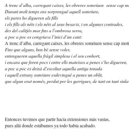
A trenc d’alba, carregant caixes, les obreres somriuen
sense cap mo
Durant molt temps ens sorprengué aquell somriure,
els pares ho digueren als fills
i els fills als néts i els néts al seus besavis, i en algunes
contrades,
des del calitjós mar fins a l’ombrosa serra,
a poc a poc es congriava l’inici d’un cant:
A trenc d’alba, carregant caixes, les obreres somriuen sense cap mot
Fins que alguns, ben bé sense voler,
entengueren aquella fràgil simplesa i el seu conhort,
i encara que foren pocs i entre ells mateixos a penes s’ho
digueren,
a poc a poc es deixà d’escoltar aquella antiga tonada
i aquell estrany somriure esdevingué a penes un oblit,
que algun orat només, perdut per les garrigues, de tant
en tant siul
[sense es
Entonces tuvimos que partir hacia extensiones más vastas,
pues allá donde estábamos ya todo había acabado.