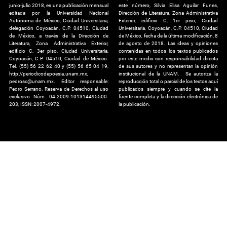
junio-julio 2018, es una publicación mensual
este número, Silvia Elisa Aguilar Funes,
editada por la Universidad Nacional
Dirección de Literatura, Zona Administrativa
Autónoma de México, Ciudad Universitaria,
Exterior, edificio C, 1er piso, Ciudad
delegación Coyoacán, C.P. 04510, Ciudad
Universitaria, Coyoacán, C.P. 04510, Ciudad
de México, a través de la Dirección de
de México, fecha de la última modificación, 8
Literatura, Zona Administrativa Exterior,
de agosto de 2018. Las ideas y opiniones
edificio C, 3er piso, Ciudad Universitaria,
contenidas en todos los textos publicados
Coyoacán, C.P. 04510, Ciudad de México.
por este medio son responsabilidad directa
Tel. (55) 56 22 62 40 y (55) 56 65 04 19,
de sus autores y no representan la opinión
http://periodicodepoesia.unam.mx,
institucional de la UNAM. Se autoriza la
pedrosc@unam.mx. Editor responsable:
reproducción total o parcial de los textos aquí
Pedro Serrano. Reserva de Derechos al uso
publicados siempre y cuando se cite la
exclusivo Núm. 04-2009-101314495500-
fuente completa y la dirección electrónica de
203, ISSN: 2007-4972.
la publicación.