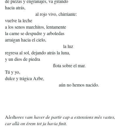
de piezas y engranajes, va girando
hacia atrás,
al rojo vivo, chirriante:
vuelve la leche
a los senos marchitos, lentamente
la carne se despudre y arboledas
arraigan hacia el cielo,
la luz
regresa al sol, dejando atrás la luna,
y un dios de piedra
flota sobre el mar.
Tú y yo,
dulce y trágica Azbe,
aún no hemos nacido.
A
les
h
ores
vam haver de partir cap a extensions més
vastes,
car allà on érem tot ja havia finit.