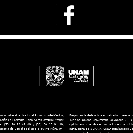
 por la Universidad Nacional Autónoma de México,
Responsable de la última actualización de este núm
ción de Literatura, Zona Administrativa Exterior,
1er piso, Ciudad Universitaria, Coyoacán, C.P.
. Tel. (55) 56 22 62 40 y (55) 56 65 04 19,
opiniones contenidas en todos los textos publi
Reserva de Derechos al uso exclusivo Núm. 04-
institucional de la UNAM. Se autoriza la reproducc