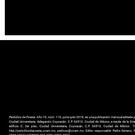
Periódico de Poesía
, Año 10, núm. 110, junio-julio 2018, es una publicación mensual editada
Ciudad Universitaria, delegación Coyoacán, C.P. 04510, Ciudad de México, a través de la Direc
edificio C, 3er piso, Ciudad Universitaria, Coyoacán, C.P. 04510, Ciudad de México
http://periodicodepoesia.unam.mx, pedrosc@unam.mx. Editor responsable: Pedro Serrano. 