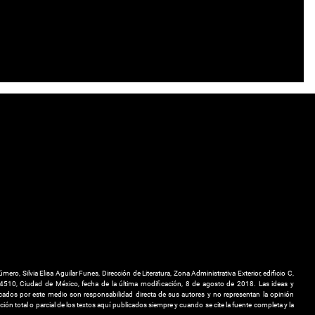
ero, Silvia Elisa Aguilar Funes, Dirección de Literatura, Zona Administrativa Exterior, edificio C,
 04510, Ciudad de México, fecha de la última modificación, 8 de agosto de 2018. Las ideas y
cados por este medio son responsabilidad directa de sus autores y no representan la opinión
ión total o parcial de los textos aquí publicados siempre y cuando se cite la fuente completa y la