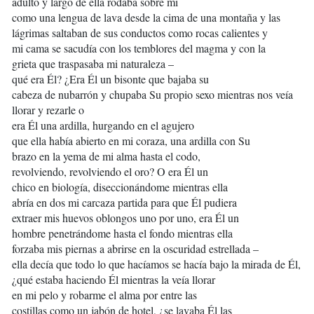
adulto y largo de ella rodaba sobre mí
como una lengua de lava desde la cima de una montaña y las
lágrimas saltaban de sus conductos como rocas calientes y
mi cama se sacudía con los temblores del magma y con la
grieta que traspasaba mi naturaleza –
qué era Él? ¿Era Él un bisonte que bajaba su
cabeza de nubarrón y chupaba Su propio sexo mientras nos veía
llorar y rezarle o
era Él una ardilla, hurgando en el agujero
que ella había abierto en mi coraza, una ardilla con Su
brazo en la yema de mi alma hasta el codo,
revolviendo, revolviendo el oro? O era Él un
chico en biología, diseccionándome mientras ella
abría en dos mi carcaza partida para que Él pudiera
extraer mis huevos oblongos uno por uno, era Él un
hombre penetrándome hasta el fondo mientras ella
forzaba mis piernas a abrirse en la oscuridad estrellada –
ella decía que todo lo que hacíamos se hacía bajo la mirada de Él,
¿qué estaba haciendo Él mientras la veía llorar
en mi pelo y robarme el alma por entre las
costillas como un jabón de hotel, ¿se lavaba Él las