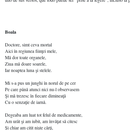
Boala
Doctore, simt ceva mortal
Aici în regiunea fiinţei mele,
Mă dor toate organele,
Ziua mă doare soarele,
Iar noaptea luna şi stelele.
Mi s-a pus un junghi în norul de pe cer
Pe care până atunci nici nu-l observasem
Şi mă trezesc în fiecare dimineaţă
Cu o senzaţie de iarnă.
Degeaba am luat tot felul de medicamente,
Am urât şi am iubit, am învăţat să citesc
Şi chiar am citit nişte cărţi,