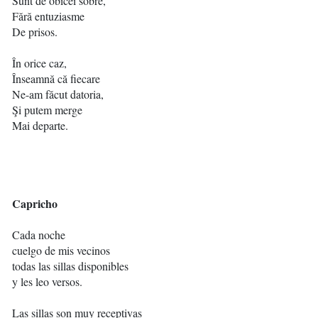
Sunt de obicei sobre,
Fără entuziasme
De prisos.
În orice caz,
Înseamnă că fiecare
Ne-am făcut datoria,
Şi putem merge
Mai departe.
Capricho
Cada noche
cuelgo de mis vecinos
todas las sillas disponibles
y les leo versos.
Las sillas son muy receptivas