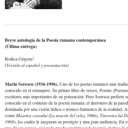
Breve antología de la Poesía rumana contemporánea
(Última entrega)
*
Rodica Grigore
(Versión al español y presentación)
Marin Sorescu (1936-1996).
Uno de los poetas rumanos más traduc
conocido en el extranjero. Su primer libro de versos, Poeme (Poema
escritores más importantes de su generación. Pero Sorescu prefiere
conocido en el contexto de la poesía rumana: el derrotero de la parod
dominada por una visión lúdica o irónico-fantástica de la realidad.
como
Moartea ceasului
(
La muerte del reloj,
1966),
Tineretea lui D
1968), los cuales le aseguran su prestigio y una gran audiencia. En es
uno de sus versos, que todo puede ser “prise à la legere”, incluso la 