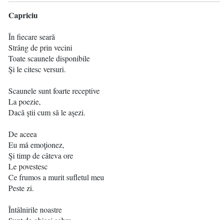
Capriciu
În fiecare seară
Strâng de prin vecini
Toate scaunele disponibile
Şi le citesc versuri.
Scaunele sunt foarte receptive
La poezie,
Dacă ştii cum să le aşezi.
De aceea
Eu mă emoţionez,
Şi timp de câteva ore
Le povestesc
Ce frumos a murit sufletul meu
Peste zi.
Întâlnirile noastre