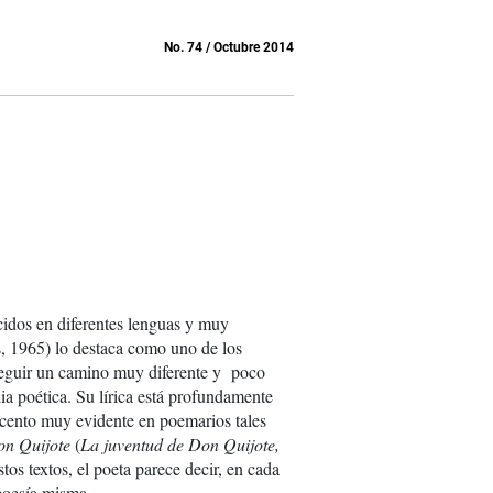
No. 74 / Octubre 2014
idos en diferentes lenguas y muy
s, 1965) lo destaca como uno de los
 seguir un camino muy diferente y poco
ia poética. Su lírica está profundamente
 Acento muy evidente en poemarios tales
on Quijote
(
La juventud de Don Quijote,
tos textos, el poeta parece decir, en cada
poesía misma...