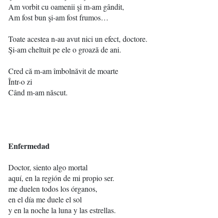
Am vorbit cu oamenii şi m-am gândit,
Am fost bun şi-am fost frumos…
Toate acestea n-au avut nici un efect, doctore.
Şi-am cheltuit pe ele o groază de ani.
Cred că m-am îmbolnăvit de moarte
Într-o zi
Când m-am născut.
Enfermedad
Doctor, siento algo mortal
aquí, en la región de mi propio ser.
me duelen todos los órganos,
en el día me duele el sol
y en la noche la luna y las estrellas.