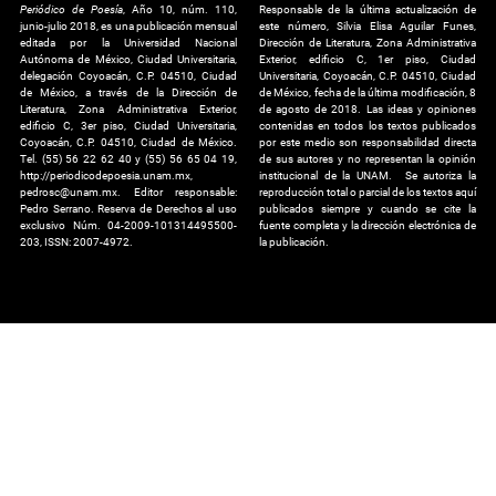
Periódico de Poesía
, Año 10, núm. 110,
Responsable de la última actualización de
junio-julio 2018, es una publicación mensual
este número, Silvia Elisa Aguilar Funes,
editada por la Universidad Nacional
Dirección de Literatura, Zona Administrativa
Autónoma de México, Ciudad Universitaria,
Exterior, edificio C, 1er piso, Ciudad
delegación Coyoacán, C.P. 04510, Ciudad
Universitaria, Coyoacán, C.P. 04510, Ciudad
de México, a través de la Dirección de
de México, fecha de la última modificación, 8
Literatura, Zona Administrativa Exterior,
de agosto de 2018. Las ideas y opiniones
edificio C, 3er piso, Ciudad Universitaria,
contenidas en todos los textos publicados
Coyoacán, C.P. 04510, Ciudad de México.
por este medio son responsabilidad directa
Tel. (55) 56 22 62 40 y (55) 56 65 04 19,
de sus autores y no representan la opinión
http://periodicodepoesia.unam.mx,
institucional de la UNAM. Se autoriza la
pedrosc@unam.mx. Editor responsable:
reproducción total o parcial de los textos aquí
Pedro Serrano. Reserva de Derechos al uso
publicados siempre y cuando se cite la
exclusivo Núm. 04-2009-101314495500-
fuente completa y la dirección electrónica de
203, ISSN: 2007-4972.
la publicación.