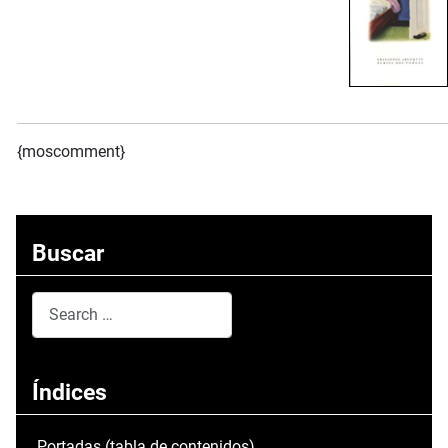
{moscomment}
Buscar
Search
Type 2 or more characters for results.
Índices
Portadas (tabla de contenidos)