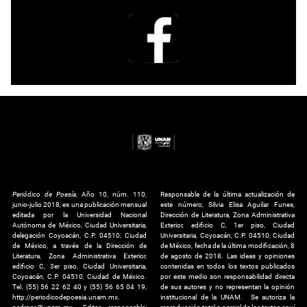
Periódico de Poesía
, Año 10, núm. 110,
Responsable de la última actualización de
junio-julio 2018, es una publicación mensual
este número, Silvia Elisa Aguilar Funes,
editada por la Universidad Nacional
Dirección de Literatura, Zona Administrativa
Autónoma de México, Ciudad Universitaria,
Exterior, edificio C, 1er piso, Ciudad
delegación Coyoacán, C.P. 04510, Ciudad
Universitaria, Coyoacán, C.P. 04510, Ciudad
de México, a través de la Dirección de
de México, fecha de la última modificación, 8
Literatura, Zona Administrativa Exterior,
de agosto de 2018. Las ideas y opiniones
edificio C, 3er piso, Ciudad Universitaria,
contenidas en todos los textos publicados
Coyoacán, C.P. 04510, Ciudad de México.
por este medio son responsabilidad directa
Tel. (55) 56 22 62 40 y (55) 56 65 04 19,
de sus autores y no representan la opinión
http://periodicodepoesia.unam.mx,
institucional de la UNAM. Se autoriza la