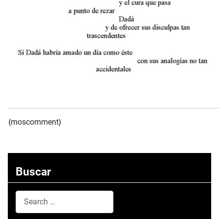
{moscomment}
Buscar
Search
Type 2 or more characters for results.