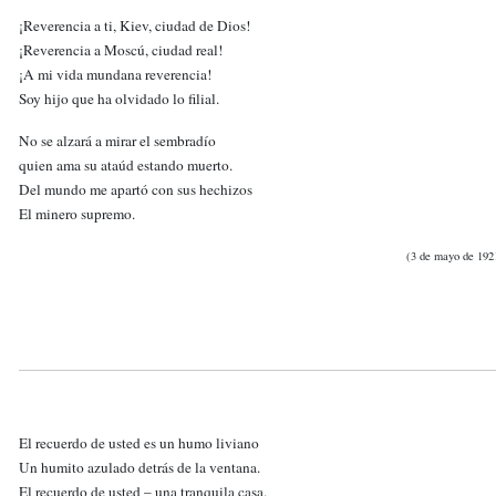
¡Reverencia a ti, Kiev, ciudad de Dios!
¡Reverencia a Moscú, ciudad real!
¡A mi vida mundana reverencia!
Soy hijo que ha olvidado lo filial.
No se alzará a mirar el sembradío
quien ama su ataúd estando muerto.
Del mundo me apartó con sus hechizos
El minero supremo.
(3 de mayo de 192
El recuerdo de usted es un humo liviano
Un humito azulado detrás de la ventana.
El recuerdo de usted – una tranquila casa.