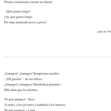
Pronto comenzará a tronar su trüeno.
- ¡Qué ganas tengo!
¡Ay, que ganas tengo
De irme muriendo poco a poco!
(julio de 192
¡Amargor! ¡Amargor! Sempiterno resabio
- ¡Oh pasión! – de tus labios.
¡Amargor! ¡Amargor! Mordedura perenne –
Más dura que los dientes.
Yo por amargor – beso
A todos, a los jóvenes y también a los buenos.
Tú por amargor – a otra