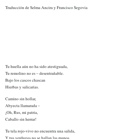
Traducción de Selma Ancira y Francisco Segovia
Tu huella aún no ha sido atestiguada,
Tu remolino no es – desentrañable.
Bajo los cascos chascan
Hierbas y salicarias.
Camino sin hollar,
Abyecta llamarada –
¡Oh, Rus, mi patria,
Caballo sin herrar!
Tu tela rojo-vivo no encuentra una salida,
Y tus verdugos no se hallan las manos.