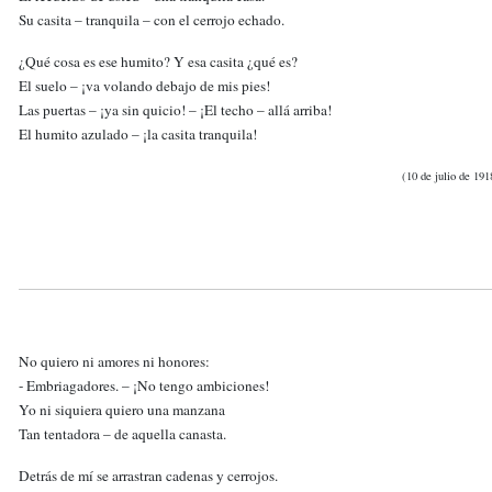
Su casita – tranquila – con el cerrojo echado.
¿Qué cosa es ese humito? Y esa casita ¿qué es?
El suelo – ¡va volando debajo de mis pies!
Las puertas – ¡ya sin quicio! – ¡El techo – allá arriba!
El humito azulado – ¡la casita tranquila!
(10 de julio de 191
No quiero ni amores ni honores:
- Embriagadores. – ¡No tengo ambiciones!
Yo ni siquiera quiero una manzana
Tan tentadora – de aquella canasta.
Detrás de mí se arrastran cadenas y cerrojos.