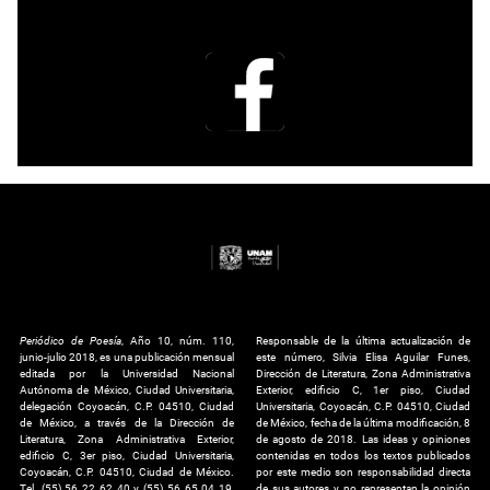
Periódico de Poesía
, Año 10, núm. 110,
Responsable de la última actualización de
junio-julio 2018, es una publicación mensual
este número, Silvia Elisa Aguilar Funes,
editada por la Universidad Nacional
Dirección de Literatura, Zona Administrativa
Autónoma de México, Ciudad Universitaria,
Exterior, edificio C, 1er piso, Ciudad
delegación Coyoacán, C.P. 04510, Ciudad
Universitaria, Coyoacán, C.P. 04510, Ciudad
de México, a través de la Dirección de
de México, fecha de la última modificación, 8
Literatura, Zona Administrativa Exterior,
de agosto de 2018. Las ideas y opiniones
edificio C, 3er piso, Ciudad Universitaria,
contenidas en todos los textos publicados
Coyoacán, C.P. 04510, Ciudad de México.
por este medio son responsabilidad directa
Tel. (55) 56 22 62 40 y (55) 56 65 04 19,
de sus autores y no representan la opinión