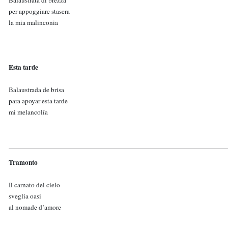
Balaustrata di brezza
per appoggiare stasera
la mia malinconia
Esta tarde
Balaustrada de brisa
para apoyar esta tarde
mi melancolía
Tramonto
Il carnato del cielo
sveglia oasi
al nomade d’amore