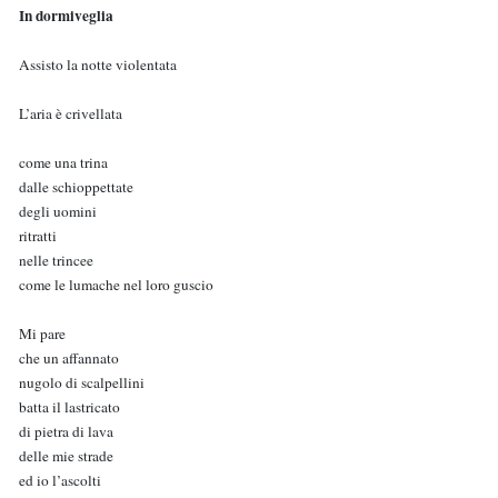
In dormiveglia
Assisto la notte violentata
L’aria è crivellata
come una trina
dalle schioppettate
degli uomini
ritratti
nelle trincee
come le lumache nel loro guscio
Mi pare
che un affannato
nugolo di scalpellini
batta il lastricato
di pietra di lava
delle mie strade
ed io l’ascolti