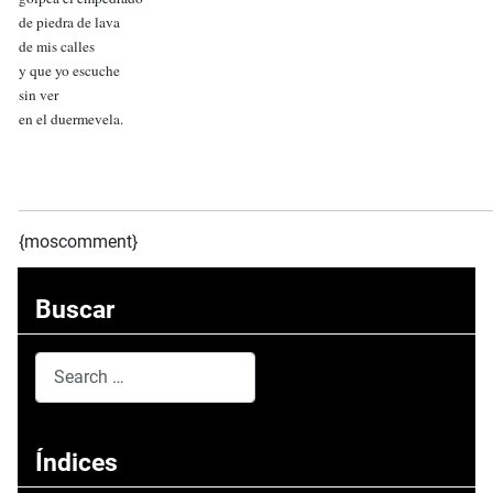
de piedra de lava
de mis calles
y que yo escuche
sin ver
en el duermevela.
{moscomment}
Buscar
Search
Type 2 or more characters for results.
Índices