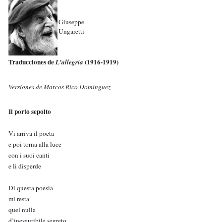
Giuseppe
Ungaretti
Traducciones de
(1916-1919)
L'allegria
Versiones de Marcos Rico Domínguez
Il porto sepolto
Vi arriva il poeta
e poi torna alla luce
con i suoi canti
e li disperde
Di questa poesia
mi resta
quel nulla
d’inesauribile segreto