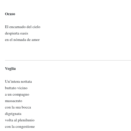
Ocaso
El encarnado del cielo
despierta oasis
en el nómada de amor
Veglia
Un’intera nottata
buttato vicino
a un compagno
massacrato
con la sua bocca
digrignata
volta al plenilunio
con la congestione