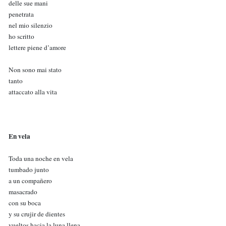
delle sue mani
penetrata
nel mio silenzio
ho scritto
lettere piene d’amore
Non sono mai stato
tanto
attaccato alla vita
En vela
Toda una noche en vela
tumbado junto
a un compañero
masacrado
con su boca
y su crujir de dientes
vueltos hacia la luna llena