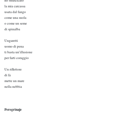
ho strascicato
la mia carcassa
usata dal fango
come una suola
o come un seme
di spinalba
Ungaretti
uomo di pena
ti basta un’illusione
per farti coraggio
Un riflettore
di là
mette un mare
nella nebbia
Peregrinaje