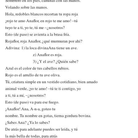
Sombrero en los pies, caminas con las manos.
Volando sobre las manos.
Hola, redobles blancos recortan tu ropa roja
¡rojo te amo Anaflor, en rojo te me amo! –tú
tuyo te a ti, yo te, tú me –¿nosotros?
Esto (de paso) se avienta a la brasa fría.
Rojaflor, roja Anaflor, ¿qué murmuran por ahí?
Adivina: 1) la loca divinaAna tiene un ave.
z) Anaflor es roja.
3) ¿Y el ave? ¿Quién sabe?
Azul es el color de tus cabellos rubios.
Rojo es el arrullo de tu ave oliva.
Tú, criatura simple en un vestido cotidiano, bien amado
animal verde, ¡yo te amo! –tú te ti contigo, yo
a ti, tú a mí, –¿nosotros?
Esto (de paso) va para ese fuego.
¡Anaflor! Ana, A-n-a, goteo tu
nombre. Tu nombre en gotas, tierna gordura bovina.
¿Sabes Ana? ¿Ya lo sabes?
De atrás para adelante puedes ser leída, y tú
la más bella de todas, para atrás