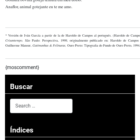
Anaflor, animal gotejante eu te me amo.
* Versión de Iván García a partir de la de Haroldo de Campos al portugués. (Haroldo de Campo
Crisantempo,
São Paulo: Perspectiva, 1998; originalmente publicado en: Haroldo de Campos
Guilherme Mansur,
Gatimanhas & Felinuras,
Ouro Preto: Tipografia do Fundo de Ouro Preto, 1994
{moscomment}
Buscar
Search
Type 2 or more characters for results.
Índices