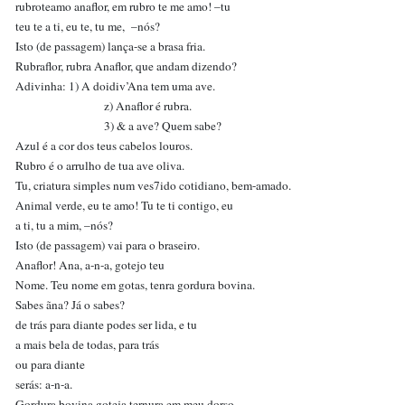
rubroteamo anaflor, em rubro te me amo! –tu
teu te a ti, eu te, tu me, –nós?
Isto (de passagem) lança-se a brasa fria.
Rubraflor, rubra Anaflor, que andam dizendo?
Adivinha: 1) A doidiv’Ana tem uma ave.
z) Anaflor é rubra.
3) & a ave? Quem sabe?
Azul é a cor dos teus cabelos louros.
Rubro é o arrulho de tua ave oliva.
Tu, criatura simples num ves7ido cotidiano, bem-amado.
Animal verde, eu te amo! Tu te ti contigo, eu
a ti, tu a mim, –nós?
Isto (de passagem) vai para o braseiro.
Anaflor! Ana, a-n-a, gotejo teu
Nome. Teu nome em gotas, tenra gordura bovina.
Sabes ãna? Já o sabes?
de trás para diante podes ser lida, e tu
a mais bela de todas, para trás
ou para diante
serás: a-n-a.
Gordura bovina goteja ternura em meu dorso.