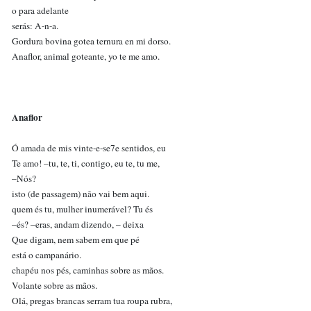
o para adelante
serás: A-n-a.
Gordura bovina gotea ternura en mi dorso.
Anaflor, animal goteante, yo te me amo.
Anaflor
Ó amada de mis vinte-e-se7e sentidos, eu
Te amo! –tu, te, ti, contigo, eu te, tu me,
–Nós?
isto (de passagem) não vai bem aqui.
quem és tu, mulher inumerável? Tu és
–és? –eras, andam dizendo, – deixa
Que digam, nem sabem em que pé
está o campanário.
chapéu nos pés, caminhas sobre as mãos.
Volante sobre as mãos.
Olá, pregas brancas serram tua roupa rubra,