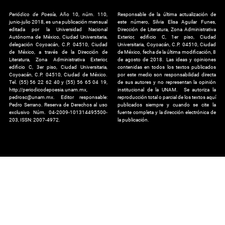
Periódico de Poesía
, Año 10, núm. 110,
Responsable de la última actualización de
junio-julio 2018, es una publicación mensual
este número, Silvia Elisa Aguilar Funes,
editada por la Universidad Nacional
Dirección de Literatura, Zona Administrativa
Autónoma de México, Ciudad Universitaria,
Exterior, edificio C, 1er piso, Ciudad
delegación Coyoacán, C.P. 04510, Ciudad
Universitaria, Coyoacán, C.P. 04510, Ciudad
de México, a través de la Dirección de
de México, fecha de la última modificación, 8
Literatura, Zona Administrativa Exterior,
de agosto de 2018. Las ideas y opiniones
edificio C, 3er piso, Ciudad Universitaria,
contenidas en todos los textos publicados
Coyoacán, C.P. 04510, Ciudad de México.
por este medio son responsabilidad directa
Tel. (55) 56 22 62 40 y (55) 56 65 04 19,
de sus autores y no representan la opinión
http://periodicodepoesia.unam.mx,
institucional de la UNAM. Se autoriza la
pedrosc@unam.mx. Editor responsable:
reproducción total o parcial de los textos aquí
Pedro Serrano. Reserva de Derechos al uso
publicados siempre y cuando se cite la
exclusivo Núm. 04-2009-101314495500-
fuente completa y la dirección electrónica de
203, ISSN: 2007-4972.
la publicación.