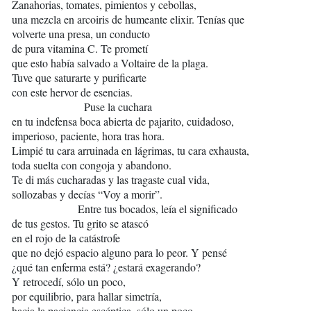
Zanahorias, tomates, pimientos y cebollas,
una mezcla en arcoiris de humeante elixir. Tenías que
volverte una presa, un conducto
de pura vitamina C. Te prometí
que esto había salvado a Voltaire de la plaga.
Tuve que saturarte y purificarte
con este hervor de esencias.
Puse la cuchara
en tu indefensa boca abierta de pajarito, cuidadoso,
imperioso, paciente, hora tras hora.
Limpié tu cara arruinada en lágrimas, tu cara exhausta,
toda suelta con congoja y abandono.
Te di más cucharadas y las tragaste cual vida,
sollozabas y decías “Voy a morir”.
Entre tus bocados, leía el significado
de tus gestos. Tu grito se atascó
en el rojo de la catástrofe
que no dejó espacio alguno para lo peor. Y pensé
¿qué tan enferma está? ¿estará exagerando?
Y retrocedí, sólo un poco,
por equilibrio, para hallar simetría,
hacia la paciencia escéptica, sólo un poco.