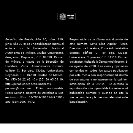
Periódico de Poesía
, Año 10, núm. 110,
Responsable de la última actualización de
junio-julio 2018, es una publicación mensual
este número, Silvia Elisa Aguilar Funes,
editada por la Universidad Nacional
Dirección de Literatura, Zona Administrativa
Autónoma de México, Ciudad Universitaria,
Exterior, edificio C, 1er piso, Ciudad
delegación Coyoacán, C.P. 04510, Ciudad
Universitaria, Coyoacán, C.P. 04510, Ciudad
de México, a través de la Dirección de
de México, fecha de la última modificación, 8
Literatura, Zona Administrativa Exterior,
de agosto de 2018. Las ideas y opiniones
edificio C, 3er piso, Ciudad Universitaria,
contenidas en todos los textos publicados
Coyoacán, C.P. 04510, Ciudad de México.
por este medio son responsabilidad directa
Tel. (55) 56 22 62 40 y (55) 56 65 04 19,
de sus autores y no representan la opinión
http://periodicodepoesia.unam.mx,
institucional de la UNAM. Se autoriza la
pedrosc@unam.mx. Editor responsable:
reproducción total o parcial de los textos aquí
Pedro Serrano. Reserva de Derechos al uso
publicados siempre y cuando se cite la
exclusivo Núm. 04-2009-101314495500-
fuente completa y la dirección electrónica de
203, ISSN: 2007-4972.
la publicación.