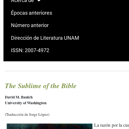
Acerca de
Épocas anteriores
Número anterior
Dirección de Literatura UNAM
ISSN: 2007-4972
The Sublime of the Bible
David M. Baulch
University of Washington
(Traducción de Jorge López)
La razón por la cua