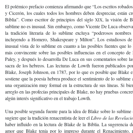
El polémico prefacio comienza afirmando que “Los escritos robados
y Cicerón, los cuales todos los hombres deben despreciar, están cre
Biblia”. Como escritor de principios del siglo
, la visión de 
XIX
sublime no es inusual. Sin embargo, como Vicente De Luca observa, 
la tradición literaria de lo sublime excluya “poderosos nombre
incluyendo a Homero, Shakespeare y Milton”. Los estudiosos de 
inusual vista de lo sublime en cuanto a las posibles fuentes que lo
más convincente sobre las posibles influencias en el concepto de
Paley, y después lo desarrolla De Luca en sus comentarios sobre la
sacra de los hebreos. Las lecturas de Lowth fueron publicados po
Blake, Joseph Johnson, en 1787, por lo que es posible que Blake es
sostiene que la poesía hebrea produce el sentimiento de lo sublime a 
una organización muy formal en la estructura de sus líneas. Si bi
arreglo en las profecías principales de Blake, no hay pruebas concre
algún interés significativo en el trabajo Lowth.
Una posible segunda fuente para la idea de Blake sobre lo sublime de
sugiere que la tradición renacentista de leer el
Libro de las Revelaci
haber influido en la lectura de Blake de la Biblia. La sugerencia de
amor que Blake tenía por lo impreso durante el Renacimiento,