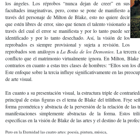
los ángeles. Los réprobos “nunca dejan de creer” en sus
facultades imaginativas, pero, como se pone de manifiesto a
través del personaje de Milton de Blake, esto no quiere decir
que estén libres de error, sino que tienen el talento visionario a
través del cual el error se manifiesta y por lo tanto puede ser
identificado y por lo tanto desechado. Así, la visión de los
reprobados es siempre provisional y sujeta a revisión. Los
reprobados son análogos a
La Boda de los Demonios
. La tercera 
conflicto que el matrimonio virtualmente ignora. En Milton, Blake
contrarios en cuanto a estas tres clases de hombres: “Ellos son los 
Este enfoque sobre la tercia influye significativamente en las preoc
de arte visual.
En cuanto a su presentación visual, la estructura triple de contrari
principal de estas figuras es el tema de Blake del trilithon. Frye se
forma geométrica y abstracta de la perversión de la relación de las t
manifestaciones simplemente abstractas de la forma. Estos trili
específicas en la visión de Blake de las artes y el destino de la profe
Pero en la Eternidad las cuatro artes: poesía, pintura, música,