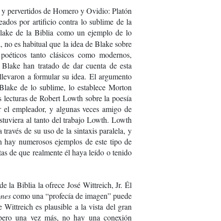
 y pervertidos de Homero y Ovidio: Platón
ados por artificio contra lo sublime de la
Blake de la Biblia como un ejemplo de lo
no es habitual que la idea de Blake sobre
s poéticos tanto clásicos como modernos,
Blake han tratado de dar cuenta de esta
 llevaron a formular su idea. El argumento
 Blake de lo sublime, lo establece Morton
s lecturas de Robert Lowth sobre la poesía
r el empleador, y algunas veces amigo de
tuviera al tanto del trabajo Lowth. Lowth
través de su uso de la sintaxis paralela, y
en hay numerosos ejemplos de este tipo de
tas de que realmente él haya leído o tenido
 la Biblia la ofrece José Wittreich, Jr. Él
ones
como una “profecía de imagen” puede
 Wittreich es plausible a la vista del gran
 pero una vez más, no hay una conexión