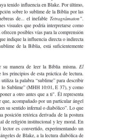
haya tenido influencia en Blake. Por último,
ción sobre lo sublime de la Biblia por las
 hebreas de... el inefable
Tetragrámaton”
.
es visuales que podría interpretarse como
s ofrecen posibles vías para la comprensión
ue indique la influencia directa o indirecta
ublime de la Biblia, está suficientemente
or su manera de leer la Biblia misma.
El
los principios de esta práctica de lectura.
utiliza la palabra “sublime” para describir
za, lo Sublime” (MHH 10:01, E 37), y como
oner a otro antes que a ti". Él representa
bir que, acompañado por un particular ángel
n su sentido infernal o diabólico”. Lo que
na posición retórica derivada de la postura
al de religión institucional y ley moral. En
l lector es convertido, experimentando un
ángeles de Blake, a la lectura diabólica de