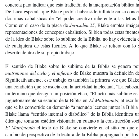
concreta para indicar que esta tradición de la interpretación bíblica 
De Luca especula que Blake podría haber sido influido en su concep
doctrinas cabalísticas de “el poder creativo inherente a las letras
Como en el caso de la placa de
Jerusalén 25
, Blake emplea imágen
representaciones de conceptos cabalístico. Si bien todas estas fuente
de la idea de Blake sobre lo sublime de la Biblia, no hay evidencia q
de cualquiera de estas fuentes. A lo que Blake se refiera con lo s
descrito dentro de su propio trabajo.
El sentido de Blake sobre lo sublime de la Biblia se genera p
matrimonio del cielo y el infierno
de Blake muestra la definición de 
Significativamente, este trabajo es también la primera vez que Blake 
una condición que se asocia con la actividad intelectual, “La cabe
un término que designa un posición ética, “El acto más sublime es p
juguetonamente su estudio de la Biblia en
El Matrimonio
; al escri
que se ha convertido en demonio “a menudo leemos juntos la Biblia e
Blake llama “sentido infernal o diabólico” de la Biblia identifica u
ética que toma su estética visionaria en cuanto a la construcción soci
El Matrimonio
el texto de Blake se convierte en el sitio en que e
cambio de perspectiva de la lectura de la Biblia propugnada por los 