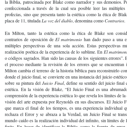
la Biblia, patrocinada por Blake como narrador y sus demonios. 
confeccionada a través de la cual sea posible leer las múltiples 
profecías, sino que presenta tanto la estética como la ética de Bla
placa de 11, titulada
La voz del diablo
, denomina como
Contrarios
.
En Milton, tanto la estética como la ética de Blake son consi
contrarios de oposición de
El matrimonio
han dado paso a una es
múltiples perspectivas de una sola acción. Estas perspectivas mú
realización poética de la experiencia de lo sublime. En
El matrimon
o códigos sagrados. Han sido las causas de los siguientes errores”. 
el proceso mediante la revisión de los errores que se encuentran i
Milton cambia el terreno de la historia bíblica para reconstruirlo c
donde el juicio final, se convierte en una instancia del juicio estéti
sobre su pintura del
Juicio Final
, define su sentido del juicio fina
estética. En la visión de Blake, “El Juicio Final es una abrumad
comprensión de la experiencia estética lo que revela los límites de la 
visión del arte expuesta por Reynolds en sus discursos. El Juicio 
que marca el final de los tiempos, es una experiencia individual
rechaza el Error y se abraza a la Verdad, un Juicio Final se trans
mundo caído es la realización individual del infinito, sin límites d
finita. En lugar de identificar la Biblia como la fuente de err