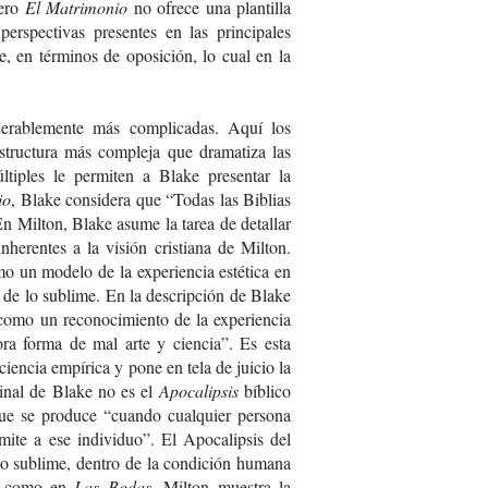
Pero
El Matrimonio
no ofrece una plantilla
perspectivas presentes en las principales
ke, en términos de oposición, lo cual en la
derablemente más complicadas. Aquí los
tructura más compleja que dramatiza las
ltiples le permiten a Blake presentar la
io
, Blake considera que “Todas las Biblias
En Milton, Blake asume la tarea de detallar
nherentes a la visión cristiana de Milton.
omo un modelo de la experiencia estética en
co de lo sublime. En la descripción de Blake
l como un reconocimiento de la experiencia
ora forma de mal arte y ciencia”. Es esta
ciencia empírica y pone en tela de juicio la
Final de Blake no es el
Apocalipsis
bíblico
 que se produce “cuando cualquier persona
mite a ese individuo”. El Apocalipsis del
e lo sublime, dentro de la condición humana
or, como en
Las Bodas
, Milton muestra la