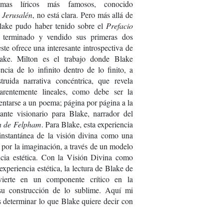
emas líricos más famosos, conocido
o
Jerusalén
, no está clara. Pero más allá de
Blake pudo haber tenido sobre el
Prefacio
 terminado y vendido sus primeras dos
ste ofrece una interesante introspectiva de
ake. Milton es el trabajo donde Blake
ncia de lo infinito dentro de lo finito, a
truida narrativa concéntrica, que revela
arentemente lineales, como debe ser la
entarse a un poema; página por página a la
ante visionario para Blake, narrador del
ín de Felpham
. Para Blake, esta experiencia
instantánea de la visión divina como una
 por la imaginación, a través de un modelo
ncia estética. Con la Visión Divina como
 experiencia estética, la lectura de Blake de
vierte en un componente crítico en la
 su construcción de lo sublime. Aquí mi
es determinar lo que Blake quiere decir con