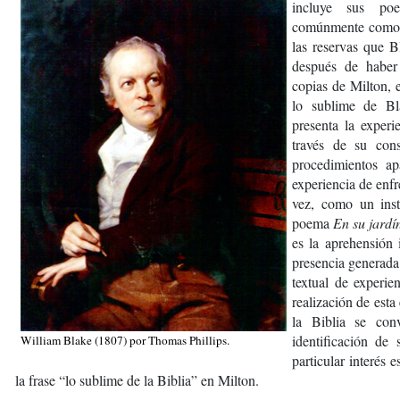
incluye sus po
comúnmente com
las reservas que 
después de haber
copias de Milton, e
lo sublime de Bl
presenta la experie
través de su cons
procedimientos ap
experiencia de enfr
vez, como un inst
poema
En su jard
es la aprehensión 
presencia generada
textual de experie
realización de esta
la Biblia se con
identificación de
William Blake (1807) por Thomas Phillips.
particular interés 
la frase “lo sublime de la Biblia” en Milton.