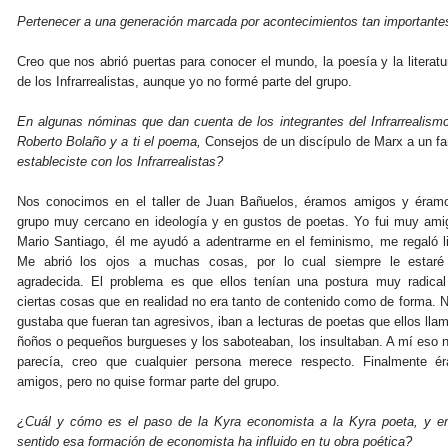
Pertenecer a una generación marcada por acontecimientos tan importantes
Creo que nos abrió puertas para conocer el mundo, la poesía y la literat
de los Infrarrealistas, aunque yo no formé parte del grupo.
En algunas nóminas que dan cuenta de los integrantes del Infrarrealis
Roberto Bolaño y a ti el poema,
Consejos de un discípulo de Marx a un fa
estableciste con los Infrarrealistas?
Nos conocimos en el taller de Juan Bañuelos, éramos amigos y éram
grupo muy cercano en ideología y en gustos de poetas. Yo fui muy ami
Mario Santiago, él me ayudó a adentrarme en el feminismo, me regaló li
Me abrió los ojos a muchas cosas, por lo cual siempre le estar
agradecida. El problema es que ellos tenían una postura muy radical
ciertas cosas que en realidad no era tanto de contenido como de forma. 
gustaba que fueran tan agresivos, iban a lecturas de poetas que ellos lla
ñoños o pequeños burgueses y los saboteaban, los insultaban. A mí eso 
parecía, creo que cualquier persona merece respecto. Finalmente é
amigos, pero no quise formar parte del grupo.
¿Cuál y cómo es el paso de la Kyra economista a la Kyra poeta, y e
sentido esa formación de economista ha influido en tu obra poética?