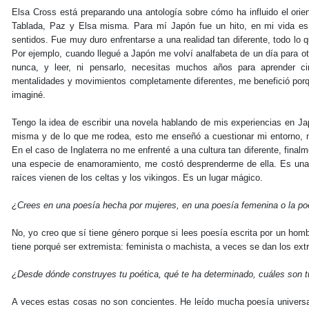
Elsa Cross está preparando una antología sobre cómo ha influido el orie
Tablada, Paz y Elsa misma. Para mí Japón fue un hito, en mi vida es
sentidos. Fue muy duro enfrentarse a una realidad tan diferente, todo lo
Por ejemplo, cuando llegué a Japón me volví analfabeta de un día para otr
nunca, y leer, ni pensarlo, necesitas muchos años para aprender ci
mentalidades y movimientos completamente diferentes, me benefició por
imaginé.
Tengo la idea de escribir una novela hablando de mis experiencias en Ja
misma y de lo que me rodea, esto me enseñó a cuestionar mi entorno, mi
En el caso de Inglaterra no me enfrenté a una cultura tan diferente, fina
una especie de enamoramiento, me costó desprenderme de ella. Es una c
raíces vienen de los celtas y los vikingos. Es un lugar mágico.
¿Crees en una poesía hecha por mujeres, en una poesía femenina o la po
No, yo creo que sí tiene género porque si lees poesía escrita por un homb
tiene porqué ser extremista: feminista o machista, a veces se dan los ex
¿Desde dónde construyes tu poética, qué te ha determinado, cuáles son t
A veces estas cosas no son concientes. He leído mucha poesía univer