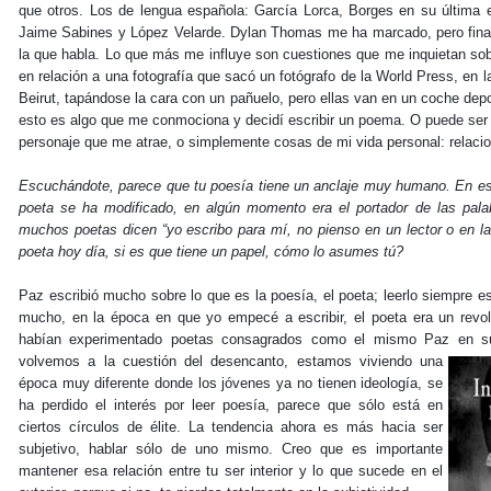
que otros. Los de lengua española: García Lorca, Borges en su última e
Jaime Sabines y López Velarde. Dylan Thomas me ha marcado, pero finalm
la que habla. Lo que más me influye son cuestiones que me inquietan sob
en relación a una fotografía que sacó un fotógrafo de la World Press, en 
Beirut, tapándose la cara con un pañuelo, pero ellas van en un coche depo
esto es algo que me conmociona y decidí escribir un poema. O puede ser 
personaje que me atrae, o simplemente cosas de mi vida personal: relacion
Escuchándote, parece que tu poesía tiene un anclaje muy humano. En ese s
poeta se ha modificado, en algún momento era el portador de las pala
muchos poetas dicen “yo escribo para mí, no pienso en un lector o en la 
poeta hoy día, si es que tiene un papel, cómo lo asumes tú?
Paz escribió mucho sobre lo que es la poesía, el poeta; leerlo siempre 
mucho, en la época en que yo empecé a escribir, el poeta era un revolu
habían experimentado poetas consagrados como el mismo Paz en s
volvemos a la cuestión del
desencanto, estamos viviendo una
época muy diferente donde los jóvenes ya no tienen ideología, se
ha perdido el interés por leer poesía, parece que sólo está en
ciertos círculos de élite. La tendencia ahora es más hacia ser
subjetivo, hablar sólo de uno mismo. Creo que es importante
mantener esa relación entre tu ser interior y lo que sucede en el