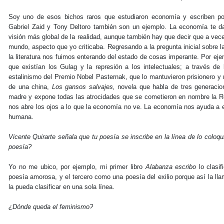
Soy uno de esos bichos raros que estudiaron economía y escriben po
Gabriel Zaid y Tony Deltoro también son un ejemplo. La economía te d
visión más global de la realidad, aunque también hay que decir que a vece
mundo, aspecto que yo criticaba. Regresando a la pregunta inicial sobre l
la literatura nos fuimos enterando del estado de cosas imperante. Por ej
que existían los Gulag y la represión a los intelectuales; a través de
estalinismo del Premio Nobel Pasternak, que lo mantuvieron prisionero y no 
de una china,
Los gansos salvajes,
novela que habla de tres generacion
madre y expone todas las atrocidades que se cometieron en nombre la Rev
nos abre los ojos a lo que la economía no ve. La economía nos ayuda a ente
humana.
Vicente Quirarte señala que tu poesía se inscribe en la línea de lo coloqu
poesía?
Yo no me ubico, por ejemplo, mi primer libro
Alabanza escribo
lo clasi
poesía amorosa, y el tercero como una poesía del exilio porque así la l
la pueda clasificar en una sola línea.
¿Dónde queda el feminismo?