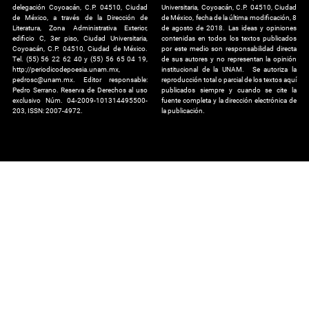
delegación Coyoacán, C.P. 04510, Ciudad
Universitaria, Coyoacán, C.P. 04510, Ciudad
de México, a través de la Dirección de
de México, fecha de la última modificación, 8
Literatura, Zona Administrativa Exterior,
de agosto de 2018. Las ideas y opiniones
edificio C, 3er piso, Ciudad Universitaria,
contenidas en todos los textos publicados
Coyoacán, C.P. 04510, Ciudad de México.
por este medio son responsabilidad directa
Tel. (55) 56 22 62 40 y (55) 56 65 04 19,
de sus autores y no representan la opinión
http://periodicodepoesia.unam.mx,
institucional de la UNAM. Se autoriza la
pedrosc@unam.mx. Editor responsable:
reproducción total o parcial de los textos aquí
Pedro Serrano. Reserva de Derechos al uso
publicados siempre y cuando se cite la
exclusivo Núm. 04-2009-101314495500-
fuente completa y la dirección electrónica de
203, ISSN: 2007-4972.
la publicación.