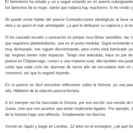
El feminismo ha estado y va a seguir estando en mi poesía subsiguient
los derechos de la mujer, siento que todavía hay machismo, lo he vivido y
No puedo evitar hablar del poema
Contradicciones ideológicas al lavar u
obra y es quizá el más antologado, ¿a qué le atribuyes su vigencia y la b
Si ha causado revuelo o sensación es porque toca fibras sensibles, las m
que seguimos planteándonos, ese es el punto medular. Sigue existiendo
muy disfrazado, nos siguen discriminando, pero como está barnizado ya
las mujeres tienen más espacios. Tengo una anécdota; hace un par de
poesía en Chilpancingo, conocí a una maestra rural, ella también era jur
contó que cada ciclo las alumnas de tercer año de secundaria leen mi
conmovió, así que lo seguiré leyendo.
En tu poesía es fácil encontrar reflexiones sobre la historia, ya sea para
ella. Háblame de la relación poesía-historia
.
A mí siempre me ha fascinado la historia, por eso escribí una novela de 
Juana
, creo que son asuntos que están totalmente ligados. Por ejemplo, 
de la historia hago una reflexión. Simplemente me fascina.
Viviste en Japón y luego en Londres, 12 años en el extranjero, ¿de qué fo