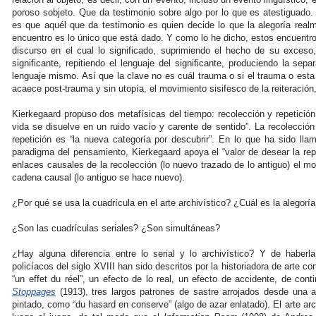
poroso sobjeto. Que da testimonio sobre algo por lo que es atestiguado. 
es que aquél que da testimonio es quien decide lo que la alegoría realm
encuentro es lo único que está dado. Y como lo he dicho, estos encuentro
discurso en el cual lo significado, suprimiendo el hecho de su exceso, 
significante, repitiendo el lenguaje del significante, produciendo la separ
lenguaje mismo. Así que la clave no es cuál trauma o si el trauma o esta u
acaece post-trauma y sin utopía, el movimiento sisifesco de la reiteración
Kierkegaard propuso dos metafísicas del tiempo: recolección y repetición.
vida se disuelve en un ruido vacío y carente de sentido”. La recolección 
repetición es “la nueva categoría por descubrir”. En lo que ha sido ll
paradigma del pensamiento, Kierkegaard apoya el “valor de desear la rep
enlaces causales de la recolección (lo nuevo trazado de lo antiguo) el 
cadena causal (lo antiguo se hace nuevo).
¿Por qué se usa la cuadrícula en el arte archivístico? ¿Cuál es la alegoría
¿Son las cuadrículas seriales? ¿Son simultáneas?
¿Hay alguna diferencia entre lo serial y lo archivístico? Y de haberl
policíacos del siglo XVIII han sido descritos por la historiadora de arte
“un effet du réel”, un efecto de lo real, un efecto de accidente, de con
Stoppages
(1913), tres largos patrones de sastre arrojados desde una 
pintado, como “du hasard en conserve” (algo de azar enlatado). El arte arc