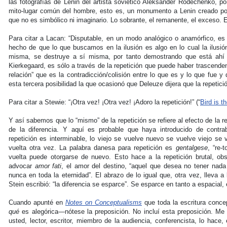
las fotografías de Lenin del artista soviético Aleksander Rodechenko, 
mito-lugar común del hombre, esto es, un monumento a Lenin creado por
que no es simbólico ni imaginario. Lo sobrante, el remanente, el exceso.
Para citar a Lacan: “Disputable, en un modo analógico o anamórfico, es
hecho de que lo que buscamos en la ilusión es algo en lo cual la ilusió
misma, se destruye a sí misma, por tanto demostrando que está ahí 
Kierkegaard, es sólo a través de la repetición que puede haber trascend
relación” que es la contradicción/colisión entre lo que es y lo que fue y 
esta tercera posibilidad la que ocasionó que Deleuze dijera que la repetició
Para citar a Stewie: “¡Otra vez! ¡Otra vez! ¡Adoro la repetición!” (“
Bird is t
Y así sabemos que lo “mismo” de la repetición se refiere al efecto de la r
de la diferencia. Y aquí es probable que haya introducido de contra
repetición es interminable, lo viejo se vuelve nuevo se vuelve viejo se 
vuelta otra vez. La palabra danesa para repetición es
gentalgese
, “re-
vuelta puede otorgarse de nuevo. Esto hace a la repetición brutal, obs
advocar
amor fati
, el amor del destino, “aquel que desea no tener nada 
nunca en toda la eternidad”. El abrazo de lo igual que, otra vez, lleva a
Stein escribió: “la diferencia se esparce”. Se esparce en tanto a espacial, 
Cuando apunté en
Notes on Conceptualisms
que toda la escritura conce
qué
es alegórica—nótese la preposición. No incluí esta preposición. Me 
usted, lector, escritor, miembro de la audiencia, conferencista, lo hace