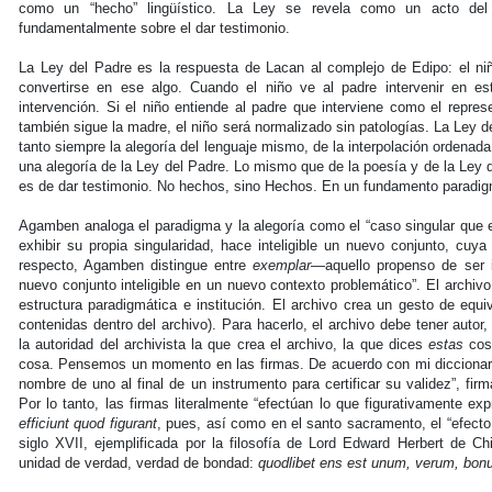
como un “hecho” lingüístico. La Ley se revela como un acto del 
fundamentalmente sobre el dar testimonio.
La Ley del Padre es la respuesta de Lacan al complejo de Edipo: el ni
convertirse en ese algo. Cuando el niño ve al padre intervenir en es
intervención. Si el niño entiende al padre que interviene como el repre
también sigue la madre, el niño será normalizado sin patologías. La Ley de
tanto siempre la alegoría del lenguaje mismo, de la interpolación ordenad
una alegoría de la Ley del Padre. Lo mismo que de la poesía y de la Ley d
es de dar testimonio. No hechos, sino Hechos. En un fundamento paradig
Agamben analoga el paradigma y la alegoría como el “caso singular que e
exhibir su propia singularidad, hace inteligible un nuevo conjunto, cuy
respecto, Agamben distingue entre
exemplar
—aquello propenso de ser
nuevo conjunto inteligible en un nuevo contexto problemático”. El archiv
estructura paradigmática e institución. El archivo crea un gesto de equi
contenidas dentro del archivo). Para hacerlo, el archivo debe tener autor,
la autoridad del archivista la que crea el archivo, la que dices
estas
cosa
cosa. Pensemos un momento en las firmas. De acuerdo con mi diccionario 
nombre de uno al final de un instrumento para certificar su validez”, firm
Por lo tanto, las firmas literalmente “efectúan lo que figurativamente 
efficiunt quod figurant
, pues, así como en el santo sacramento, el “efec
siglo XVII, ejemplificada por la filosofía de Lord Edward Herbert de Ch
unidad de verdad, verdad de bondad:
quodlibet ens est unum, verum, bo