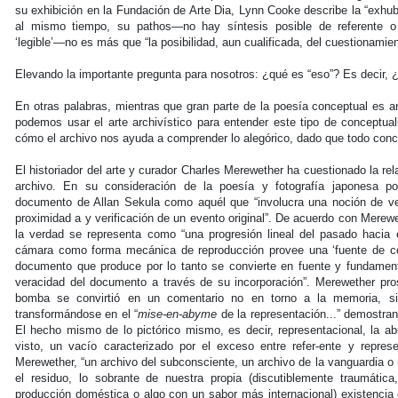
su exhibición en la Fundación de Arte Dia, Lynn Cooke describe la “exhube
al mismo tiempo, su pathos—no hay síntesis posible de referente o
‘legible’—no es más que “la posibilidad, aun cualificada, del cuestionamient
Elevando la importante pregunta para nosotros: ¿qué es “eso”? Es decir, 
En otras palabras, mientras que gran parte de la poesía conceptual es ar
podemos usar el arte archivístico para entender este tipo de conceptual
cómo el archivo nos ayuda a comprender lo alegórico, dado que todo conc
El historiador del arte y curador Charles Merewether ha cuestionado la rel
archivo. En su consideración de la poesía y fotografía japonesa po
documento de Allan Sekula como aquél que “involucra una noción de ver
proximidad a y verificación de un evento original”. De acuerdo con Merewe
la verdad se representa como “una progresión lineal del pasado hacia 
cámara como forma mecánica de reproducción provee una ‘fuente de cono
documento que produce por lo tanto se convierte en fuente y fundament
veracidad del documento a través de su incorporación”. Merewether prosi
bomba se convirtió en un comentario no en torno a la memoria, sino
transformándose en el “
mise-en-abyme
de la representación...” demostran
El hecho mismo de lo pictórico mismo, es decir, representacional, la a
visto, un vacío caracterizado por el exceso entre refer-ente y repre
Merewether, “un archivo del subconsciente, un archivo de la vanguardia o
el residuo, lo sobrante de nuestra propia (discutiblemente traumática
producción doméstica o algo con un sabor más internacional) existencia 