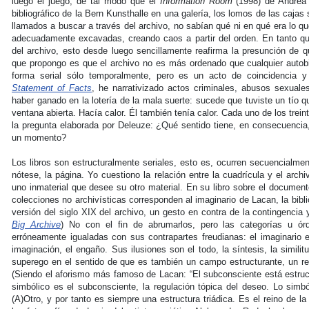
luego el juego, de tal modo que el
Information Room
(1998) de Andrea F
bibliográfico de la Bern Kunsthalle en una galería, los lomos de las cajas s
llamados a buscar a través del archivo, no sabían qué ni en qué era lo q
adecuadamente excavadas, creando caos a partir del orden. En tanto qu
del archivo, esto desde luego sencillamente reafirma la presunción de 
que propongo es que el archivo no es más ordenado que cualquier autobio
forma serial sólo temporalmente, pero es un acto de coincidencia y 
Statement of Facts
, he narrativizado actos criminales, abusos sexual
haber ganado en la lotería de la mala suerte: sucede que tuviste un tío
ventana abierta. Hacía calor. Él también tenía calor. Cada uno de los trein
la pregunta elaborada por Deleuze: ¿Qué sentido tiene, en consecuencia, 
un momento?
Los libros son estructuralmente seriales, esto es, ocurren secuencialmen
nótese, la página. Yo cuestiono la relación entre la cuadrícula y el arc
uno inmaterial que desee su otro material. En su libro sobre el documen
colecciones no archivísticas corresponden al imaginario de Lacan, la bibli
versión del siglo XIX del archivo, un gesto en contra de la contingencia 
Big Archive
) No con el fin de abrumarlos, pero las categorías u ó
erróneamente igualadas con sus contrapartes freudianas: el imaginario e
imaginación, el engaño. Sus ilusiones son el todo, la síntesis, la simili
superego en el sentido de que es también un campo estructurante, un rei
(Siendo el aforismo más famoso de Lacan: “El subconsciente está estruc
simbólico es el subconsciente, la regulación tópica del deseo. Lo simból
(A)Otro, y por tanto es siempre una estructura triádica. Es el reino de la