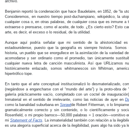
archivo.
Benjamin reportó la condenación que hace Baudelaire, en 1852, de “la uto
Consideremos, en nuestro tiempo post-duchampiano, wikipédico, la utopí
cualquier cosa o, en otras palabras, de cualquier cosa que es inmune a t
extraerse o prensarse, como el aceite, de todo. ¿Es cierto esto? Esto camb
arte, es decir, el exceso o lo residual, de la utilidad.
Aunque aquí podría señalar que mi sentido de la ahistoricidad es
estadounidense, puesto que la geografía es siempre historia. Somos 
historia, un pueblo que se enorgullece en la asimilación de la variedad de
acomodarse y ser ordinario como el promedio, tan únicamente sustitui
cualquier nueva letra de canción masculinista. Así que URLizamos nu
históricamente enlazado, somos whitmanescos sin Whitman, american
hipertrófico tope.
En tanto que el arte conceptual institucionalizó lo desmaterializado, c
(negándose a engancharse con el “mundo del arte”) y la proto-obra de
galería prácticamente vacío, completado con un coctel de inauguración),
Inmaterial en el sentido de irrelevante, como las noticias de ayer en
D
como la banalidad suburbana en
Sprawl
de Robert Fitterman, o lo limpiam
gramaticalmente correcto y sin contenido, o lo científicamente y s
Rosenfield, o mi propio barroco—50,000 palabras = 1 oración—vomitivo 
mi
Statement of Facts
. La inmaterialidad también con relación a la ilegibi
es una alegoría superficial acerca de la ilegibilidad, pues algo ha sido y