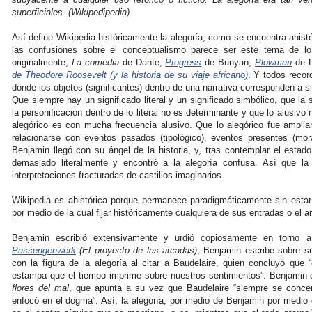
superficiales. (Wikipedipedia)
Así define Wikipedia históricamente la alegoría, como se encuentra ahis
las confusiones sobre el conceptualismo parece ser este tema de lo
originalmente,
La comedia
de Dante,
Progress
de Bunyan,
Plowman
de L
de Theodore Roosevelt (y la historia de su viaje africano)
. Y todos recor
donde los objetos (significantes) dentro de una narrativa corresponden a sig
Que siempre hay un significado literal y un significado simbólico, que la s
la personificación dentro de lo literal no es determinante y que lo alusivo
alegórico es con mucha frecuencia alusivo. Que lo alegórico fue ampli
relacionarse con eventos pasados (tipológico), eventos presentes (mor
Benjamin llegó con su ángel de la historia, y, tras contemplar el estad
demasiado literalmente y encontró a la alegoría confusa. Así que la
interpretaciones fracturadas de castillos imaginarios.
Wikipedia es ahistórica porque permanece paradigmáticamente sin estar f
por medio de la cual fijar históricamente cualquiera de sus entradas o el 
Benjamin escribió extensivamente y urdió copiosamente en torno a
Passengenwerk
(El proyecto de las arcadas)
, Benjamin escribe sobre su
con la figura de la alegoría al citar a Baudelaire, quien concluyó que “
estampa que el tiempo imprime sobre nuestros sentimientos”. Benjamin c
flores del mal
, que apunta a su vez que Baudelaire “siempre se concent
enfocó en el dogma”. Así, la alegoría, por medio de Benjamin por medio 