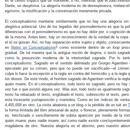
es el centro síquico que se mantiene, o no, mientras que el todo interno/
Dante, se desploma. La alegoría moderna es de desesperanza, melancolí
egoísmo, la mistificación y la conversación meramente privada.
El conceptualismo mantiene similarmente que no hay una alegoría sin
alegórica potencial. Uno de los legados del posmodernismo es que la pol
diferencias con el posmodernismo es que no hay dolor por, o cognición de
de la misma. Antes bien, hay un reconocimiento de la verdad de la sopa 
el
tú
se guisan. Así, no hay separación entre sujeto y objeto, consecuente
4
en
Notes on Conceptualisms
como existente dentro de un
loop
proce
gradual. De tal manera que la antigua noción de dogma, o texto sagrado,
como la presunción moderna de la interioridad sagrada. Por lo tant
conceptualismo. Sagrado en el sentido delineado por Giorgio Agamben
ejecutado por su crimen, pero que no puede ser sacrificado—el crimen
culpa lo hace la excepción a la regla en contra del homicidio y a la regla q
los dioses. De este modo, el hombre sagrado de Agamben verifica la regl
quién muere. En el conceptualismo, todo texto es sagrado, pero no hay s
vez fue o que existió alguna vez. Más aún, todo texto es igualmente sagr
texto ha rebasado el texto, englobado el texto, sobrescrito el texto, per
esta incesante yuxtaposición y maniobra. Como en los índices de vent
4,455,658 en otro. La visita aleatoria a un blog o la pérdida de un tuit en
T
la forma limitada del libro artesanal de autor, o florecer, plenamente form
es: fetichizado o sencillamente de súbita aparición por medio de la ins
quién muere, pues nadie muere, así como nadie
existe
concluyentemente.
magdalena de otro. Nuestra alegoría es el abismo, pero nuestro abi