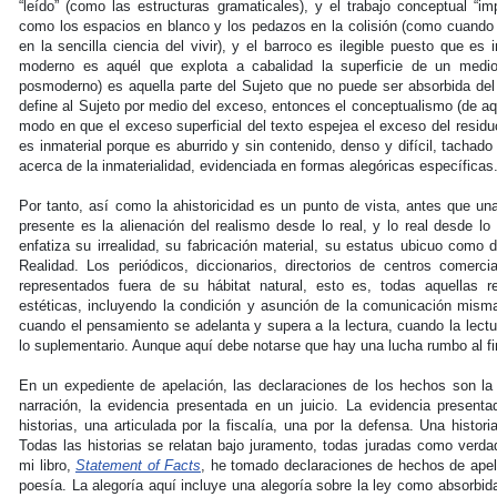
“leído” (como las estructuras gramaticales), y el trabajo conceptual “im
como los espacios en blanco y los pedazos en la colisión (como cuando l
en la sencilla ciencia del vivir), y el barroco es ilegible puesto que e
moderno es aquél que explota a cabalidad la superficie de un medio
posmoderno) es aquella parte del Sujeto que no puede ser absorbida del 
define al Sujeto por medio del exceso, entonces el conceptualismo (de aq
modo en que el exceso superficial del texto espejea el exceso del residu
es inmaterial porque es aburrido y sin contenido, denso y difícil, tacha
acerca de la inmaterialidad, evidenciada en formas alegóricas específicas.
Por tanto, así como la ahistoricidad es un punto de vista, antes que una
presente es la alienación del realismo desde lo real, y lo real desde lo 
enfatiza su irrealidad, su fabricación material, su estatus ubicuo como 
Realidad. Los periódicos, diccionarios, directorios de centros comerc
representados fuera de su hábitat natural, esto es, todas aquellas 
estéticas, incluyendo la condición y asunción de la comunicación misma
cuando el pensamiento se adelanta y supera a la lectura, cuando la lect
lo suplementario. Aunque aquí debe notarse que hay una lucha rumbo al fin
En un expediente de apelación, las declaraciones de los hechos son la
narración, la evidencia presentada en un juicio. La evidencia present
historias, una articulada por la fiscalía, una por la defensa. Una histori
Todas las historias se relatan bajo juramento, todas juradas como verda
mi libro,
Statement of Facts
, he tomado declaraciones de hechos de apel
poesía. La alegoría aquí incluye una alegoría sobre la ley como absorbid