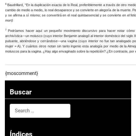
6
Baudrillard, “En la duplicación exacta de lo Real, preferiblemente a través de otro med
cambio de medio a medio, lo real desaparece y se convierte en alegoría de la muerte. 
y se afirma a sí mismo; se convertirá en el real quintaesencial y se convierte en el feti
mort)
7
Podríamos hacer aquí un pequeño movimiento discursivo para hacer notar cómo la
archivística—un molusco (cuyo interior Benjamin analogó al interior doméstico del siglo 
pulsante, abriéndose y cerrándose—una vagina (cuyo interior no fue tan analogado po
mujer = A). Y cuántos otros notan sin tanto ingenio esta analogía por medio de la Alm
moluscos para la vagina. ¿Hay algo envaginado sobre la repetición? ¿En contraste, por ej
{moscomment}
Buscar
Search
Type 2 or more characters for results.
Índices