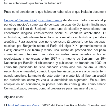
futuro anterior—lo que habrá de haber sido.
Pues es el sentido de lo que habrá de haber sido el que incita la documen
Unoriginal Genius: Poetry by other means
de Marjorie Perloff discute el p
por otros medios”, comenzando con
Las arcadas
de Benjamin, finalizand
contempla el libro de Benjamin como uno de citación y otros claman q
encontrado ninguna consideración sobre su escritura archivística. 
archivística, particularmente en tanto a la escritura archivística que trat
alegórica. Para aquellos que no lo conocen,
El proyecto de las arcadas
reunidas por Benjamin sobre el París del siglo XIX, primordialmente de
Paris
) cubiertas de hierro y vidrio, una suerte de precondición del pasa
comercial en interiores. Las citas originales seleccionadas y las o
recolectadas y generadas entre 1927 y la muerte de Benjamin en 1940
Nationale por Bataille el bibliotecario, y publicadas en francés en 1982, e
como fue publicado ha sido criticado como algo que no era la intenc
escombros en realidad, cuando lo que fue visualizado era algo bastante m
guarda prestigio, la muerte de este autor ha mantenido al libro tan alegór
tan archivístico como yo veo a la autoridad: un signatario. En su libro
apropiación no adulterada, la poesía persiste como gusto, como selecc
Contextualizado, pienso, como al prepararse para lanzarse al vacío.
Algunas citas:
El
First Information Report
(2003) del Colectivo Raqs Media: “puesto que 