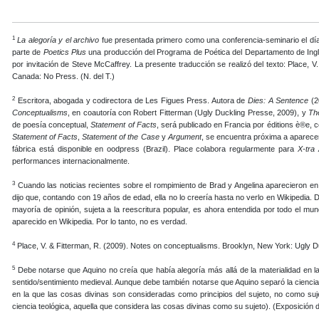
1
La alegoría y el archivo
fue presentada primero como una conferencia-seminario el día
parte de
Poetics Plus
una producción del Programa de Poética del Departamento de Inglé
por invitación de Steve McCaffrey. La presente traducción se realizó del texto: Place, V
Canada: No Press. (N. del T.)
2
Escritora, abogada y codirectora de Les Figues Press. Autora de
Dies: A Sentence
(2
Conceptualisms
, en coautoría con Robert Fitterman (Ugly Duckling Presse, 2009), y
The
de poesía conceptual,
Statement of Facts
, será publicado en Francia por éditions è®e,
Statement of Facts
,
Statement of the Case
y
Argument
, se encuentra próxima a aparecer
fábrica está disponible en oodpress (Brazil). Place colabora regularmente para
X-tra 
performances internacionalmente.
3
Cuando las noticias recientes sobre el rompimiento de Brad y Angelina aparecieron en 
dijo que, contando con 19 años de edad, ella no lo creería hasta no verlo en Wikipedia.
mayoría de opinión, sujeta a la reescritura popular, es ahora entendida por todo el mu
aparecido en Wikipedia. Por lo tanto, no es verdad.
4
Place, V. & Fitterman, R. (2009). Notes on conceptualisms. Brooklyn, New York: Ugly Du
5
Debe notarse que Aquino no creía que había alegoría más allá de la materialidad en l
sentido/sentimiento medieval. Aunque debe también notarse que Aquino separó la ciencia di
en la que las cosas divinas son consideradas como principios del sujeto, no como suje
ciencia teológica, aquella que considera las cosas divinas como su sujeto). (Exposición 