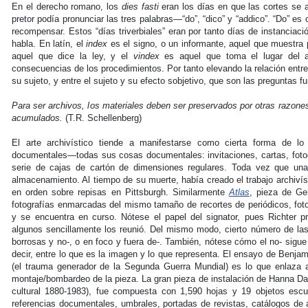
En el derecho romano, los
dies fasti
eran los días en que las cortes se ab
pretor podía pronunciar las tres palabras—“do”, “dico” y “addico”. “Do” es o
recompensar. Estos “días triverbiales” eran por tanto días de instanciació
habla. En latín, el
index
es el signo, o un informante, aquel que muestra 
aquel que dice la ley, y el
vindex
es aquel que toma el lugar del ac
consecuencias de los procedimientos. Por tanto elevando la relación entre 
su sujeto, y entre el sujeto y su efecto sobjetivo, que son las preguntas f
Para ser archivos, los materiales deben ser preservados por otras razone
acumulados.
(T.R. Schellenberg)
El arte archivístico tiende a manifestarse como cierta forma de l
documentales—todas sus cosas documentales: invitaciones, cartas, fotog
serie de cajas de cartón de dimensiones regulares. Toda vez que una
almacenamiento. Al tiempo de su muerte, había creado el trabajo archiví
en orden sobre repisas en Pittsburgh. Similarmente
Atlas
, pieza de Ge
fotografías enmarcadas del mismo tamaño de recortes de periódicos, foto
y se encuentra en curso. Nótese el papel del signator, pues Richter pr
algunos sencillamente los reunió. Del mismo modo, cierto número de las
borrosas y no-, o en foco y fuera de-. También, nótese cómo el no- sigue y
decir, entre lo que es la imagen y lo que representa. El ensayo de Benj
(el trauma generador de la Segunda Guerra Mundial) es lo que enlaza a 
montaje/bombardeo de la pieza. La gran pieza de instalación de Hanna D
cultural 1880-1983), fue compuesta con 1,590 hojas y 19 objetos escultu
referencias documentales, umbrales, portadas de revistas, catálogos de a