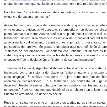
el practicante tiene que evolucionar constantemente una retórica de lo ret
Paul Ricoeur: “Si la historia es narrativa verdadera, los documentos con
exigencia de basarse en hechos”.
Acaso factual o no, prueba de la memoria o de lo que yo olvido, el arte 
entre evento y evidencia. Al contrario, se empeña en un deseo de síntes
podrá satisfacer o tentar. Asumo aquí que no puede haber síntesis real, 
testimonio, incluso si la diferencia es aquella de la nacionalidad del te
aquella en la cual el evento traumático es suprimido o preservado, lo
pensadores del archivo. Me gustaría introducir aquí otra definición de ar
“sistemas de declaraciones”. De acuerdo con Foucault, “el archivo es la
sistema que gobierna la aparición de las declaraciones como eventos único
enunciación” de la declaración, el “sistema de su funcionamiento”.
Tomando de Foucault, Agamben distingue entre el archivo como sistema de
testimonio como un sistema de relaciones “entre el interior y el exterior d
cada lenguaje”. El archivo presupone al sujeto como una función “ba
anónimo de declaraciones. En el testimonio, por contraste, el lugar v
decisiva”. Renée Green escribe que “ser un sujeto y dar testimonio
remanente”. Pero no tenemos que decidir si es un objeto o un enlace lo que 
Puesto de otro modo, no debemos decidir.
Pues si un sujeto no es sino un testigo y un testigo no es sino un sujet
relación al objeto, es decir, con un evento, incluso un evento lingüístico