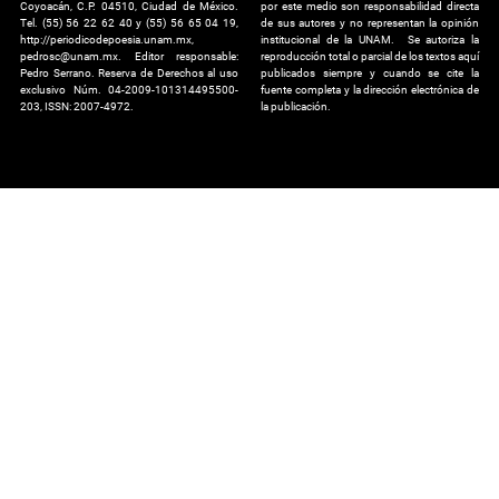
Coyoacán, C.P. 04510, Ciudad de México.
por este medio son responsabilidad directa
Tel. (55) 56 22 62 40 y (55) 56 65 04 19,
de sus autores y no representan la opinión
http://periodicodepoesia.unam.mx,
institucional de la UNAM. Se autoriza la
pedrosc@unam.mx. Editor responsable:
reproducción total o parcial de los textos aquí
Pedro Serrano. Reserva de Derechos al uso
publicados siempre y cuando se cite la
exclusivo Núm. 04-2009-101314495500-
fuente completa y la dirección electrónica de
203, ISSN: 2007-4972.
la publicación.