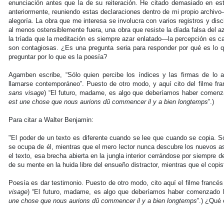
enunciación antes que la de su reiteración. He citado demasiado en este
anteriormente, reuniendo estas declaraciones dentro de mi propio archivo
alegoría. La obra que me interesa se involucra con varios registros y disci
al menos ostensiblemente fuera, una obra que resiste la díada falsa del a
la tríada que la meditación es siempre azar enlatado—la percepción es ca
son contagiosas. ¿Es una pregunta seria para responder por qué es lo 
preguntar por lo que es la poesía?
Agamben escribe, “Sólo quien percibe los índices y las firmas de lo
llamarse contemporáneo”. Puesto de otro modo, y aquí cito del filme fran
sans visage
) “El futuro, madame, es algo que deberíamos haber comenz
est une chose que nous aurions dû commencer il y a bien longtemps
”.)
Para citar a Walter Benjamin:
"El poder de un texto es diferente cuando se lee que cuando se copia. Só
se ocupa de él, mientras que el mero lector nunca descubre los nuevos as
el texto, esa brecha abierta en la jungla interior cerrándose por siempre d
de su mente en la huida libre del ensueño distractor, mientras que el cop
Poesía es dar testimonio. Puesto de otro modo, cito aquí el filme francés 
visage
) “El futuro, madame, es algo que deberíamos haber comenzado 
une chose que nous aurions dû commencer il y a bien longtemps
”.) ¿Qué 