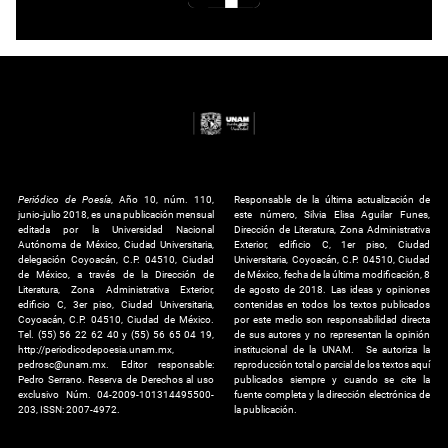
Periódico de Poesía
, Año 10, núm. 110,
Responsable de la última actualización de
junio-julio 2018, es una publicación mensual
este número, Silvia Elisa Aguilar Funes,
editada por la Universidad Nacional
Dirección de Literatura, Zona Administrativa
Autónoma de México, Ciudad Universitaria,
Exterior, edificio C, 1er piso, Ciudad
delegación Coyoacán, C.P. 04510, Ciudad
Universitaria, Coyoacán, C.P. 04510, Ciudad
de México, a través de la Dirección de
de México, fecha de la última modificación, 8
Literatura, Zona Administrativa Exterior,
de agosto de 2018. Las ideas y opiniones
edificio C, 3er piso, Ciudad Universitaria,
contenidas en todos los textos publicados
Coyoacán, C.P. 04510, Ciudad de México.
por este medio son responsabilidad directa
Tel. (55) 56 22 62 40 y (55) 56 65 04 19,
de sus autores y no representan la opinión
http://periodicodepoesia.unam.mx,
institucional de la UNAM. Se autoriza la
pedrosc@unam.mx. Editor responsable:
reproducción total o parcial de los textos aquí
Pedro Serrano. Reserva de Derechos al uso
publicados siempre y cuando se cite la
exclusivo Núm. 04-2009-101314495500-
fuente completa y la dirección electrónica de
203, ISSN: 2007-4972.
la publicación.