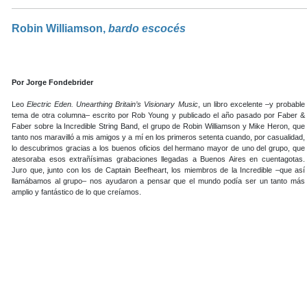
Robin Williamson,
bardo escocés
Por Jorge Fondebrider
Leo
Electric Eden. Unearthing Britain’s Visionary Music
, un libro excelente –y probable
tema de otra columna– escrito por Rob Young y publicado el año pasado por Faber &
Faber sobre la Incredible String Band, el grupo de Robin Williamson y Mike Heron, que
tanto nos maravilló a mis amigos y a mí en los primeros setenta cuando, por casualidad,
lo descubrimos gracias a los buenos oficios del hermano mayor de uno del grupo, que
atesoraba esos extrañísimas grabaciones llegadas a Buenos Aires en cuentagotas.
Juro que, junto con los de Captain Beefheart, los miembros de la Incredible –que así
llamábamos al grupo– nos ayudaron a pensar que el mundo podía ser un tanto más
amplio y fantástico de lo que creíamos.