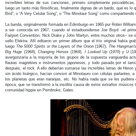
increíbles letras de sus canciones, primero simplemente psicodélicas,
luego un tanto más filosóficas, finalmente dignas de un bardo, que es lo 
Bird”, o “A Very Celular Song”, o “The Minotaur Song” como compartiendo 
La banda, originalmente formada en Edimburgo en 1965 por Robin Willia
a ser conocida en 1967, cuando el estadounidense Joe Boyd –el prime
Fairport Convention, Nick Drake y John Martyn, entre muchos otros– se o
sello Elektra. Allí editaron un primer álbum que el trío original había g
luego
The 5000 Spirits or the Layers of the Onion
(1967
), The Hangman's
Big Huge
(1968),
Changing Horses
(1969),
I Looked Up
(1970) y
U
(197
avergonzaría a la mayoría de los grupos de la supuesta vanguardia actu
flautas magrebíes e instrumentos japoneses, y todo pasado por el tamiz
después, el rock. A ello deberían sumarse las increíbles letras de Hero
sin ácido lisérgico, hacían convivir al Minotauro con células parlantes, a
los planetas que eran naranjas, etc. No había nada que se les pudiera 
época, que se transformó a la insólita causa de estos extraños músicos 
comunidad hippie en Pembroke, Gales.