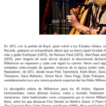
En 1971, con la partida de Boyd, quien volvió a los Estados Unidos, s
Records, grabaron un extraordinario álbum que se llamó
Liquid Acrobat 
más y grabó
Earthspan
(I1972
), No Ruinous Feud
(1973),
Hard Rope and 
(1976), pero ninguno de esos discos alcanzó la descomunal desfacha
Williamson se separaron y cada cual siguió su camino. Heron sacó a
verdadero seleccionado de grandes músicos de la época (sobre todo,
Reputations
, de 1971, donde tocan Pete Townshend, Keith Moon, Dunc
Thompson, Dave Mattacks, Simon Nicol, Dave Pegg, Dudu Pukwana, E
verdaderamente tuvo una carrera posterior espectacular fue Robin William
La discografía solista de Williamson pasa los 45 títulos. Alguno
instrumentales; varios alternan música, canto y recitado; finalment
narraciones, tanto tradicionales como compuestas por el mismo Willia
libros, entre los que destacan
Five Denials on Merlin's Grave: A Poem 
The Craneskin Bag: Celtic Stories and Poems
(1989),
Wise and Foolish 