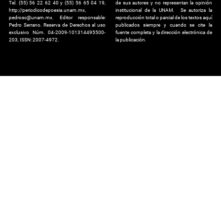
Tel. (55) 56 22 62 40 y (55) 56 65 04 19,
de sus autores y no representan la opinión
http://periodicodepoesia.unam.mx,
institucional de la UNAM. Se autoriza la
pedrosc@unam.mx. Editor responsable:
reproducción total o parcial de los textos aquí
Pedro Serrano. Reserva de Derechos al uso
publicados siempre y cuando se cite la
exclusivo Núm. 04-2009-101314495500-
fuente completa y la dirección electrónica de
203, ISSN: 2007-4972.
la publicación.