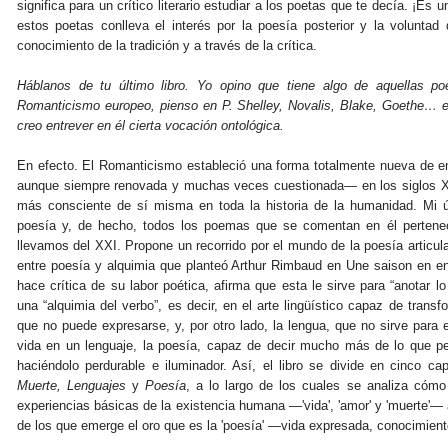
significa para un crítico literario estudiar a los poetas que te decía. ¡Es u
estos poetas conlleva el interés por la poesía posterior y la voluntad d
conocimiento de la tradición y a través de la crítica.
Háblanos de tu último libro. Yo opino que tiene algo de aquellas poé
Romanticismo europeo, pienso en P. Shelley, Novalis, Blake, Goethe… en 
creo entrever en él cierta vocación ontológica.
En efecto. El Romanticismo estableció una forma totalmente nueva de e
aunque siempre renovada y muchas veces cuestionada— en los siglos X
más consciente de sí misma en toda la historia de la humanidad. Mi ú
poesía y, de hecho, todos los poemas que se comentan en él pertene
llevamos del XXI. Propone un recorrido por el mundo de la poesía articu
entre poesía y alquimia que planteó Arthur Rimbaud en Une saison en en
hace crítica de su labor poética, afirma que esta le sirve para “anotar l
una “alquimia del verbo”, es decir, en el arte lingüístico capaz de transf
que no puede expresarse, y, por otro lado, la lengua, que no sirve para
vida en un lenguaje, la poesía, capaz de decir mucho más de lo que p
haciéndolo perdurable e iluminador. Así, el libro se divide en cinco ca
Muerte, Lenguajes
y
Poesía
, a lo largo de los cuales se analiza cómo
experiencias básicas de la existencia humana —'vida', 'amor' y 'muerte'—
de los que emerge el oro que es la 'poesía' —vida expresada, conocimient