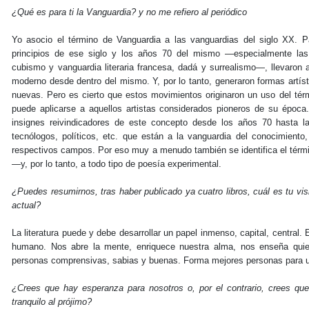
¿Qué es para ti la Vanguardia? y no me refiero al periódico
Yo asocio el término de Vanguardia a las vanguardias del siglo XX. Pa
principios de ese siglo y los años 70 del mismo —especialmente las 
cubismo y vanguardia literaria francesa, dadá y surrealismo—, llevaron 
moderno desde dentro del mismo. Y, por lo tanto, generaron formas artís
nuevas. Pero es cierto que estos movimientos originaron un uso del tér
puede aplicarse a aquellos artistas considerados pioneros de su época
insignes reivindicadores de este concepto desde los años 70 hasta la 
tecnólogos, políticos, etc. que están a la vanguardia del conocimient
respectivos campos. Por eso muy a menudo también se identifica el térmi
—y, por lo tanto, a todo tipo de poesía experimental.
¿Puedes resumirnos, tras haber publicado ya cuatro libros, cuál es tu visi
actual?
La literatura puede y debe desarrollar un papel inmenso, capital, central. 
humano. Nos abre la mente, enriquece nuestra alma, nos enseña qu
personas comprensivas, sabias y buenas. Forma mejores personas para u
¿Crees que hay esperanza para nosotros o, por el contrario, crees qu
tranquilo al prójimo?