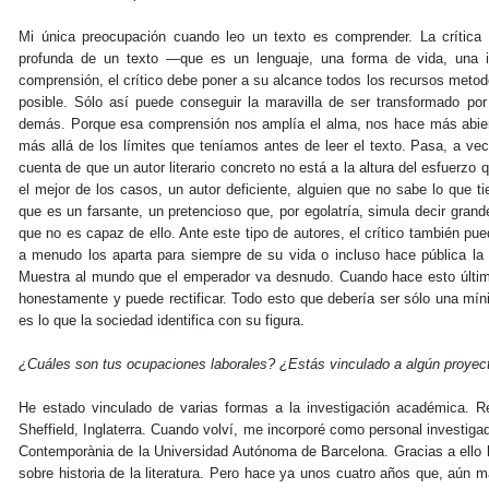
Mi única preocupación cuando leo un texto es comprender. La crítica 
profunda de un texto —que es un lenguaje, una forma de vida, una 
comprensión, el crítico debe poner a su alcance todos los recursos metod
posible. Sólo así puede conseguir la maravilla de ser transformado por
demás. Porque esa comprensión nos amplía el alma, nos hace más abier
más allá de los límites que teníamos antes de leer el texto. Pasa, a vec
cuenta de que un autor literario concreto no está a la altura del esfuerzo q
el mejor de los casos, un autor deficiente, alguien que no sabe lo que t
que es un farsante, un pretencioso que, por egolatría, simula decir g
que no es capaz de ello. Ante este tipo de autores, el crítico también p
a menudo los aparta para siempre de su vida o incluso hace pública la
Muestra al mundo que el emperador va desnudo. Cuando hace esto último
honestamente y puede rectificar. Todo esto que debería ser sólo una míni
es lo que la sociedad identifica con su figura.
¿Cuáles son tus ocupaciones laborales? ¿Estás vinculado a algún proyec
He estado vinculado de varias formas a la investigación académica. Re
Sheffield, Inglaterra. Cuando volví, me incorporé como personal investigad
Contemporània de la Universidad Autónoma de Barcelona. Gracias a ello h
sobre historia de la literatura. Pero hace ya unos cuatro años que, aún 