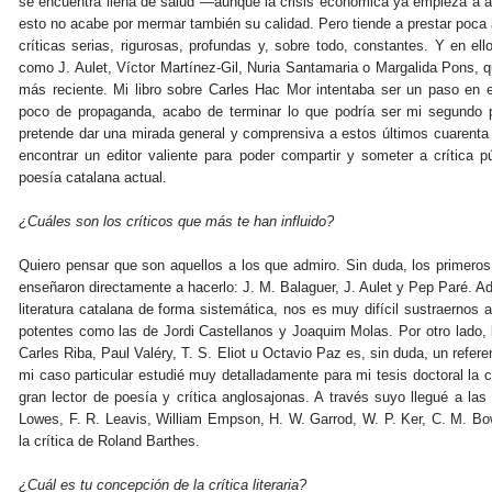
se encuentra llena de salud —aunque la crisis económica ya empieza a 
esto no acabe por mermar también su calidad. Pero tiende a prestar poca 
críticas serias, rigurosas, profundas y, sobre todo, constantes. Y en 
como J. Aulet, Víctor Martínez-Gil, Nuria Santamaria o Margalida Pons, qu
más reciente. Mi libro sobre Carles Hac Mor intentaba ser un paso en 
poco de propaganda, acabo de terminar lo que podría ser mi segundo p
pretende dar una mirada general y comprensiva a estos últimos cuarenta 
encontrar un editor valiente para poder compartir y someter a crítica p
poesía catalana actual.
¿Cuáles son los críticos que más te han influido?
Quiero pensar que son aquellos a los que admiro. Sin duda, los primeros
enseñaron directamente a hacerlo: J. M. Balaguer, J. Aulet y Pep Paré. 
literatura catalana de forma sistemática, nos es muy difícil sustraernos a 
potentes como las de Jordi Castellanos y Joaquim Molas. Por otro lado, 
Carles Riba, Paul Valéry, T. S. Eliot u Octavio Paz es, sin duda, un refere
mi caso particular estudié muy detalladamente para mi tesis doctoral la cr
gran lector de poesía y crítica anglosajonas. A través suyo llegué a las
Lowes, F. R. Leavis, William Empson, H. W. Garrod, W. P. Ker, C. M. B
la crítica de Roland Barthes.
¿Cuál es tu concepción de la crítica literaria?