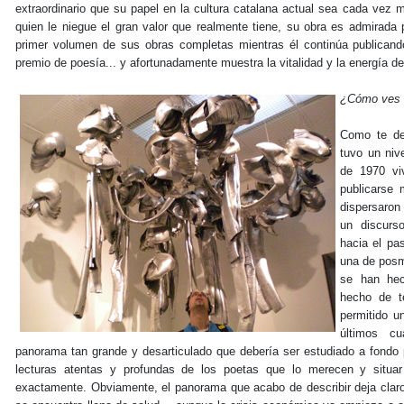
extraordinario que su papel en la cultura catalana actual sea cada vez
quien le niegue el gran valor que realmente tiene, su obra es admirada 
primer volumen de sus obras completas mientras él continúa publican
premio de poesía... y afortunadamente muestra la vitalidad y la energía de 
¿Cómo ves l
Como te dec
tuvo un niv
de 1970 vi
publicarse
dispersaron
un discurs
hacia el pa
una de posm
se han hec
hecho de t
permitido u
últimos c
panorama tan grande y desarticulado que debería ser estudiado a fondo 
lecturas atentas y profundas de los poetas que lo merecen y situ
exactamente. Obviamente, el panorama que acabo de describir deja claro 