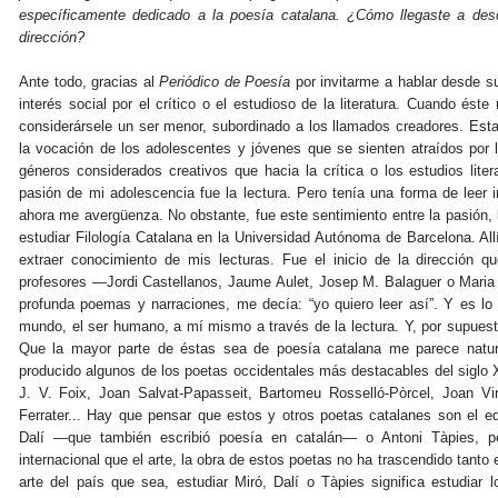
específicamente dedicado a la poesía catalana. ¿Cómo llegaste a desc
dirección?
Ante todo, gracias al
Periódico de Poesía
por invitarme a hablar desde s
interés social por el crítico o el estudioso de la literatura. Cuando ést
considerársele un ser menor, subordinado a los llamados creadores. Es
la vocación de los adolescentes y jóvenes que se sienten atraídos por la
géneros considerados creativos que hacia la crítica o los estudios lite
pasión de mi adolescencia fue la lectura. Pero tenía una forma de leer 
ahora me avergüenza. No obstante, fue este sentimiento entre la pasión, l
estudiar Filología Catalana en la Universidad Autónoma de Barcelona. All
extraer conocimiento de mis lecturas. Fue el inicio de la dirección
profesores —Jordi Castellanos, Jaume Aulet, Josep M. Balaguer o Maria 
profunda poemas y narraciones, me decía: “yo quiero leer así”. Y es lo 
mundo, el ser humano, a mí mismo a través de la lectura. Y, por supuesto
Que la mayor parte de éstas sea de poesía catalana me parece natur
producido algunos de los poetas occidentales más destacables del siglo 
J. V. Foix, Joan Salvat-Papasseit, Bartomeu Rosselló-Pòrcel, Joan Vin
Ferrater... Hay que pensar que estos y otros poetas catalanes son el equ
Dalí —que también escribió poesía en catalán— o Antoni Tàpies, 
internacional que el arte, la obra de estos poetas no ha trascendido tanto 
arte del país que sea, estudiar Miró, Dalí o Tàpies significa estudiar l