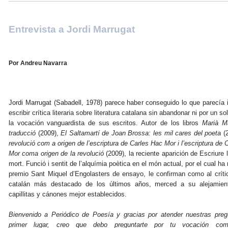
Entrevista a Jordi Marrugat
Por Andreu Navarra
Jordi Marrugat (Sabadell, 1978) parece haber conseguido lo que parecía 
escribir crítica literaria sobre literatura catalana sin abandonar ni por un so
la vocación vanguardista de sus escritos. Autor de los libros
Marià Ma
traducció
(2009),
El Saltamartí de Joan Brossa: les mil cares del poeta
(
revolució com a origen de l’escriptura de Carles Hac Mor i l’escriptura de 
Mor coma origen de la revolució
(2009), la reciente aparición de Escriure l
mort. Funció i sentit de l’alquímia poètica en el món actual, por el cual ha 
premio Sant Miquel d’Engolasters de ensayo, le confirman como al crítico
catalán más destacado de los últimos años, merced a su alejamien
capillitas y cánones mejor establecidos.
Bienvenido a Periódico de Poesía y gracias por atender nuestras preg
primer lugar, creo que debo preguntarte por tu vocación como