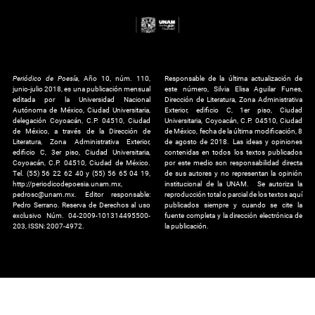
Periódico de Poesía
, Año 10, núm. 110,
Responsable de la última actualización de
junio-julio 2018, es una publicación mensual
este número, Silvia Elisa Aguilar Funes,
editada por la Universidad Nacional
Dirección de Literatura, Zona Administrativa
Autónoma de México, Ciudad Universitaria,
Exterior, edificio C, 1er piso, Ciudad
delegación Coyoacán, C.P. 04510, Ciudad
Universitaria, Coyoacán, C.P. 04510, Ciudad
de México, a través de la Dirección de
de México, fecha de la última modificación, 8
Literatura, Zona Administrativa Exterior,
de agosto de 2018. Las ideas y opiniones
edificio C, 3er piso, Ciudad Universitaria,
contenidas en todos los textos publicados
Coyoacán, C.P. 04510, Ciudad de México.
por este medio son responsabilidad directa
Tel. (55) 56 22 62 40 y (55) 56 65 04 19,
de sus autores y no representan la opinión
http://periodicodepoesia.unam.mx,
institucional de la UNAM. Se autoriza la
pedrosc@unam.mx. Editor responsable:
reproducción total o parcial de los textos aquí
Pedro Serrano. Reserva de Derechos al uso
publicados siempre y cuando se cite la
exclusivo Núm. 04-2009-101314495500-
fuente completa y la dirección electrónica de
203, ISSN: 2007-4972.
la publicación.