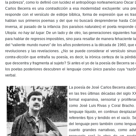
la pobreza”, como lo definió con lucidez el antropólogo norteamericano Oscar 
Carlos Becerra es una
contradicción
a esa modernidad excluyente: una preg
responde con el versículo de estirpe bíblica, forma de expresión que es tra
hablan sus primeros poemas y del que no buscará desprenderse hasta
Cóm
inversa, al pasado de la infancia (los paraísos naturales) el poeta responde 
Utopía:
no hay tal lugar
. De un lado y de otro, las generaciones siguientes h
para hablar de regresos imposibles, sino para resaltar de manera fehaciente l
del “valiente mundo nuevo” de los años posteriores a la década de 1960, que e
revoluciones y las revelaciones. ¿No se puede considerar el versículo sinu
contra-dicción
que entraña su poesía, es decir, la irónica certeza de la pérdid
que descentra y fragmenta al sujeto? Si antes el yo de la poesía de Becerra se d
los poetas posteriores descubren el lenguaje como único paraíso cuya “razón
verbal.
La poesía de José Carlos Becerra abarca
en las tres últimas décadas del siglo X
formal expansiva, sensorial y prolifer
como José Luis Rivas y Coral Bracho. 
lenguaje líquido, en continuo desplaza
referentes fijos y tendido en el vacío.
del lenguaje pero también como lenguaj
cuanto grandes narrativas, como adv