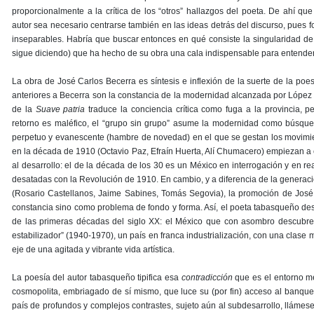
proporcionalmente a la crítica de los “otros” hallazgos del poeta. De ahí qu
autor sea necesario centrarse también en las ideas detrás del discurso, pues 
inseparables. Habría que buscar entonces en qué consiste la singularidad de 
sigue diciendo) que ha hecho de su obra una cala indispensable para entender
La obra de José Carlos Becerra es síntesis e inflexión de la suerte de la poe
anteriores a Becerra son la constancia de la modernidad alcanzada por López
de la
Suave patria
traduce la conciencia crítica como fuga a la provincia,
retorno es maléfico, el “grupo sin grupo” asume la modernidad como búsqued
perpetuo y evanescente (hambre de novedad) en el que se gestan los movimi
en la década de 1910 (Octavio Paz, Efraín Huerta, Alí Chumacero) empiezan a 
al desarrollo: el de la década de los 30 es un México en interrogación y en r
desatadas con la Revolución de 1910. En cambio, y a diferencia de la generac
(Rosario Castellanos, Jaime Sabines, Tomás Segovia), la promoción de Jos
constancia sino como problema de fondo y forma. Así, el poeta tabasqueño desa
de las primeras décadas del siglo XX: el México que con asombro descubren
estabilizador” (1940-1970), un país en franca industrialización, con una clase
eje de una agitada y vibrante vida artística.
La poesía del autor tabasqueño tipifica esa
contradicción
que es el entorno me
cosmopolita, embriagado de sí mismo, que luce su (por fin) acceso al banquete
país de profundos y complejos contrastes, sujeto aún al subdesarrollo, llámes