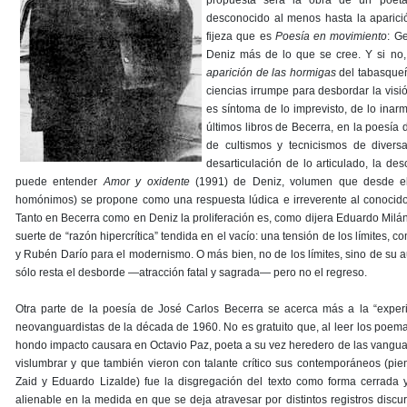
propuesta será la obra de un poet
desconocido al menos hasta la aparic
fijeza que es
Poesía en movimiento
: G
Deniz más de lo que se cree. Y si no
aparición de las hormigas
del tabasqueño
ciencias irrumpe para desbordar la visió
es síntoma de lo imprevisto, de lo ina
últimos libros de Becerra, en la poesía 
de cultismos y tecnicismos de diversa
desarticulación de lo articulado, la d
puede entender
Amor y oxidente
(1991) de Deniz, volumen que desde el 
homónimos) se propone como una respuesta lúdica e irreverente al conocid
Tanto en Becerra como en Deniz la proliferación es, como dijera Eduardo Milán
suerte de “razón hipercrítica” tendida en el vacío: una tensión de los límites,
y Rubén Darío para el modernismo. O más bien, no de los límites, sino de su 
sólo resta el desborde —atracción fatal y sagrada— pero no el regreso.
Otra parte de la poesía de José Carlos Becerra se acerca más a la “exper
neovanguardistas de la década de 1960. No es gratuito que, al leer los poemas
hondo impacto causara en Octavio Paz, poeta a su vez heredero de las vangua
vislumbrar y que también vieron con talante crítico sus contemporáneos (pi
Zaid y Eduardo Lizalde) fue la disgregación del texto como forma cerrada y
alienable en la medida en que se deja atravesar por distintos registros discu