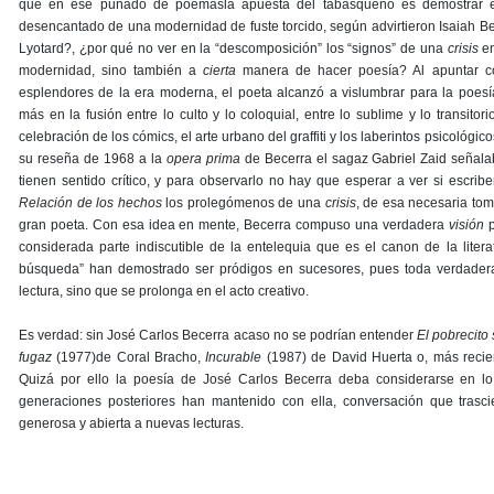
que en ese puñado de poemasla apuesta del tabasqueño es demostrar en 
desencantado de una modernidad de fuste torcido, según advirtieron Isaiah B
Lyotard?, ¿por qué no ver en la “descomposición” los “signos” de una
crisis
en
modernidad, sino también a
cierta
manera de hacer poesía? Al apuntar co
esplendores de la era moderna, el poeta alcanzó a vislumbrar para la poe
más en la fusión entre lo culto y lo coloquial, entre lo sublime y lo transitor
celebración de los cómics, el arte urbano del graffiti y los laberintos psicológic
su reseña de 1968 a la
opera prima
de Becerra el sagaz Gabriel Zaid señala
tienen sentido crítico, y para observarlo no hay que esperar a ver si escrib
Relación de los hechos
los prolegómenos de una
crisis
, de esa necesaria tom
gran poeta. Con esa idea en mente, Becerra compuso una verdadera
visión
p
considerada parte indiscutible de la entelequia que es el canon de la liter
búsqueda” han demostrado ser pródigos en sucesores, pues toda verdadera
lectura, sino que se prolonga en el acto creativo.
Es verdad: sin José Carlos Becerra acaso no se podrían entender
El pobrecito
fugaz
(1977)de Coral Bracho,
Incurable
(1987) de David Huerta o, más reci
Quizá por ello la poesía de José Carlos Becerra deba considerarse en lo
generaciones posteriores han mantenido con ella, conversación que trasc
generosa y abierta a nuevas lecturas.