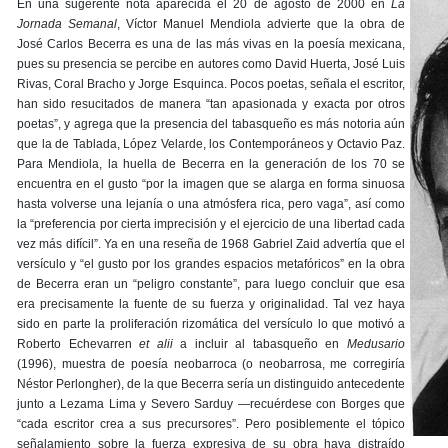
En una sugerente nota aparecida el 20 de agosto de 2000 en
La
Jornada Semanal
, Víctor Manuel Mendiola advierte que la obra de
José Carlos Becerra es una de las más vivas en la poesía mexicana,
pues su presencia se percibe en autores como David Huerta, José Luis
Rivas, Coral Bracho y Jorge Esquinca. Pocos poetas, señala el escritor,
han sido resucitados de manera “tan apasionada y exacta por otros
poetas”, y agrega que la presencia del tabasqueño es más notoria aún
que la de Tablada, López Velarde, los Contemporáneos y Octavio Paz.
Para Mendiola, la huella de Becerra en la generación de los 70 se
encuentra en el gusto “por la imagen que se alarga en forma sinuosa
hasta volverse una lejanía o una atmósfera rica, pero vaga”, así como
la “preferencia por cierta imprecisión y el ejercicio de una libertad cada
vez más difícil”. Ya en una reseña de 1968 Gabriel Zaid advertía que el
versículo y “el gusto por los grandes espacios metafóricos” en la obra
de Becerra eran un “peligro constante”, para luego concluir que esa
era precisamente la fuente de su fuerza y originalidad. Tal vez haya
sido en parte la proliferación rizomática del versículo lo que motivó a
Roberto Echevarren
et alii
a incluir al tabasqueño en
Medusario
(1996), muestra de poesía neobarroca (o neobarrosa, me corregiría
Néstor Perlongher), de la que Becerra sería un distinguido antecedente
junto a Lezama Lima y Severo Sarduy —recuérdese con Borges que
“cada escritor crea a sus precursores”. Pero posiblemente el tópico
señalamiento sobre la fuerza expresiva de su obra haya distraído