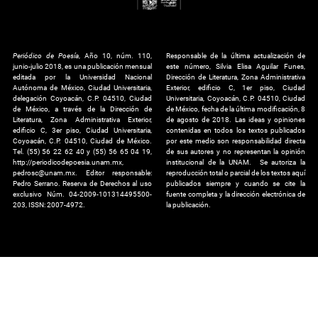
Periódico de Poesía
, Año 10, núm. 110,
Responsable de la última actualización de
junio-julio 2018, es una publicación mensual
este número, Silvia Elisa Aguilar Funes,
editada por la Universidad Nacional
Dirección de Literatura, Zona Administrativa
Autónoma de México, Ciudad Universitaria,
Exterior, edificio C, 1er piso, Ciudad
delegación Coyoacán, C.P. 04510, Ciudad
Universitaria, Coyoacán, C.P. 04510, Ciudad
de México, a través de la Dirección de
de México, fecha de la última modificación, 8
Literatura, Zona Administrativa Exterior,
de agosto de 2018. Las ideas y opiniones
edificio C, 3er piso, Ciudad Universitaria,
contenidas en todos los textos publicados
Coyoacán, C.P. 04510, Ciudad de México.
por este medio son responsabilidad directa
Tel. (55) 56 22 62 40 y (55) 56 65 04 19,
de sus autores y no representan la opinión
http://periodicodepoesia.unam.mx,
institucional de la UNAM. Se autoriza la
pedrosc@unam.mx. Editor responsable:
reproducción total o parcial de los textos aquí
Pedro Serrano. Reserva de Derechos al uso
publicados siempre y cuando se cite la
exclusivo Núm. 04-2009-101314495500-
fuente completa y la dirección electrónica de
203, ISSN: 2007-4972.
la publicación.