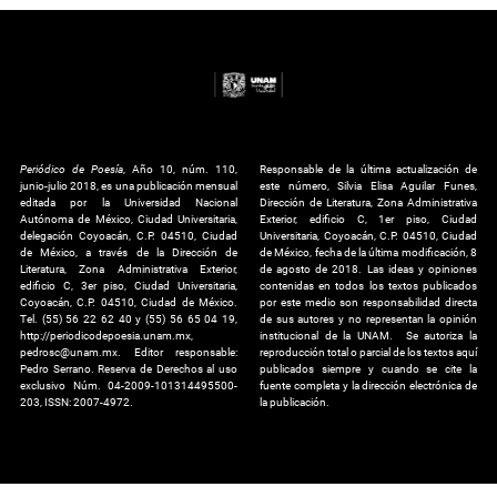
Periódico de Poesía
, Año 10, núm. 110,
Responsable de la última actualización de
junio-julio 2018, es una publicación mensual
este número, Silvia Elisa Aguilar Funes,
editada por la Universidad Nacional
Dirección de Literatura, Zona Administrativa
Autónoma de México, Ciudad Universitaria,
Exterior, edificio C, 1er piso, Ciudad
delegación Coyoacán, C.P. 04510, Ciudad
Universitaria, Coyoacán, C.P. 04510, Ciudad
de México, a través de la Dirección de
de México, fecha de la última modificación, 8
Literatura, Zona Administrativa Exterior,
de agosto de 2018. Las ideas y opiniones
edificio C, 3er piso, Ciudad Universitaria,
contenidas en todos los textos publicados
Coyoacán, C.P. 04510, Ciudad de México.
por este medio son responsabilidad directa
Tel. (55) 56 22 62 40 y (55) 56 65 04 19,
de sus autores y no representan la opinión
http://periodicodepoesia.unam.mx,
institucional de la UNAM. Se autoriza la
pedrosc@unam.mx. Editor responsable:
reproducción total o parcial de los textos aquí
Pedro Serrano. Reserva de Derechos al uso
publicados siempre y cuando se cite la
exclusivo Núm. 04-2009-101314495500-
fuente completa y la dirección electrónica de
203, ISSN: 2007-4972.
la publicación.