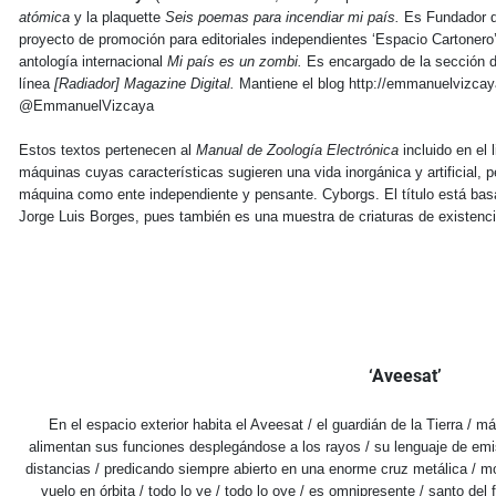
atómica
y la plaquette
Seis poemas para incendiar mi país.
Es Fundador d
proyecto de promoción para editoriales independientes ‘Espacio Cartonero’
antología internacional
Mi país es un zombi.
Es encargado de la sección de
línea
[Radiador] Magazine Digital.
Mantiene el blog http://emmanuelvizcaya
@EmmanuelVizcaya
Estos textos pertenecen al
Manual de Zoología Electrónica
incluido en el 
máquinas cuyas características sugieren una vida inorgánica y artificial, p
máquina como ente independiente y pensante. Cyborgs. El título está ba
Jorge Luis Borges, pues también es una muestra de criaturas de existenci
‘Aveesat’
En el espacio exterior habita el Aveesat / el guardián de la Tierra / má
alimentan sus funciones desplegándose a los rayos / su lenguaje de emis
distancias / predicando siempre abierto en una enorme cruz metálica / mo
vuelo en órbita / todo lo ve / todo lo oye / es omnipresente / santo del f