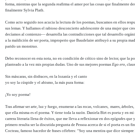
forma, mientras que la segunda reafirma el amor por las cosas que finalmente d
finalmente Sylvia Plath.
Como acto seguido nos acucia la lectura de los poemas, buscamos en ellos respue
sus lemas. Y hallamos el rabioso desconcierto adolescente de una mujer que cr
decíamos al comienzo— desarrolla las contradicciones que tal desarrollo orgáni
a la maldición de ser poeta, improperio que Baudelaire atribuyó a su propia m
parido un monstruo.
Debo reconocer en esta nota, no en condición de crítico sino de lector, que la 
planteado a la vez mis propias dudas. Uno de sus mejores poemas
Ego ero
, clau
Sin máscaras, sin disfraces, en la lozanía y el canto
yo soy la cúspide y el abismo, la más pura forma:
¡Yo soy poema!
Tras afirmar ser arte, luz y fuego, enumerar a las rocas, volcanes, mares, árboles
que ella misma es el poema. Y tiene toda la razón. Daniela Birt es poeta y en mi
carrera literaria llena de éxitos, que me lleva a reflexionar en dos epígrafes que 
primero resulta ser la discutida pregunta de Pessoa acerca de si el poeta es un fi
Cocteau, famoso hacedor de frases célebres: “Soy una mentira que dice siempre 