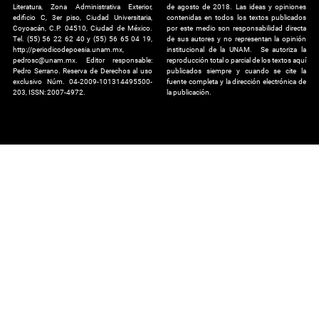
Literatura, Zona Administrativa Exterior,
de agosto de 2018. Las ideas y opiniones
edificio C, 3er piso, Ciudad Universitaria,
contenidas en todos los textos publicados
Coyoacán, C.P. 04510, Ciudad de México.
por este medio son responsabilidad directa
Tel. (55) 56 22 62 40 y (55) 56 65 04 19,
de sus autores y no representan la opinión
http://periodicodepoesia.unam.mx,
institucional de la UNAM. Se autoriza la
pedrosc@unam.mx. Editor responsable:
reproducción total o parcial de los textos aquí
Pedro Serrano. Reserva de Derechos al uso
publicados siempre y cuando se cite la
exclusivo Núm. 04-2009-101314495500-
fuente completa y la dirección electrónica de
203, ISSN: 2007-4972.
la publicación.