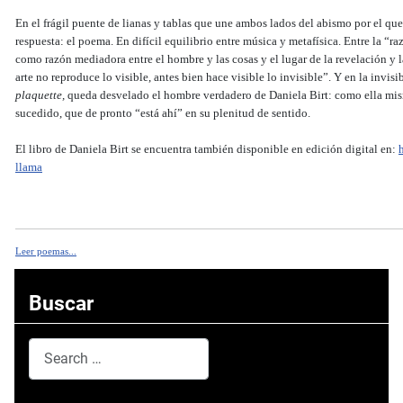
En el frágil puente de lianas y tablas que une ambos lados del abismo por el que t
respuesta: el poema. En difícil equilibrio entre música y metafísica. Entre la 
como razón mediadora entre el hombre y las cosas y el lugar de la revelación y 
arte no reproduce lo visible, antes bien hace visible lo invisible”. Y en la invisi
plaquette,
queda desvelado el hombre verdadero de Daniela Birt: como ella mism
sucedido, que de pronto “está ahí” en su plenitud de sentido.
El libro de Daniela Birt se encuentra también disponible en edición digital en:
llama
Leer poemas...
Buscar
Search
Type 2 or more characters for results.