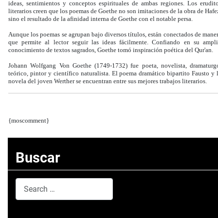
ideas, sentimientos y conceptos espirituales de ambas regiones. Los erudit
literarios creen que los poemas de Goethe no son imitaciones de la obra de Hafe
sino el resultado de la afinidad interna de Goethe con el notable persa.
Aunque los poemas se agrupan bajo diversos títulos, están conectados de mane
que permite al lector seguir las ideas fácilmente. Confiando en su ampl
conocimiento de textos sagrados, Goethe tomó inspiración poética del Qur'an.
Johann Wolfgang Von Goethe (1749-1732) fue poeta, novelista, dramaturg
teórico, pintor y científico naturalista. El poema dramático bipartito Fausto y 
novela del joven Werther se encuentran entre sus mejores trabajos literarios.
{moscomment}
Buscar
Search
Type 2 or more characters for results.