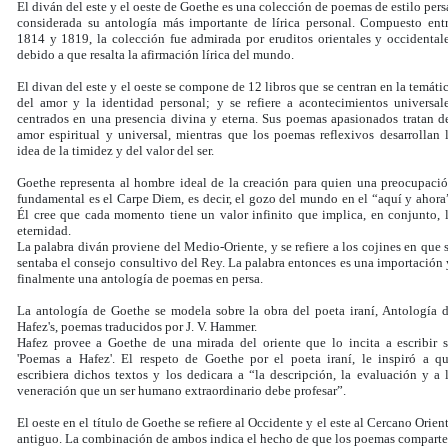
El diván del este y el oeste de Goethe es una colección de poemas de estilo pers
considerada su antología más importante de lírica personal. Compuesto ent
1814 y 1819, la colección fue admirada por eruditos orientales y occidental
debido a que resalta la afirmación lírica del mundo.
El divan del este y el oeste se compone de 12 libros que se centran en la temáti
del amor y la identidad personal; y se refiere a acontecimientos universal
centrados en una presencia divina y eterna. Sus poemas apasionados tratan d
amor espiritual y universal, mientras que los poemas reflexivos desarrollan 
idea de la timidez y del valor del ser.
Goethe representa al hombre ideal de la creación para quien una preocupaci
fundamental es el Carpe Diem, es decir, el gozo del mundo en el “aquí y ahora
Él cree que cada momento tiene un valor infinito que implica, en conjunto, 
eternidad.
La palabra diván proviene del Medio-Oriente, y se refiere a los cojines en que 
sentaba el consejo consultivo del Rey. La palabra entonces es una importación 
finalmente una antología de poemas en persa.
La antología de Goethe se modela sobre la obra del poeta iraní, Antología 
Hafez's, poemas traducidos por J. V. Hammer.
Hafez provee a Goethe de una mirada del oriente que lo incita a escribir 
'Poemas a Hafez'. El respeto de Goethe por el poeta iraní, le inspiró a q
escribiera dichos textos y los dedicara a “la descripción, la evaluación y a 
veneración que un ser humano extraordinario debe profesar”.
El oeste en el título de Goethe se refiere al Occidente y el este al Cercano Orien
antiguo. La combinación de ambos indica el hecho de que los poemas compart