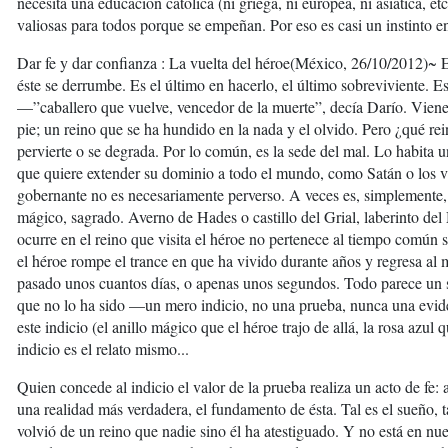
necesita una educación católica (ni griega, ni europea, ni asiática, e
valiosas para todos porque se empeñan. Por eso es casi un instinto en
Dar fe y dar confianza : La vuelta del héroe(México, 26/10/2012)~ E
éste se derrumbe. Es el último en hacerlo, el último sobreviviente. E
—”caballero que vuelve, vencedor de la muerte”, decía Darío. Viene 
pie; un reino que se ha hundido en la nada y el olvido. Pero ¿qué r
pervierte o se degrada. Por lo común, es la sede del mal. Lo habita u
que quiere extender su dominio a todo el mundo, como Satán o los 
gobernante no es necesariamente perverso. A veces es, simplemente, 
mágico, sagrado. Averno de Hades o castillo del Grial, laberinto de
ocurre en el reino que visita el héroe no pertenece al tiempo común s
el héroe rompe el trance en que ha vivido durante años y regresa al 
pasado unos cuantos días, o apenas unos segundos. Todo parece un s
que no lo ha sido —un mero indicio, no una prueba, nunca una eviden
este indicio (el anillo mágico que el héroe trajo de allá, la rosa azul
indicio es el relato mismo...
Quien concede al indicio el valor de la prueba realiza un acto de fe:
una realidad más verdadera, el fundamento de ésta. Tal es el sueño, 
volvió de un reino que nadie sino él ha atestiguado. Y no está en nue