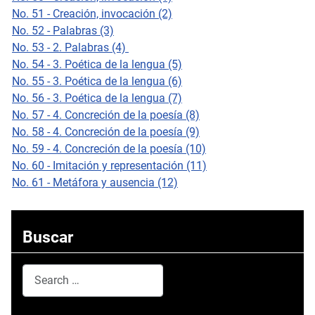
No. 51 - Creación, invocación (2)
No. 52 - Palabras (3)
No. 53 - 2. Palabras (4)
No. 54 - 3. Poética de la lengua (5)
No. 55 - 3. Poética de la lengua (6)
No. 56 - 3. Poética de la lengua (7)
No. 57 - 4. Concreción de la poesía (8)
No. 58 - 4. Concreción de la poesía (9)
No. 59 - 4. Concreción de la poesía (10)
No. 60 - Imitación y representación (11)
No. 61 - Metáfora y ausencia (12)
Buscar
Search
Type 2 or more characters for results.