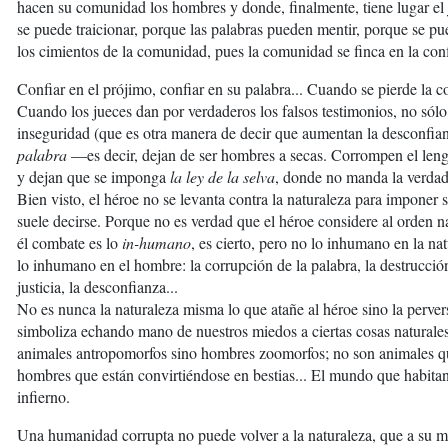
hacen su comunidad los hombres y donde, finalmente, tiene lugar el j
se puede traicionar, porque las palabras pueden mentir, porque se pu
los cimientos de la comunidad, pues la comunidad se finca en la con
Confiar en el prójimo, confiar en su palabra... Cuando se pierde la 
Cuando los jueces dan por verdaderos los falsos testimonios, no sólo
inseguridad (que es otra manera de decir que aumentan la desconfia
palabra
—es decir, dejan de ser hombres a secas. Corrompen el leng
y dejan que se imponga
la ley de la selva
, donde no manda la verdad 
Bien visto, el héroe no se levanta contra la naturaleza para imponer
suele decirse. Porque no es verdad que el héroe considere al orden
él combate es lo
in-humano
, es cierto, pero no lo inhumano en la 
lo inhumano en el hombre: la corrupción de la palabra, la destrucción
justicia, la desconfianza...
No es nunca la naturaleza misma lo que atañe al héroe sino la perv
simboliza echando mano de nuestros miedos a ciertas cosas naturale
animales antropomorfos sino hombres zoomorfos; no son animales q
hombres que están convirtiéndose en bestias... El mundo que habitan 
infierno.
Una humanidad corrupta no puede volver a la naturaleza, que a su m