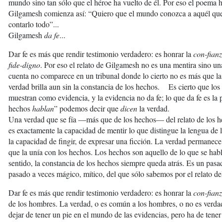
mundo sino tan sólo que el héroe ha vuelto de él. Por eso el poema 
Gilgamesh comienza así: “Quiero que el mundo conozca a aquél que to
contarlo todo”...
Gilgamesh
da fe
...
Dar fe es más que rendir testimonio verdadero: es honrar la
con-fian
fide-digno
. Por eso el relato de Gilgamesh no es una mentira sino un
cuenta no comparece en un tribunal donde lo cierto no es más que la
verdad brilla aun sin la constancia de los hechos. Es cierto que los
muestran como evidencia, y la evidencia no da fe; lo que da fe es la
hechos
hablan
” podemos decir que
dicen
la verdad.
Una verdad que se fía —más que de los hechos— del relato de los h
es exactamente la capacidad de mentir lo que distingue la lengua de 
la capacidad de fingir, de expresar una ficción. La verdad permane
que la unía con los hechos. Los hechos son aquello de lo que se habl
sentido, la constancia de los hechos siempre queda atrás. Es un pasa
pasado a veces mágico, mítico, del que sólo sabemos por el relato del
Dar fe es más que rendir testimonio verdadero: es honrar la
con-fian
de los hombres. La verdad, o es común a los hombres, o no es verda
dejar de tener un pie en el mundo de las evidencias, pero ha de tener 