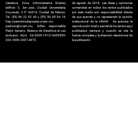
Literatura, Zona Administrativa Exterior,
de agosto de 2018. Las ideas y opiniones
edificio C, 3er piso, Ciudad Universitaria,
contenidas en todos los textos publicados
Coyoacán, C.P. 04510, Ciudad de México.
por este medio son responsabilidad directa
Tel. (55) 56 22 62 40 y (55) 56 65 04 19,
de sus autores y no representan la opinión
http://periodicodepoesia.unam.mx,
institucional de la UNAM. Se autoriza la
pedrosc@unam.mx. Editor responsable:
reproducción total o parcial de los textos aquí
Pedro Serrano. Reserva de Derechos al uso
publicados siempre y cuando se cite la
exclusivo Núm. 04-2009-101314495500-
fuente completa y la dirección electrónica de
203, ISSN: 2007-4972.
la publicación.