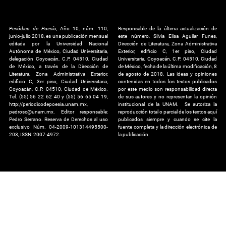
Periódico de Poesía
, Año 10, núm. 110,
Responsable de la última actualización de
junio-julio 2018, es una publicación mensual
este número, Silvia Elisa Aguilar Funes,
editada por la Universidad Nacional
Dirección de Literatura, Zona Administrativa
Autónoma de México, Ciudad Universitaria,
Exterior, edificio C, 1er piso, Ciudad
delegación Coyoacán, C.P. 04510, Ciudad
Universitaria, Coyoacán, C.P. 04510, Ciudad
de México, a través de la Dirección de
de México, fecha de la última modificación, 8
Literatura, Zona Administrativa Exterior,
de agosto de 2018. Las ideas y opiniones
edificio C, 3er piso, Ciudad Universitaria,
contenidas en todos los textos publicados
Coyoacán, C.P. 04510, Ciudad de México.
por este medio son responsabilidad directa
Tel. (55) 56 22 62 40 y (55) 56 65 04 19,
de sus autores y no representan la opinión
http://periodicodepoesia.unam.mx,
institucional de la UNAM. Se autoriza la
pedrosc@unam.mx. Editor responsable:
reproducción total o parcial de los textos aquí
Pedro Serrano. Reserva de Derechos al uso
publicados siempre y cuando se cite la
exclusivo Núm. 04-2009-101314495500-
fuente completa y la dirección electrónica de
203, ISSN: 2007-4972.
la publicación.