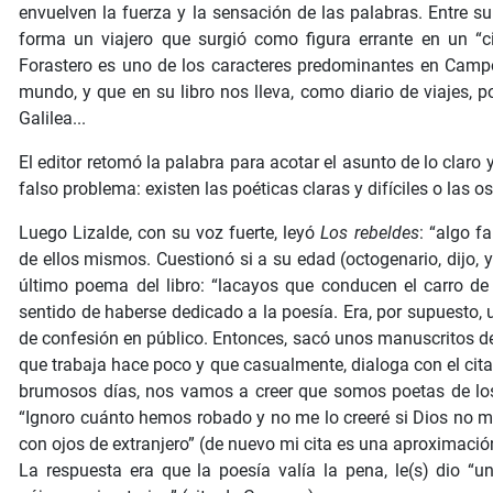
envuelven la fuerza y la sensación de las palabras. Entre su
forma un viajero que surgió como figura errante en un “ci
Forastero es uno de los caracteres predominantes en Campo
mundo, y que en su libro nos lleva, como diario de viajes, p
Galilea...
El editor retomó la palabra para acotar el asunto de lo claro 
falso problema: existen las poéticas claras y difíciles o las osc
Luego Lizalde, con su voz fuerte, leyó
Los rebeldes
: “algo f
de ellos mismos. Cuestionó si a su edad (octogenario, dijo, y
último poema del libro: “lacayos que conducen el carro de
sentido de haberse dedicado a la poesía. Era, por supuesto, 
de confesión en público. Entonces, sacó unos manuscritos de
que trabaja hace poco y que casualmente, dialoga con el cit
brumosos días, nos vamos a creer que somos poetas de los
“Ignoro cuánto hemos robado y no me lo creeré si Dios no me
con ojos de extranjero” (de nuevo mi cita es una aproximació
La respuesta era que la poesía valía la pena, le(s) dio “