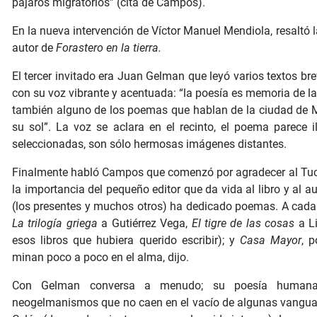
pájaros migratorios” (cita de Campos).
En la nueva intervención de Víctor Manuel Mendiola, resaltó la
autor de
Forastero en la tierra.
El tercer invitado era Juan Gelman que leyó varios textos bre
con su voz vibrante y acentuada: “la poesía es memoria de l
también alguno de los poemas que hablan de la ciudad de Mé
su sol”. La voz se aclara en el recinto, el poema parece i
seleccionadas, son sólo hermosas imágenes distantes.
Finalmente habló Campos que comenzó por agradecer al Tucán
la importancia del pequeño editor que da vida al libro y al
(los presentes y muchos otros) ha dedicado poemas. A cada 
La trilogía griega
a Gutiérrez Vega,
El tigre de las cosas
a Li
esos libros que hubiera querido escribir); y
Casa Mayor
, 
minan poco a poco en el alma, dijo.
Con Gelman conversa a menudo; su poesía humana
neogelmanismos que no caen en el vacío de algunas vanguard