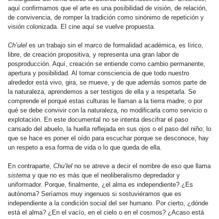
aquí confirmamos que el arte es una posibilidad de visión, de relación,
de convivencia, de romper la tradición como sinónimo de repetición y
visión colonizada. El cine aquí se vuelve propuesta.
Ch’ulel
es un trabajo sin el marco de formalidad académica, es lírico,
libre, de creación propositiva, y representa una gran labor de
posproducción. Aquí, creación se entiende como cambio permanente,
apertura y posibilidad. Al tomar consciencia de que todo nuestro
alrededor está vivo, gira, se mueve, y de que además somos parte de
la naturaleza, aprendemos a ser testigos de ella y a respetarla. Se
comprende el porqué estas culturas le llaman a la tierra madre, o por
qué se debe convivir con la naturaleza, no modificarla como servicio o
explotación. En este documental no se intenta descifrar el paso
cansado del abuelo, la huella reflejada en sus ojos o el paso del niño; lo
que se hace es poner el oído para escuchar porque se desconoce, hay
un respeto a esa forma de vida o lo que queda de ella.
En contraparte,
Chu’lel
no se atreve a decir el nombre de eso que llama
sistema
y que no es más que el neoliberalismo depredador y
uniformador. Porque, finalmente, ¿el alma es independiente? ¿Es
autónoma? Seríamos muy ingenuos si sostuviéramos que es
independiente a la condición social del ser humano. Por cierto, ¿dónde
está el alma? ¿En el vacío, en el cielo o en el cosmos? ¿Acaso está