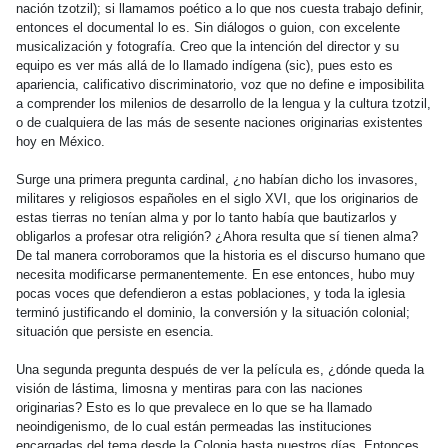
nación tzotzil); si llamamos poético a lo que nos cuesta trabajo definir,
entonces el documental lo es. Sin diálogos o guion, con excelente
musicalización y fotografía. Creo que la intención del director y su
equipo es ver más allá de lo llamado indígena (sic), pues esto es
apariencia, calificativo discriminatorio, voz que no define e imposibilita
a comprender los milenios de desarrollo de la lengua y la cultura tzotzil,
o de cualquiera de las más de sesente naciones originarias existentes
hoy en México.
Surge una primera pregunta cardinal, ¿no habían dicho los invasores,
militares y religiosos españoles en el siglo XVI, que los originarios de
estas tierras no tenían alma y por lo tanto había que bautizarlos y
obligarlos a profesar otra religión? ¿Ahora resulta que sí tienen alma?
De tal manera corroboramos que la historia es el discurso humano que
necesita modificarse permanentemente. En ese entonces, hubo muy
pocas voces que defendieron a estas poblaciones, y toda la iglesia
terminó justificando el dominio, la conversión y la situación colonial;
situación que persiste en esencia.
Una segunda pregunta después de ver la película es, ¿dónde queda la
visión de lástima, limosna y mentiras para con las naciones
originarias? Esto es lo que prevalece en lo que se ha llamado
neoindigenismo, de lo cual están permeadas las instituciones
encargadas del tema desde la Colonia hasta nuestros días. Entonces,