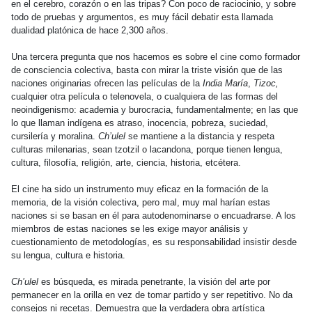
en el cerebro, corazón o en las tripas? Con poco de raciocinio, y sobre
todo de pruebas y argumentos, es muy fácil debatir esta llamada
dualidad platónica de hace 2,300 años.
Una tercera pregunta que nos hacemos es sobre el cine como formador
de consciencia colectiva, basta con mirar la triste visión que de las
naciones originarias ofrecen las películas de la
India María
,
Tizoc,
cualquier otra película o telenovela, o cualquiera de las formas del
neoindigenismo: academia y burocracia, fundamentalmente; en las que
lo que llaman indígena es atraso, inocencia, pobreza, suciedad,
cursilería y moralina.
Ch’ulel
se mantiene a la distancia y respeta
culturas milenarias, sean tzotzil o lacandona, porque tienen lengua,
cultura, filosofía, religión, arte, ciencia, historia, etcétera.
El cine ha sido un instrumento muy eficaz en la formación de la
memoria, de la visión colectiva, pero mal, muy mal harían estas
naciones si se basan en él para autodenominarse o encuadrarse. A los
miembros de estas naciones se les exige mayor análisis y
cuestionamiento de metodologías, es su responsabilidad insistir desde
su lengua, cultura e historia.
Ch’ulel
es búsqueda, es mirada penetrante, la visión del arte por
permanecer en la orilla en vez de tomar partido y ser repetitivo. No da
consejos ni recetas. Demuestra que la verdadera obra artística