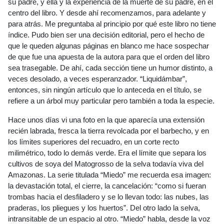
su padre, y ella y la experiencia de la muerte de su padre, en el
centro del libro. Y desde ahí recomenzamos, para adelante y
para atrás. Me preguntaba al principio por qué este libro no tiene
índice. Pudo bien ser una decisión editorial, pero el hecho de
que le queden algunas páginas en blanco me hace sospechar
de que fue una apuesta de la autora para que el orden del libro
sea trasegable. De ahí, cada sección tiene un humor distinto, a
veces desolado, a veces esperanzador. “Liquidámbar”,
entonces, sin ningún artículo que lo anteceda en el título, se
refiere a un árbol muy particular pero también a toda la especie.
Hace unos días vi una foto en la que aparecía una extensión
recién labrada, fresca la tierra revolcada por el barbecho, y en
los límites superiores del recuadro, en un corte recto
milimétrico, todo lo demás verde. Era el límite que separa los
cultivos de soya del Matogrosso de la selva todavía viva del
Amazonas. La serie titulada “Miedo” me recuerda esa imagen:
la devastación total, el cierre, la cancelación: “como si fueran
trombas hacia el desfiladero y se lo llevan todo: las nubes, las
praderas, los pliegues y los huertos”. Del otro lado la selva,
intransitable de un espacio al otro. “Miedo” habla, desde la voz