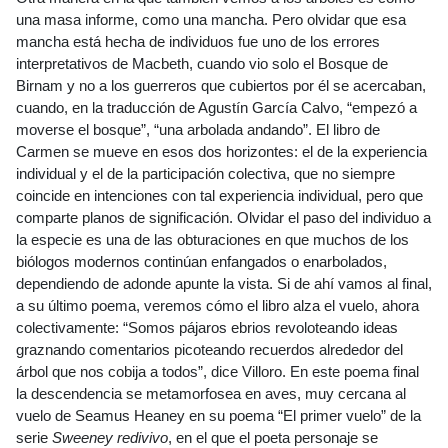
una masa informe, como una mancha. Pero olvidar que esa
mancha está hecha de individuos fue uno de los errores
interpretativos de Macbeth, cuando vio solo el Bosque de
Birnam y no a los guerreros que cubiertos por él se acercaban,
cuando, en la traducción de Agustín García Calvo, “empezó a
moverse el bosque”, “una arbolada andando”. El libro de
Carmen se mueve en esos dos horizontes: el de la experiencia
individual y el de la participación colectiva, que no siempre
coincide en intenciones con tal experiencia individual, pero que
comparte planos de significación. Olvidar el paso del individuo a
la especie es una de las obturaciones en que muchos de los
biólogos modernos continúan enfangados o enarbolados,
dependiendo de adonde apunte la vista. Si de ahí vamos al final,
a su último poema, veremos cómo el libro alza el vuelo, ahora
colectivamente: “Somos pájaros ebrios revoloteando ideas
graznando comentarios picoteando recuerdos alrededor del
árbol que nos cobija a todos”, dice Villoro. En este poema final
la descendencia se metamorfosea en aves, muy cercana al
vuelo de Seamus Heaney en su poema “El primer vuelo” de la
serie
Sweeney redivivo
, en el que el poeta personaje se