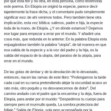
por qué esta flor y no otra, en esta persona, como testimonia
este poema. En Etiopía se originó la especie, parece decir
tajantemente la frase dicha, y el comentario pudo simplemente
significar eso: de ahí venimos todos. Pero también tiene otra
implicación, esta vez bíblica: salimos, padre e hija, la especie
toda de la mano, de Etiopía. ¿Y en dónde estamos? Dejamos
ese lugar para empezar a errar por el mundo. Y añadiré una
cosa más, que redunda en lo anterior. En la palabra Etiopía esta
enjuagándose también la palabra “utopía”, de tal manera en que
esa salida de la especie y a la vez del padre y la hija, es la
salida del espacio de la utopía, del paraíso de la utopía, para
errar en el mundo.
De las gotas de ámbar y de la desolación de lo devastado,
entonces, nacen las ramas de este libro: “Prolongamos la tarde
cada cual en su rama pretendiendo alejar la oscuridad acaso un
rato más, otro poquito y no desvanecernos de dolor”. Del
camino andado con el padre que la encamina y la deja, fuera de
Etiopía, para andar por el mundo: “Despedimos tu cuerpo para
siempre pero el murmullo queda. La sombra protectora del
follaje.” Salida de Etiopía, sola pero acompañada por la