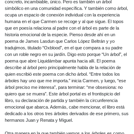
concreto, incambiable, único. Pero es también un árbol
simbólico en una comunidad específica. Y también como árbol,
ocupa un espacio de conexión individual con la experiencia
humana en el que Carmen se recoge y al que sigue. El topos
que en poesía relaciona al padre con el árbol es parte de la
historia emocional de la especie. Pienso desde ahí en un
poema de James Lasdun que Carlos López Beltrán y yo
tradujimos, titulado “Oxblood”, en el que compara a su padre
con un roble negro en su jardín. Digo esto porque “Un árbol”, el
poema que abre Liquidámbar apunta hacia allí. El poema
describe al árbol pero principalmente habla de la relación de
quien escribió este poema con dicho árbol. “Entre todos los
árboles hay uno que me importa.” inicia Carmen, y luego, “ese
árbol preciso me interesa”, para terminar: “me obsesiona: no
quiero que se muera”. Este árbol portal es el frontispicio del
libro, su declaración de partida y también la circunferencia
emocional que abarca. Además, cabe mencionar, el libro está
dedicado a los otros tres árboles derivados de ese primero, sus
hermanos Juan y Renata y Miguel.
Otra manera en la que también vemos a los árboles es como