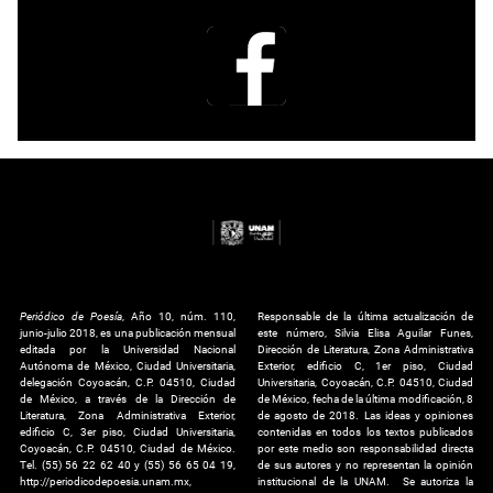
Periódico de Poesía
, Año 10, núm. 110,
Responsable de la última actualización de
junio-julio 2018, es una publicación mensual
este número, Silvia Elisa Aguilar Funes,
editada por la Universidad Nacional
Dirección de Literatura, Zona Administrativa
Autónoma de México, Ciudad Universitaria,
Exterior, edificio C, 1er piso, Ciudad
delegación Coyoacán, C.P. 04510, Ciudad
Universitaria, Coyoacán, C.P. 04510, Ciudad
de México, a través de la Dirección de
de México, fecha de la última modificación, 8
Literatura, Zona Administrativa Exterior,
de agosto de 2018. Las ideas y opiniones
edificio C, 3er piso, Ciudad Universitaria,
contenidas en todos los textos publicados
Coyoacán, C.P. 04510, Ciudad de México.
por este medio son responsabilidad directa
Tel. (55) 56 22 62 40 y (55) 56 65 04 19,
de sus autores y no representan la opinión
http://periodicodepoesia.unam.mx,
institucional de la UNAM. Se autoriza la