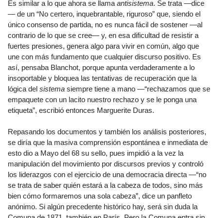
Es similar a lo que ahora se llama
antisistema
. Se trata —dice
— de un “No certero, inquebrantable, riguroso” que, siendo el
único consenso de partida, no es nunca fácil de sostener —al
contrario de lo que se cree— y, en esa dificultad de resistir a
fuertes presiones, genera algo para vivir en común, algo que
une con más fundamento que cualquier discurso positivo. Es
así, pensaba Blanchot, porque apunta verdaderamente a lo
insoportable y bloquea las tentativas de recuperación que la
lógica del
sistema
siempre tiene a mano —“rechazamos que se
empaquete con un lacito nuestro rechazo y se le ponga una
etiqueta”, escribió entonces Marguerite Duras.
Repasando los documentos y también los análisis posteriores,
se diría que la masiva comprensión espontánea e inmediata de
esto dio a Mayo del 68 su sello, pues impidió a la vez la
manipulación del movimiento por discursos previos y controló
los liderazgos con el ejercicio de una democracia directa —“no
se trata de saber quién estará a la cabeza de todos, sino más
bien cómo formaremos una sola cabeza”, dice un panfleto
anónimo. Si algún precedente histórico hay, será sin duda la
Comuna de 1871, también en París. Pero la Comuna entra sin