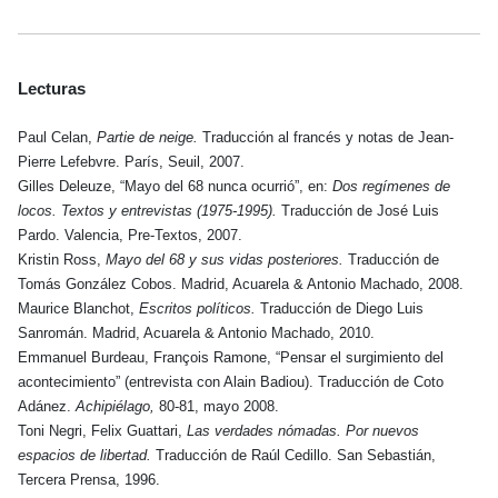
Lecturas
Paul Celan,
Partie de neige.
Traducción al francés y notas de Jean-
Pierre Lefebvre. París, Seuil, 2007.
Gilles Deleuze, “Mayo del 68 nunca ocurrió”, en:
Dos regímenes de
locos. Textos y entrevistas (1975-1995).
Traducción de José Luis
Pardo. Valencia, Pre-Textos, 2007.
Kristin Ross,
Mayo del 68 y sus vidas posteriores.
Traducción de
Tomás González Cobos. Madrid, Acuarela & Antonio Machado, 2008.
Maurice Blanchot,
Escritos políticos.
Traducción de Diego Luis
Sanromán. Madrid, Acuarela & Antonio Machado, 2010.
Emmanuel Burdeau, François Ramone, “Pensar el surgimiento del
acontecimiento” (entrevista con Alain Badiou). Traducción de Coto
Adánez.
Achipiélago,
80-81, mayo 2008.
Toni Negri, Felix Guattari,
Las verdades nómadas. Por nuevos
espacios de libertad.
Traducción de Raúl Cedillo. San Sebastián,
Tercera Prensa, 1996.