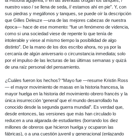
la Historia agujerea, // en las avenidas orugan los tanques, /
nuestro vaso / se llena de seda, // estamos ahí en pie”. Y, con
sus piedras y megáfonos y tanques, se puede oír la descripción
que Gilles Deleuze —una de las mejores cabezas de nuestra
época— hace de ese momento: “fue un fenómeno de videncia,
como si una sociedad viese de repente lo que tenía de
intolerable y viese al mismo tiempo la posibilidad de algo
distinto”. De la mano de los dos escribo ahora, no ya por la
cercanía de algún aniversario o circunstancia inmediata; solo
por el impulso de las lecturas de las últimas semanas y quizá
de una raíz personal del pensamiento.
¿Cuáles fueron los hechos? “Mayo fue —resume Kristin Ross
— el mayor movimiento de masas en la historia francesa, la
mayor huelga en la historia del movimiento obrero francés y la
única insurrección ‘general’ que el mundo desarrollado ha
conocido desde la segunda guerra mundial”. Es verdad que,
desde entonces, las versiones que más han circulado lo
reducen a una algarada de estudiantes (borrando los diez
millones de obreros que hicieron huelga y ocuparon las
fábricas), o a una cuestión juvenil y generacional (enlazando