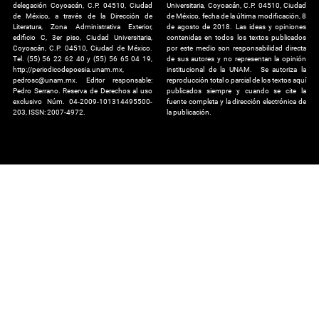
delegación Coyoacán, C.P. 04510, Ciudad
Universitaria, Coyoacán, C.P. 04510, Ciudad
de México, a través de la Dirección de
de México, fecha de la última modificación, 8
Literatura, Zona Administrativa Exterior,
de agosto de 2018. Las ideas y opiniones
edificio C, 3er piso, Ciudad Universitaria,
contenidas en todos los textos publicados
Coyoacán, C.P. 04510, Ciudad de México.
por este medio son responsabilidad directa
Tel. (55) 56 22 62 40 y (55) 56 65 04 19,
de sus autores y no representan la opinión
http://periodicodepoesia.unam.mx,
institucional de la UNAM. Se autoriza la
pedrosc@unam.mx. Editor responsable:
reproducción total o parcial de los textos aquí
Pedro Serrano. Reserva de Derechos al uso
publicados siempre y cuando se cite la
exclusivo Núm. 04-2009-101314495500-
fuente completa y la dirección electrónica de
203, ISSN: 2007-4972.
la publicación.