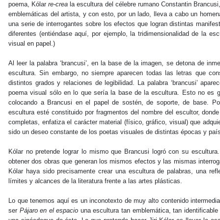
poema, Kólar
re-crea
la escultura del célebre rumano Constantin Brancusi,
emblemáticas del artista, y con esto, por un lado, lleva a cabo un homena
una serie de interrogantes sobre los efectos que logran distintas manifes
diferentes (entiéndase aquí, por ejemplo, la tridimensionalidad de la es
visual en papel.)
Al leer la palabra ‘brancusi’, en la base de la imagen, se detona de inme
escultura. Sin embargo, no siempre aparecen todas las letras que consti
distintos grados y relaciones de legibilidad. La palabra ‘brancusi’ apare
poema visual sólo en lo que sería la base de la escultura. Esto no es gr
colocando a Brancusi en el papel de sostén, de soporte, de base. Por
escultura esté constituido por fragmentos del nombre del escultor, donde
completas, enfatiza el carácter material (físico, gráfico, visual) que adq
sido un deseo constante de los poetas visuales de distintas épocas y pa
Kólar no pretende lograr lo mismo que Brancusi logró con su escultura. 
obtener dos obras que generan los mismos efectos y las mismas interro
Kólar haya sido precisamente crear una escultura de palabras, una reflex
límites y alcances de la literatura frente a las artes plásticas.
Lo que tenemos aquí es un inconotexto de muy alto contenido intermedial
ser
Pájaro en el espacio
una escultura tan emblemática, tan identificabl