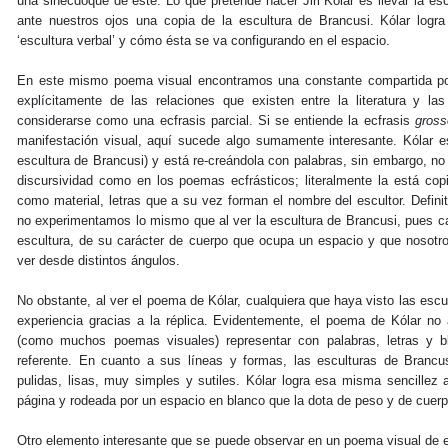
una sinécdoque de éste. Lo que pretende hacer Jiri Kólar es llevar la escu
ante nuestros ojos una copia de la escultura de Brancusi. Kólar log
‘escultura verbal’ y cómo ésta se va configurando en el espacio.
En este mismo poema visual encontramos una constante compartida por
explícitamente de las relaciones que existen entre la literatura y l
considerarse como una ecfrasis parcial. Si se entiende la ecfrasis
gross
manifestación visual, aquí sucede algo sumamente interesante. Kólar es
escultura de Brancusi) y está re-creándola con palabras, sin embargo, no
discursividad como en los poemas ecfrásticos; literalmente la está copi
como material, letras que a su vez forman el nombre del escultor. Definiti
no experimentamos lo mismo que al ver la escultura de Brancusi, pues ca
escultura, de su carácter de cuerpo que ocupa un espacio y que nosotr
ver desde distintos ángulos.
No obstante, al ver el poema de Kólar, cualquiera que haya visto las esc
experiencia gracias a la réplica. Evidentemente, el poema de Kólar no
(como muchos poemas visuales) representar con palabras, letras y b
referente. En cuanto a sus líneas y formas, las esculturas de Brancusi 
pulidas, lisas, muy simples y sutiles. Kólar logra esa misma sencillez a
página y rodeada por un espacio en blanco que la dota de peso y de cuerp
Otro elemento interesante que se puede observar en un poema visual de e