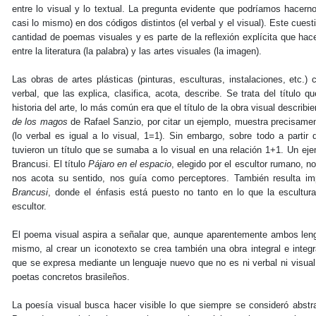
entre lo visual y lo textual. La pregunta evidente que podríamos hacern
casi lo mismo) en dos códigos distintos (el verbal y el visual). Este cue
cantidad de poemas visuales y es parte de la reflexión explícita que hac
entre la literatura (la palabra) y las artes visuales (la imagen).
Las obras de artes plásticas (pinturas, esculturas, instalaciones, etc.)
verbal, que las explica, clasifica, acota, describe. Se trata del título 
historia del arte, lo más común era que el título de la obra visual describi
de los magos
de Rafael Sanzio, por citar un ejemplo, muestra precisame
(lo verbal es igual a lo visual, 1=1). Sin embargo, sobre todo a partir d
tuvieron un título que se sumaba a lo visual en una relación 1+1. Un ej
Brancusi. El título
Pájaro en el espacio
, elegido por el escultor rumano, no
nos acota su sentido, nos guía como perceptores. También resulta impo
Brancusi
, donde el énfasis está puesto no tanto en lo que la escultura 
escultor.
El poema visual aspira a señalar que, aunque aparentemente ambos lengua
mismo, al crear un iconotexto se crea también una obra integral e integ
que se expresa mediante un lenguaje nuevo que no es ni verbal ni visua
poetas concretos brasileños.
La poesía visual busca hacer visible lo que siempre se consideró abstra