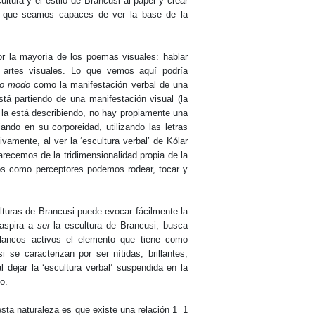
ltura y el estilo de Brancusi al papel y crear
ra que seamos capaces de ver la base de la
 la mayoría de los poemas visuales: hablar
as artes visuales. Lo que vemos aquí podría
o
modo
como la manifestación verbal de una
tá partiendo de una manifestación visual (la
 la está describiendo, no hay propiamente una
ando en su corporeidad, utilizando las letras
vamente, al ver la ‘escultura verbal’ de Kólar
recemos de la tridimensionalidad propia de la
os como perceptores podemos rodear, tocar y
ulturas de Brancusi puede evocar fácilmente la
 aspira a
ser
la escultura de Brancusi, busca
lancos activos el elemento que tiene como
se caracterizan por ser nítidas, brillantes,
l dejar la ‘escultura verbal’ suspendida en la
o.
sta naturaleza es que existe una relación 1=1