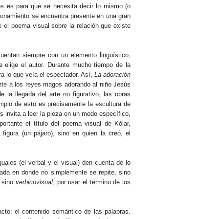
os es para qué se necesita decir lo mismo (o
stionamiento se encuentra presente en una gran
e el poema visual sobre la relación que existe
 cuentan siempre con un elemento lingüístico,
que elige el autor. Durante mucho tiempo de la
era lo que veía el espectador. Así,
La adoración
nte a los reyes magos adorando al niño Jesús
e la llegada del arte no figurativo, las obras
emplo de esto es precisamente la escultura de
s invita a leer la pieza en un modo específico,
rtante el título del poema visual de Kólar,
figura (un pájaro), sino en quien la creó, el
jes (el verbal y el visual) den cuenta de lo
rada en donde no simplemente se repite, sino
l sino
verbicovisual
, por usar el término de los
cto: el contenido semántico de las palabras.