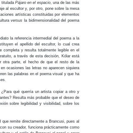
 titulada
Pájaro en el espacio
, una de las más
je al escultor y, por otro, pone sobre la mesa
taciones artísticas constituidas por elementos
cultura
versus
la bidimensionalidad del poema
diato la referencia intermedial del poema a la
tuyen el apellido del escultor, lo cual crea
ce completa y resulta totalmente legible en el
atuito, a través de esta decisión, Kólar está
 otra parte, el hecho de que el resto de la
 en ocasiones las letras no aparecen siquiera
uieren las palabras en el poema visual y que ha
íses.
¿Para qué querría un artista copiar a otro y
gantes? Resulta más probable que el deseo de
ión sobre legibilidad y visibilidad, sobre los
 que remite directamente a Brancusi, pues al
e con su creador, funciona prácticamente como