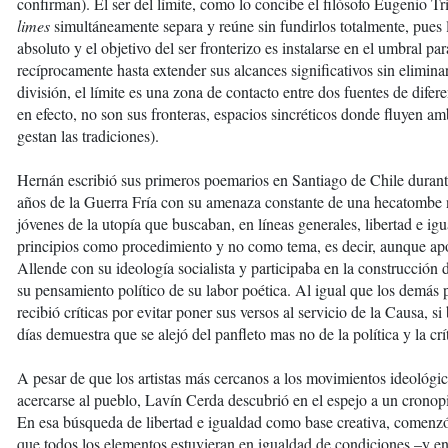
confirman). El ser del límite, como lo concibe el filósofo Eugenio Tr
limes
simultáneamente separa y reúne sin fundirlos totalmente, pues l
absoluto y el objetivo del ser fronterizo es instalarse en el umbral p
recíprocamente hasta extender sus alcances significativos sin eliminar
división, el límite es una zona de contacto entre dos fuentes de difere
en efecto, no son sus fronteras, espacios sincréticos donde fluyen a
gestan las tradiciones).
Hernán escribió sus primeros poemarios en Santiago de Chile durante
años de la Guerra Fría con su amenaza constante de una hecatombe n
jóvenes de la utopía que buscaban, en líneas generales, libertad e ig
principios como procedimiento y no como tema, es decir, aunque ap
Allende con su ideología socialista y participaba en la construcción
su pensamiento político de su labor poética. Al igual que los demás 
recibió críticas por evitar poner sus versos al servicio de la Causa, si
días demuestra que se alejó del panfleto mas no de la política y la crít
A pesar de que los artistas más cercanos a los movimientos ideológic
acercarse al pueblo, Lavín Cerda descubrió en el espejo a un cronop
En esa búsqueda de libertad e igualdad como base creativa, comenzó a
que todos los elementos estuvieran en igualdad de condiciones –y e