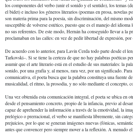
los componentes del verbo (unir el sonido y el sentido), los temas (d
el bidet) e incluso los géneros literarios (poemas en prosa, novelas poé
son materia prima para la poesía, sin discriminación, del mismo modo
susceptible de volverse estético, puesto que es el manejo del idioma l
no sus referentes. De este modo, Hernán ha conseguido llevar a la pr
proclamaban en las calles: en vez de pedir libertad de expresión, por
De acuerdo con lo anterior, para Lavín Cerda todo parte desde el leng
Tarkovski–. Si se tiene la certeza de que no hay palabras poéticas pe
asumir que el arte literario está en el estudio de sus materiales: la pa
sonido, por una grafía y, al menos, rara vez, por un significado. Para
comunicativa, el poeta busca que la palabra constituya una fuente de
musicalidad, el ritmo, la prosodia, y no sólo mediante el concepto, com
Una vez obtenida esta comunicación integral, el poeta se ubica en ot
desde el pensamiento concreto, propio de la infancia, previo al desa
capaz de aprehender la información a través de la emotividad, la imag
prelógico o prerracional, el verbo se manifiesta libremente, sin categ
prejuicios, por lo que se generan imágenes nuevas (fónicas, semánti
antes que convencer pero siempre mover a la reflexión. A menudo el