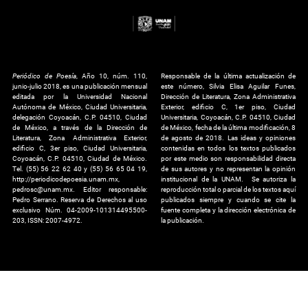
Periódico de Poesía
, Año 10, núm. 110,
Responsable de la última actualización de
junio-julio 2018, es una publicación mensual
este número, Silvia Elisa Aguilar Funes,
editada por la Universidad Nacional
Dirección de Literatura, Zona Administrativa
Autónoma de México, Ciudad Universitaria,
Exterior, edificio C, 1er piso, Ciudad
delegación Coyoacán, C.P. 04510, Ciudad
Universitaria, Coyoacán, C.P. 04510, Ciudad
de México, a través de la Dirección de
de México, fecha de la última modificación, 8
Literatura, Zona Administrativa Exterior,
de agosto de 2018. Las ideas y opiniones
edificio C, 3er piso, Ciudad Universitaria,
contenidas en todos los textos publicados
Coyoacán, C.P. 04510, Ciudad de México.
por este medio son responsabilidad directa
Tel. (55) 56 22 62 40 y (55) 56 65 04 19,
de sus autores y no representan la opinión
http://periodicodepoesia.unam.mx,
institucional de la UNAM. Se autoriza la
pedrosc@unam.mx. Editor responsable:
reproducción total o parcial de los textos aquí
Pedro Serrano. Reserva de Derechos al uso
publicados siempre y cuando se cite la
exclusivo Núm. 04-2009-101314495500-
fuente completa y la dirección electrónica de
203, ISSN: 2007-4972.
la publicación.