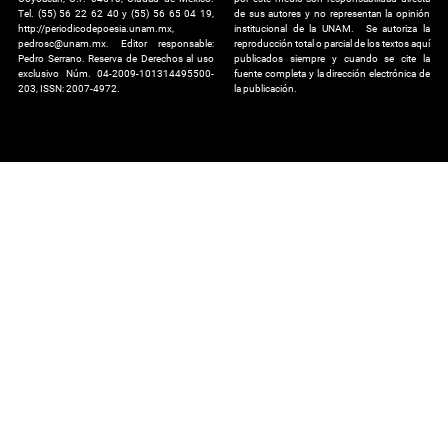
Tel. (55) 56 22 62 40 y (55) 56 65 04 19,
de sus autores y no representan la opinión
http://periodicodepoesia.unam.mx,
institucional de la UNAM. Se autoriza la
pedrosc@unam.mx. Editor responsable:
reproducción total o parcial de los textos aquí
Pedro Serrano. Reserva de Derechos al uso
publicados siempre y cuando se cite la
exclusivo Núm. 04-2009-101314495500-
fuente completa y la dirección electrónica de
203, ISSN: 2007-4972.
la publicación.