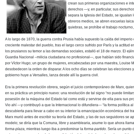
crean sus primeras organizaciones e int
derechos —y, en particular, sus derecho
separa la Iglesia del Estado, se igualan 
obreros medios, se abren escuelas laicas
quiebras, se prohíbe el trabajo nocturno,
A lo largo de 1870, la guerra contra Prusia había supuesto la caída del imperio 
creciente malestar del pueblo, tras el largo cerco sufrido por París y la actitud
los prusianos su temor a las demandas sociales, estalló el 18 de marzo. El ejér
Guardia Nacional –milicia ciudadana no profesional—, que habían sido financi
por Víctor Hugo; un grupo de mujeres, encabezadas por una maestra, Louise Mich
desobedecen la orden de disparar. A los ocho días se celebran las elecciones 
gobierno huye a Versalles, lanza desde allí la guerra civil.
Era la primera revolución obrera, según el juicio contemporáneo de Marx, quie
en su práctica un principio nuevo: una revolución de tal signo “no puede limita
posesión de la máquina del Estado tal como está y servirse de ella para sus pro
Vio ahí —y contribuyó a que la Internacional lo difundiera— “la forma política al 
descubierta para llevar a cabo en su interior la emancipación económica del tra
Marx murió antes de escribir su teoría del Estado, y las de sus seguidores se a
modelo; se diría que la Comuna, libre y asamblearia, asume lo que ahora llam
forma-plaza,
mientras luego iba a predominar la
forma-partido.
Sería un punto 