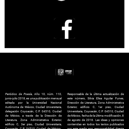
Periódico de Poesía
, Año 10, núm. 110,
Responsable de la última actualización de
junio-julio 2018, es una publicación mensual
este número, Silvia Elisa Aguilar Funes,
editada por la Universidad Nacional
Dirección de Literatura, Zona Administrativa
Autónoma de México, Ciudad Universitaria,
Exterior, edificio C, 1er piso, Ciudad
delegación Coyoacán, C.P. 04510, Ciudad
Universitaria, Coyoacán, C.P. 04510, Ciudad
de México, a través de la Dirección de
de México, fecha de la última modificación, 8
Literatura, Zona Administrativa Exterior,
de agosto de 2018. Las ideas y opiniones
edificio C, 3er piso, Ciudad Universitaria,
contenidas en todos los textos publicados
Coyoacán, C.P. 04510, Ciudad de México.
por este medio son responsabilidad directa