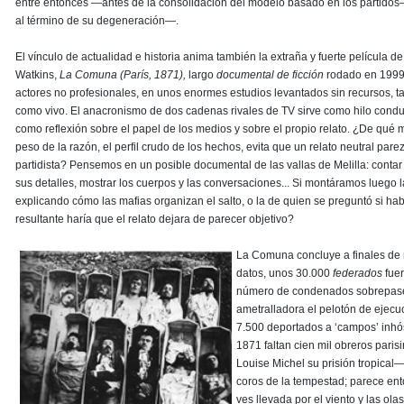
entre entonces —antes de la consolidación del modelo basado en los partido
al término de su degeneración—.
El vínculo de actualidad e historia anima también la extraña y fuerte película de
Watkins,
La Comuna (París, 1871),
largo
documental de ficción
rodado en 1999
actores no profesionales, en unos enormes estudios levantados sin recursos, ta
como vivo. El anacronismo de dos cadenas rivales de TV sirve como hilo conduc
como reflexión sobre el papel de los medios y sobre el propio relato. ¿De qué 
peso de la razón, el perfil crudo de los hechos, evita que un relato neutral pare
partidista? Pensemos en un posible documental de las vallas de Melilla: contar l
sus detalles, mostrar los cuerpos y las conversaciones... Si montáramos luego la
explicando cómo las mafias organizan el salto, o la de quien se preguntó si hab
resultante haría que el relato dejara de parecer objetivo?
La Comuna concluye a finales de
datos, unos 30.000
federados
fuer
número de condenados sobrepase
ametralladora el pelotón de ejecu
7.500 deportados a ‘campos’ inhó
1871 faltan cien mil obreros pari
Louise Michel su prisión tropical—
coros de la tempestad; parece ent
ves llevada por el viento y las ola