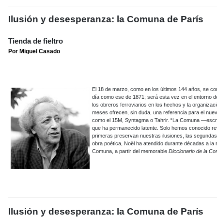
Ilusión y desesperanza: la Comuna de París
Tienda de fieltro
Por Miguel Casado
El 18 de marzo, como en los últimos 144 años, se c
día como ese de 1871; será esta vez en el entorno de
los obreros ferroviarios en los hechos y la organiza
meses ofrecen, sin duda, una referencia para el nuevo
como el 15M, Syntagma o Tahrir. “La Comuna —escr
que ha permanecido latente. Solo hemos conocido rev
primeras preservan nuestras ilusiones, las segundas
obra poética, Noël ha atendido durante décadas a la re
Comuna, a partir del memorable
Diccionario de la C
Ilusión y desesperanza: la Comuna de París