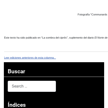
Fotografía “Communards in
Este texto ha sido publicado en “La sombra del ciprés”, suplemento del diario
El Norte de 
Leer ediciones anteriores de esta columna...
Buscar
Search
Type 2 or more characters for results.
Índices