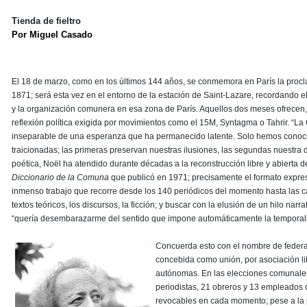
Tienda de fieltro
Por Miguel Casado
El 18 de marzo, como en los últimos 144 años, se conmemora en París la pro
1871; será esta vez en el entorno de la estación de Saint-Lazare, recordando el
y la organización comunera en esa zona de París. Aquellos dos meses ofrecen, 
reflexión política exigida por movimientos como el 15M, Syntagma o Tahrir. 
inseparable de una esperanza que ha permanecido latente. Solo hemos conoci
traicionadas; las primeras preservan nuestras ilusiones, las segundas nuestra
poética, Noël ha atendido durante décadas a la reconstrucción libre y abierta 
Diccionario de la Comuna
que publicó en 1971; precisamente el formato expres
inmenso trabajo que recorre desde los 140 periódicos del momento hasta las cart
textos teóricos, los discursos, la ficción; y buscar con la elusión de un hilo narra
“quería desembarazarme del sentido que impone automáticamente la temporal
Concuerda esto con el nombre de feder
concebida como unión, por asociación li
autónomas. En las elecciones comunales
periodistas, 21 obreros y 13 empleados o
revocables en cada momento; pese a la p