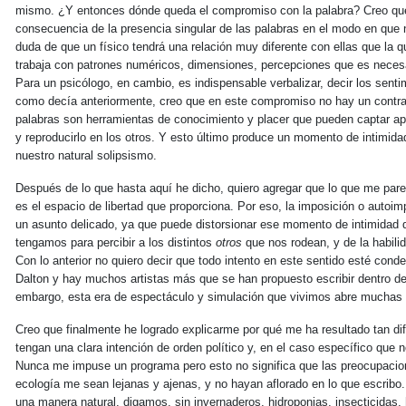
mismo. ¿Y entonces dónde queda el compromiso con la palabra? Creo qu
consecuencia de la presencia singular de las palabras en el modo en que
duda de que un físico tendrá una relación muy diferente con ellas que la q
trabaja con patrones numéricos, dimensiones, percepciones que es necesar
Para un psicólogo, en cambio, es indispensable verbalizar, decir los sent
como decía anteriormente, creo que en este compromiso no hay un contrat
palabras son herramientas de conocimiento y placer que pueden captar a
y reproducirlo en los otros. Y esto último produce un momento de intimida
nuestro natural solipsismo.
Después de lo que hasta aquí he dicho, quiero agregar que lo que me pare
es el espacio de libertad que proporciona. Por eso, la imposición o auto
un asunto delicado, ya que puede distorsionar ese momento de intimidad q
tengamos para percibir a los distintos
otros
que nos rodean, y de la habili
Con lo anterior no quiero decir que todo intento en este sentido esté conde
Dalton y hay muchos artistas más que se han propuesto escribir dentro d
embargo, esta era de espectáculo y simulación que vivimos abre muchas t
Creo que finalmente he logrado explicarme por qué me ha resultado tan di
tengan una clara intención de orden político y, en el caso específico que 
Nunca me impuse un programa pero esto no significa que las preocupacion
ecología me sean lejanas y ajenas, y no hayan aflorado en lo que escribo
una manera natural, digamos, sin invernaderos, hidroponias, insecticidas,