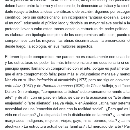
deben hacer entre la forma y el contenido, la dimensión artística y la cientí
darle ropaje artístico a ideas científicas o de escribir, digamos por esco
científico, pero sin distorsionarlo, sin incorporarle fantasía excesiva. De
el mundo”, educando al público lego y dándole un mayor relieve social a l
pretende llevar a cabo estas tareas desde la estructura del poder político
es elaborar una tipología completa de los compromisos artísticos, puedo d
compromisos con las mujeres, las etnias discriminadas, la preservación d
desde luego, la ecología, en sus múltiples aspectos.
El tercer tipo de compromiso, me parece, no es exactamente con una idea
y las estructuras de poder. Es más íntimo e incluso me cuestionaría si se
principio quiero llamarlo un compromiso con el arte, porque es justamente 
que el arte comprometido falla: pesa más el voluntarioso mensaje y menos l
Neruda en su libro
Incitación al nixonicidio
(1973) pero me siguen convenc
este cáliz
(1937) y de
Poemas humanos
(1939) de César Vallejo, y el “po
Dalton. Sin embargo, “compromiso artístico” subterráneamente remite a la ide
arte”, y de ahí, con un paso en falso, se cae en la acusación de “arte alie
enajenado” o “arte alienado” sea ya vieja, y en América Latina muy setente
necesidad de una “conexión del arte con la realidad social”. ¿Pero qué es 
vida en el campo? ¿La disparidad en la distribución de la renta? ¿La mise
marginados: indígenas, mujeres, viejos, gays, ninis, obreros, etc.? ¿La irr
afectiva? ¿La estructura actual de las familias? ¿El mercado del arte? Pa