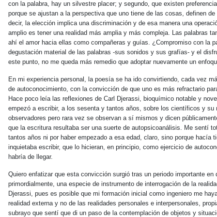
con la palabra, hay un silvestre placer; y segundo, que existen preferenci
porque se ajustan a la perspectiva que uno tiene de las cosas, definen de
decir, la elección implica una discriminación y de esa manera una operac
amplio es tener una realidad más amplia y más compleja. Las palabras t
ahí el amor hacia ellas como compañeras y guías. ¿Compromiso con la pa
degustación material de las palabras -sus sonidos y sus grafías- y el disfr
este punto, no me queda más remedio que adoptar nuevamente un enfoque 
En mi experiencia personal, la poesía se ha ido convirtiendo, cada vez m
de autoconocimiento, con la convicción de que uno es más refractario par
Hace poco leía las reflexiones de Carl Djerassi, bioquímico notable y nov
empezó a escribir, a los sesenta y tantos años, sobre los científicos y s
observadores pero rara vez se observan a sí mismos y dicen públicament
que la escritura resultaba ser una suerte de autopsicoanálisis. Me sentí to
tantos años ni por haber empezado a esa edad, claro, sino porque hacía 
inquietaba escribir, que lo hicieran, en principio, como ejercicio de autocon
habría de llegar.
Quiero enfatizar que esta convicción surgió tras un periodo importante en 
primordialmente, una especie de instrumento de interrogación de la realid
Djerassi, pues es posible que mi formación inicial como ingeniero me haya
realidad externa y no de las realidades personales e interpersonales, prop
subrayo que sentí que di un paso de la contemplación de objetos y situaci