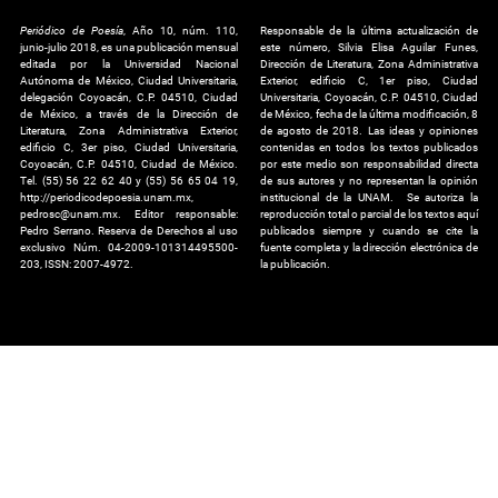
Periódico de Poesía
, Año 10, núm. 110,
Responsable de la última actualización de
junio-julio 2018, es una publicación mensual
este número, Silvia Elisa Aguilar Funes,
editada por la Universidad Nacional
Dirección de Literatura, Zona Administrativa
Autónoma de México, Ciudad Universitaria,
Exterior, edificio C, 1er piso, Ciudad
delegación Coyoacán, C.P. 04510, Ciudad
Universitaria, Coyoacán, C.P. 04510, Ciudad
de México, a través de la Dirección de
de México, fecha de la última modificación, 8
Literatura, Zona Administrativa Exterior,
de agosto de 2018. Las ideas y opiniones
edificio C, 3er piso, Ciudad Universitaria,
contenidas en todos los textos publicados
Coyoacán, C.P. 04510, Ciudad de México.
por este medio son responsabilidad directa
Tel. (55) 56 22 62 40 y (55) 56 65 04 19,
de sus autores y no representan la opinión
http://periodicodepoesia.unam.mx,
institucional de la UNAM. Se autoriza la
pedrosc@unam.mx. Editor responsable:
reproducción total o parcial de los textos aquí
Pedro Serrano. Reserva de Derechos al uso
publicados siempre y cuando se cite la
exclusivo Núm. 04-2009-101314495500-
fuente completa y la dirección electrónica de
203, ISSN: 2007-4972.
la publicación.