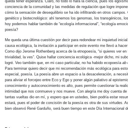
queda tener esperanza. Claro, no todo lo hará la ciencia, pues los egoísmo
conciencia de la comunidad y las medidas de regulación que logre impon
cómo la sensación de desequilibrio se ha ido infiltrando en otros campos.
genético y biotecnológico: ahí tenemos los genomas, los transgénicos, los
hoy podemos hablar también de “ecología informacional”, “ecología emocio
poesía?
Me queda una última cuestión por decir para redondear mi inquietud inici
causa ecológica, la invitación a participar en este evento me llevó a hac
Como dijo Jerome Rothenberg acerca de la etnopoesía, “si quieres ver en 
trivialidad, la ves”. Quise hallar conciencia ecológica -mejor dicho, mi s
logré. Veo también que, en mi caso particular, no ha habido ecopoesía
ab 
Para terminar quiero decir que mi recomendación más ecológica para estos t
especial, poesía. La poesía abre un espacio a la desaceleración, a nece
para aliviar el forcejeo entre Eco y Ego y poner algún paliativo al epistem
conocimiento y autoconocimiento es alto, pues permite cuestionar la realid
intimidad que nos conmueve y nos mueve. Con alegría me doy cuenta de 
tantas vueltas dio en mí, y espero que en ustedes, bien podría estar res
estará, pues el poder de concisión de la poesía es otra de sus virtudes. A
bien observó René Garduño, será buen tiempo en este Día Internacional d