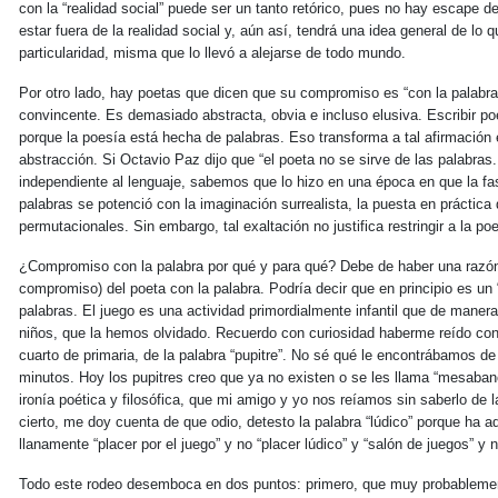
con la “realidad social” puede ser un tanto retórico, pues no hay escape de
estar fuera de la realidad social y, aún así, tendrá una idea general de lo
particularidad, misma que lo llevó a alejarse de todo mundo.
Por otro lado, hay poetas que dicen que su compromiso es “con la palab
convincente. Es demasiado abstracta, obvia e incluso elusiva. Escribir p
porque la poesía está hecha de palabras. Eso transforma a tal afirmación
abstracción. Si Octavio Paz dijo que “el poeta no se sirve de las palabras.
independiente al lenguaje, sabemos que lo hizo en una época en que la fas
palabras se potenció con la imaginación surrealista, la puesta en práctica 
permutacionales. Sin embargo, tal exaltación no justifica restringir a la p
¿Compromiso con la palabra por qué y para qué? Debe de haber una razón f
compromiso) del poeta con la palabra. Podría decir que en principio es un “p
palabras. El juego es una actividad primordialmente infantil que de manera
niños, que la hemos olvidado. Recuerdo con curiosidad haberme reído con
cuarto de primaria, de la palabra “pupitre”. No sé qué le encontrábamos de
minutos. Hoy los pupitres creo que ya no existen o se les llama “mesabanco
ironía poética y filosófica, que mi amigo y yo nos reíamos sin saberlo de l
cierto, me doy cuenta de que odio, detesto la palabra “lúdico” porque ha a
llanamente “placer por el juego” y no “placer lúdico” y “salón de juegos” y n
Todo este rodeo desemboca en dos puntos: primero, que muy probableme