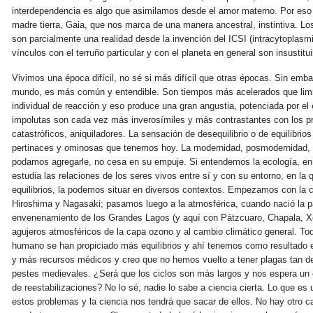
interdependencia es algo que asimilamos desde el amor materno. Por eso e
madre tierra, Gaia, que nos marca de una manera ancestral, instintiva. L
son parcialmente una realidad desde la invención del ICSI (intracytoplasmi
vínculos con el terruño particular y con el planeta en general son insustit
Vivimos una época difícil, no sé si más difícil que otras épocas. Sin embar
mundo, es más común y entendible. Son tiempos más acelerados que limit
individual de reacción y eso produce una gran angustia, potenciada por el
impolutas son cada vez más inverosímiles y más contrastantes con los pr
catastróficos, aniquiladores. La sensación de desequilibrio o de equilibrio
pertinaces y ominosas que tenemos hoy. La modernidad, posmodernidad, h
podamos agregarle, no cesa en su empuje. Si entendemos la ecología, en 
estudia las relaciones de los seres vivos entre sí y con su entorno, en la 
equilibrios, la podemos situar en diversos contextos. Empezamos con la 
Hiroshima y Nagasaki; pasamos luego a la atmosférica, cuando nació la 
envenenamiento de los Grandes Lagos (y aquí con Pátzcuaro, Chapala, Xo
agujeros atmosféricos de la capa ozono y al cambio climático general. Tod
humano se han propiciado más equilibrios y ahí tenemos como resultado 
y más recursos médicos y creo que no hemos vuelto a tener plagas tan 
pestes medievales. ¿Será que los ciclos son más largos y nos espera un
de reestabilizaciones? No lo sé, nadie lo sabe a ciencia cierta. Lo que es 
estos problemas y la ciencia nos tendrá que sacar de ellos. No hay otro 