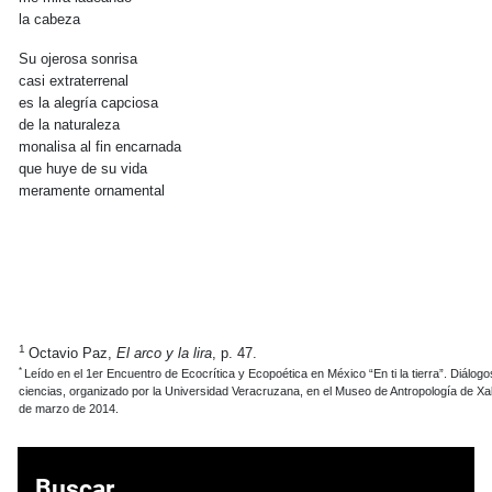
la cabeza
Su ojerosa sonrisa
casi extraterrenal
es la alegría capciosa
de la naturaleza
monalisa al fin encarnada
que huye de su vida
meramente ornamental
1
Octavio Paz,
El arco y la lira
, p. 47.
*
Leído en el 1er Encuentro de Ecocrítica y Ecopoética en México “En ti la tierra”. Diálogo
ciencias, organizado por la Universidad Veracruzana, en el Museo de Antropología de Xal
de marzo de 2014.
Buscar