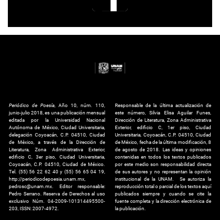
Periódico de Poesía
, Año 10, núm. 110,
Responsable de la última actualización de
junio-julio 2018, es una publicación mensual
este número, Silvia Elisa Aguilar Funes,
editada por la Universidad Nacional
Dirección de Literatura, Zona Administrativa
Autónoma de México, Ciudad Universitaria,
Exterior, edificio C, 1er piso, Ciudad
delegación Coyoacán, C.P. 04510, Ciudad
Universitaria, Coyoacán, C.P. 04510, Ciudad
de México, a través de la Dirección de
de México, fecha de la última modificación, 8
Literatura, Zona Administrativa Exterior,
de agosto de 2018. Las ideas y opiniones
edificio C, 3er piso, Ciudad Universitaria,
contenidas en todos los textos publicados
Coyoacán, C.P. 04510, Ciudad de México.
por este medio son responsabilidad directa
Tel. (55) 56 22 62 40 y (55) 56 65 04 19,
de sus autores y no representan la opinión
http://periodicodepoesia.unam.mx,
institucional de la UNAM. Se autoriza la
pedrosc@unam.mx. Editor responsable:
reproducción total o parcial de los textos aquí
Pedro Serrano. Reserva de Derechos al uso
publicados siempre y cuando se cite la
exclusivo Núm. 04-2009-101314495500-
fuente completa y la dirección electrónica de
203, ISSN: 2007-4972.
la publicación.