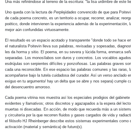
Una más refiriéndose al terreno de la escritura: "la lisa urdimbre de este li
Uno queda con la lectura de
Perplejidades
convencido de que para Poitevi
de cada poema concreto, es un territorio a ocupar, recorrer, analizar, reo
poético, donde intervienen la experiencia además de la experimentación,
mejor aún confundidas virtuosamente.
El resultado es un espacio acotado y transparente "donde todo se hace en
el naturalista Poitevin lleva sus palabras, revisadas y sopesadas, diagnos
les da horma y sitio. El poema, en su severa y lúcida forma, enmarca seña
separadas. Los monosílabos son duros y concretos. Los vocablos agudos s
esdrújulas son serpientes difíciles y ponzoñosas. Las palabras graves son
cada una reconocible. En ese espacio las palabras comunes y las raras, l
acompañarse bajo la tutela cuidadosa del curador. Así un verso anclado en
exiguo en tu argumento/ hay un delta que se abre y nos separa) cumple cab
del desencuentro amoroso.
Cada poema vitrina nos muestra así los especiales prodigios del gabinete 
evidentes y llamativos; otros discretos y agazapados a la espera del lecto
muertas ni disecadas. En acción, de modo que recuerda más a un sistema d
y circuitería por la que recorren fluidos y gases cargados de vida y radiac
el filósofo HJ Rheinberger describe estos sistemas experimentales como c
activación (material y semántica) de futuro(s).