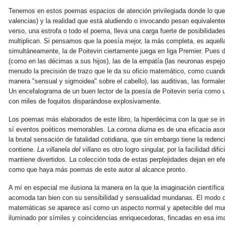
Tenemos en estos poemas espacios de atención privilegiada donde lo que 
valencias) y la realidad que está aludiendo o invocando pesan equivalen
verso, una estrofa o todo el poema, lleva una carga fuerte de posibilida
multiplican. Si pensamos que la poesía mejor, la más completa, es aquel
simultáneamente, la de Poitevin ciertamente juega en liga Premier. Pues d
(como en las décimas a sus hijos), las de la empatía (las neuronas espejo
menudo la precisión de trazo que le da su oficio matemático, como cuan
manera "sensual y sigmoidea" sobre el cabello), las auditivas, las formale
Un encefalograma de un buen lector de la poesía de Poitevin sería como un
con miles de foquitos disparándose explosivamente.
Los poemas más elaborados de este libro, la hiperdécima con la que se in
sí eventos poéticos memorables. La
corona diurna
es de una eficacia aso
la brutal sensación de fatalidad cotidiana, que sin embargo tiene la redenci
contiene.
La villanela del villano
es otro logro singular, por la facilidad dif
mantiene divertidos. La colección toda de estas perplejidades dejan en efec
como que haya más poemas de este autor al alcance pronto.
A mí en especial me ilusiona la manera en la que la imaginación científica
acomoda tan bien con su sensibilidad y sensualidad mundanas. El modo de
matemáticas se aparece así como un aspecto normal y apetecible del mu
iluminado por símiles y coincidencias enriquecedoras, fincadas en esa im