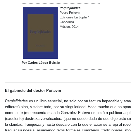
...................................................................
Perplejidades
Pedro Poitevin
Ediciones La Joplin /
Conaculta
México, 2014.
Por Carlos López Beltrán
.....................................................................
El gabinete del doctor Poitevin
Perplejidades
es un libro especial, no solo por su factura impecable y atract
editores) sino, y sobre todo, por su singularidad. Hace mucho que no apar
como este (me recuerda cuando González Esteva empezó a publicar aquí 
(excelente) destreza versificadora (que no quede duda de que digo esto sin
la claridad, franqueza y hasta descaro con la que el autor se arroja al ru
fraguar su poesía, asumiendo retos formales complejos, tradicionales, m