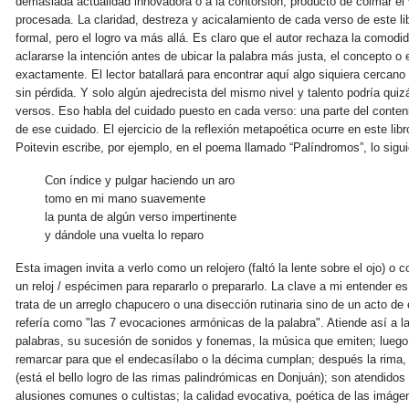
demasiada actualidad innovadora o a la contorsión, producto de colmar el
procesada. La claridad, destreza y acicalamiento de cada verso de este l
formal, pero el logro va más allá. Es claro que el autor rechaza la comodi
aclararse la intención antes de ubicar la palabra más justa, el concepto o 
exactamente. El lector batallará para encontrar aquí algo siquiera cercano
sin pérdida. Y solo algún ajedrecista del mismo nivel y talento podría qu
versos. Eso habla del cuidado puesto en cada verso: una parte del conte
de ese cuidado. El ejercicio de la reflexión metapoética ocurre en este li
Poitevin escribe, por ejemplo, en el poema llamado “Palíndromos”, lo sigui
Con índice y pulgar haciendo un aro
tomo en mi mano suavemente
la punta de algún verso impertinente
y dándole una vuelta lo reparo
Esta imagen invita a verlo como un relojero (faltó la lente sobre el ojo) o c
un reloj / espécimen para repararlo o prepararlo. La clave a mi entender es
trata de un arreglo chapucero o una disección rutinaria sino de un acto d
refería como "las 7 evocaciones armónicas de la palabra". Atiende así a l
palabras, su sucesión de sonidos y fonemas, la música que emiten; luego 
remarcar para que el endecasílabo o la décima cumplan; después la rima
(está el bello logro de las rimas palindrómicas en Donjuán); son atendidos 
alusiones comunes o cultistas; la calidad evocativa, poética de las imág