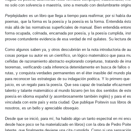
no solo con solvencia o maestría, sino a menudo con deslumbrante origina
Perplejidades
es un libro que llega a tiempo para reafirmar, por si había d
poemas, que la forma es la poesía y la poesía es la forma. Entendida é
más allá de las normativas superficiales de manual. Bien entendida enton
forma ocupada, colmada, encarnada por poesía, y la poesía cumplida, inst
provee contundente evidencia de esa verdad de mil quilates. Su lectura de
Como algunos saben ya, y otros descubrirán en la nota introductoria de auto
cosas porque su autor es un científico, un lógico matemático que pasa mu
ceñidas de razonamiento abstracto explorando conjeturas, tratando de i
teoremas, verificando cada inferencia detenidamente en busca de fallos o 
rutas, y conquista verdades permanentes en el éter inasible del mundo pla
para reconocer las estrategias de su indagación poética. Y lo primero que 
juicio, es un regalo para la poesía. Que sea capaz de trasladar eficazment
talento y talante matemático al mundo bizarro (en los dos sentidos de este
poesía en idioma español (y asombrosamente también inglés) y para el es
vinculada con este país y esta ciudad. Que publique Poitevin sus libros 
nosotros, es un bello y apreciable obsequio.
Desde que se inició, para mí, ha habido algo un tanto espectral en mi encu
desde hace poco se ha materializado en libros) con la obra de Pedro Poite
latente, que finalmente deviene una cita cumplida. Como si una sensació