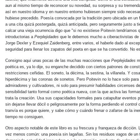
aun al mismo tiempo de reconocer su novedad, su sorpresa y su tremenda
así en nuestro idioma y en nuestro entorno hubiesen siempre sido necesario
hubiese precedido. Poesía convocada por la tradición pero ubicada en un f
a una cita quizá postergada, quizá anticipada, pero seguramente justo a t
calcar una vieja ocurrencia digo que "si no existiese Poitevin tendríamos 
introductorias a
Perplejidades
que le debemos mucho a ciberactivistas de l
Jorge Dexler y Ezequiel Zaidenberg, entre varios, el haberle dado al exce
seguridad para llenar los zapatos del poeta en que se ha convertido. No es
Consigno aquí unas pocas de las muchas reacciones que
Perplejidades
me
poética es, ya lo dije, su enganche decidido con ciertos patrones de cons
restricciones ceñidas. El soneto, la décima, la sestina, la villanela. Y c
hiperdécima y las coronas de sonetos. Pero Poitevin no lo hace solo para
admiradores y cultivadores, ni solo para presumir habilidades circenses de
sensibilidad tanto formal como poética nueva, con la que activa las formas
trata la creación. Usa sus capacidades formales para catapultar eventos p
sin dejarse llevar dócil o peligrosamente por la forma perdiendo el control d
tranvía es porque quiere, y sabe cómo y cuándo frenar o zafarse de la iner
tiempo no consiguen.
Otro aspecto notable de este libro es su frescura y franqueza de dicción.
vez menos común: una poesía sin lagañas. Sin los residuos vagos de un to