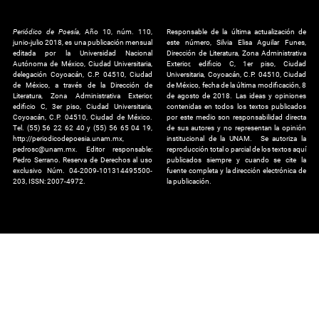
Periódico de Poesía
, Año 10, núm. 110,
Responsable de la última actualización de
junio-julio 2018, es una publicación mensual
este número, Silvia Elisa Aguilar Funes,
editada por la Universidad Nacional
Dirección de Literatura, Zona Administrativa
Autónoma de México, Ciudad Universitaria,
Exterior, edificio C, 1er piso, Ciudad
delegación Coyoacán, C.P. 04510, Ciudad
Universitaria, Coyoacán, C.P. 04510, Ciudad
de México, a través de la Dirección de
de México, fecha de la última modificación, 8
Literatura, Zona Administrativa Exterior,
de agosto de 2018. Las ideas y opiniones
edificio C, 3er piso, Ciudad Universitaria,
contenidas en todos los textos publicados
Coyoacán, C.P. 04510, Ciudad de México.
por este medio son responsabilidad directa
Tel. (55) 56 22 62 40 y (55) 56 65 04 19,
de sus autores y no representan la opinión
http://periodicodepoesia.unam.mx,
institucional de la UNAM. Se autoriza la
pedrosc@unam.mx. Editor responsable:
reproducción total o parcial de los textos aquí
Pedro Serrano. Reserva de Derechos al uso
publicados siempre y cuando se cite la
exclusivo Núm. 04-2009-101314495500-
fuente completa y la dirección electrónica de
203, ISSN: 2007-4972.
la publicación.