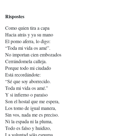
R
ispostes
Como quien tira a capa
Hacia atrás y ya su mano
El pomo aferra, lo digo:
“Toda mi vida os amé”.
No importan cien embozados
Cerrándomela calleja.
Porque todo mi ciudado
Está recordándote:
“Sé que soy aborrecido.
Toda mi vida os amé.”
Y si infierno o paraíso
Son el hostal que me espera,
Los tomo de igual manera,
Sin vos, nada me es preciso.
Ni la espada ni la pluma,
Todo es falso y huidizo,
La voluntad sólo espuma.