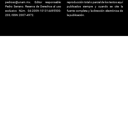
pedrosc@unam.mx. Editor responsable:
reproducción total o parcial de los textos aquí
Pedro Serrano. Reserva de Derechos al uso
publicados siempre y cuando se cite la
exclusivo Núm. 04-2009-101314495500-
fuente completa y la dirección electrónica de
203, ISSN: 2007-4972.
la publicación.