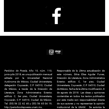
Periódico de Poesía
, Año 10, núm. 110,
Responsable de la última actualización de
junio-julio 2018, es una publicación mensual
este número, Silvia Elisa Aguilar Funes,
editada por la Universidad Nacional
Dirección de Literatura, Zona Administrativa
Autónoma de México, Ciudad Universitaria,
Exterior, edificio C, 1er piso, Ciudad
delegación Coyoacán, C.P. 04510, Ciudad
Universitaria, Coyoacán, C.P. 04510, Ciudad
de México, a través de la Dirección de
de México, fecha de la última modificación, 8
Literatura, Zona Administrativa Exterior,
de agosto de 2018. Las ideas y opiniones
edificio C, 3er piso, Ciudad Universitaria,
contenidas en todos los textos publicados
Coyoacán, C.P. 04510, Ciudad de México.
por este medio son responsabilidad directa
Tel. (55) 56 22 62 40 y (55) 56 65 04 19,
de sus autores y no representan la opinión
http://periodicodepoesia.unam.mx,
institucional de la UNAM. Se autoriza la