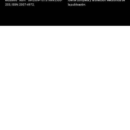
exclusivo Núm. 04-2009-101314495500-
fuente completa y la dirección electrónica de
203, ISSN: 2007-4972.
la publicación.