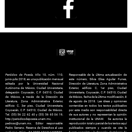
Periódico de Poesía
, Año 10, núm. 110,
Responsable de la última actualización de
junio-julio 2018, es una publicación mensual
este número, Silvia Elisa Aguilar Funes,
editada por la Universidad Nacional
Dirección de Literatura, Zona Administrativa
Autónoma de México, Ciudad Universitaria,
Exterior, edificio C, 1er piso, Ciudad
delegación Coyoacán, C.P. 04510, Ciudad
Universitaria, Coyoacán, C.P. 04510, Ciudad
de México, a través de la Dirección de
de México, fecha de la última modificación, 8
Literatura, Zona Administrativa Exterior,
de agosto de 2018. Las ideas y opiniones
edificio C, 3er piso, Ciudad Universitaria,
contenidas en todos los textos publicados
Coyoacán, C.P. 04510, Ciudad de México.
por este medio son responsabilidad directa
Tel. (55) 56 22 62 40 y (55) 56 65 04 19,
de sus autores y no representan la opinión
http://periodicodepoesia.unam.mx,
institucional de la UNAM. Se autoriza la
pedrosc@unam.mx. Editor responsable:
reproducción total o parcial de los textos aquí
Pedro Serrano. Reserva de Derechos al uso
publicados siempre y cuando se cite la