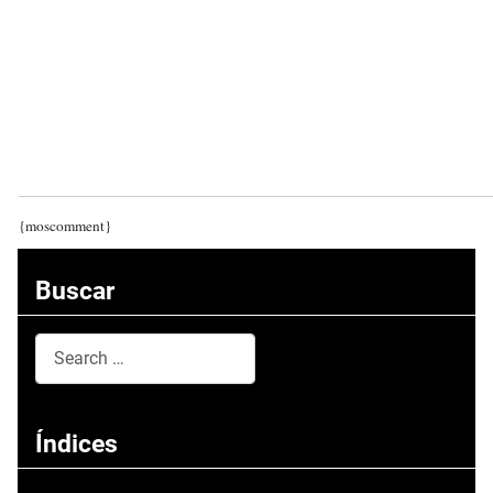
{moscomment}
Buscar
Search
Type 2 or more characters for results.
Índices