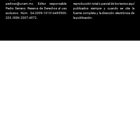
pedrosc@unam.mx. Editor responsable:
reproducción total o parcial de los textos aquí
Pedro Serrano. Reserva de Derechos al uso
publicados siempre y cuando se cite la
exclusivo Núm. 04-2009-101314495500-
fuente completa y la dirección electrónica de
203, ISSN: 2007-4972.
la publicación.