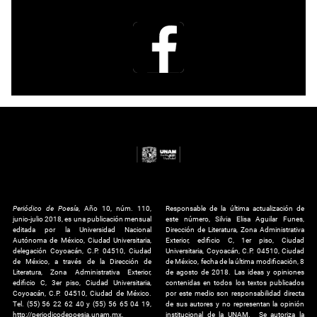
Periódico de Poesía
, Año 10, núm. 110,
Responsable de la última actualización de
junio-julio 2018, es una publicación mensual
este número, Silvia Elisa Aguilar Funes,
editada por la Universidad Nacional
Dirección de Literatura, Zona Administrativa
Autónoma de México, Ciudad Universitaria,
Exterior, edificio C, 1er piso, Ciudad
delegación Coyoacán, C.P. 04510, Ciudad
Universitaria, Coyoacán, C.P. 04510, Ciudad
de México, a través de la Dirección de
de México, fecha de la última modificación, 8
Literatura, Zona Administrativa Exterior,
de agosto de 2018. Las ideas y opiniones
edificio C, 3er piso, Ciudad Universitaria,
contenidas en todos los textos publicados
Coyoacán, C.P. 04510, Ciudad de México.
por este medio son responsabilidad directa
Tel. (55) 56 22 62 40 y (55) 56 65 04 19,
de sus autores y no representan la opinión
http://periodicodepoesia.unam.mx,
institucional de la UNAM. Se autoriza la