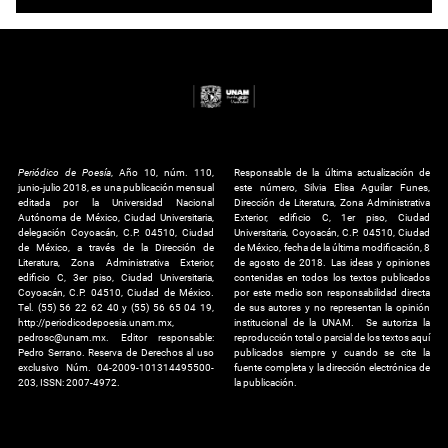
Periódico de Poesía
, Año 10, núm. 110,
Responsable de la última actualización de
junio-julio 2018, es una publicación mensual
este número, Silvia Elisa Aguilar Funes,
editada por la Universidad Nacional
Dirección de Literatura, Zona Administrativa
Autónoma de México, Ciudad Universitaria,
Exterior, edificio C, 1er piso, Ciudad
delegación Coyoacán, C.P. 04510, Ciudad
Universitaria, Coyoacán, C.P. 04510, Ciudad
de México, a través de la Dirección de
de México, fecha de la última modificación, 8
Literatura, Zona Administrativa Exterior,
de agosto de 2018. Las ideas y opiniones
edificio C, 3er piso, Ciudad Universitaria,
contenidas en todos los textos publicados
Coyoacán, C.P. 04510, Ciudad de México.
por este medio son responsabilidad directa
Tel. (55) 56 22 62 40 y (55) 56 65 04 19,
de sus autores y no representan la opinión
http://periodicodepoesia.unam.mx,
institucional de la UNAM. Se autoriza la
pedrosc@unam.mx. Editor responsable:
reproducción total o parcial de los textos aquí
Pedro Serrano. Reserva de Derechos al uso
publicados siempre y cuando se cite la
exclusivo Núm. 04-2009-101314495500-
fuente completa y la dirección electrónica de
203, ISSN: 2007-4972.
la publicación.