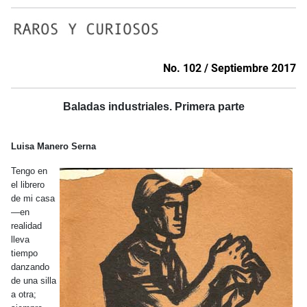
No. 102 / Septiembre 2017
Baladas industriales. Primera parte
Luisa Manero Serna
Tengo en
el librero
de mi casa
—en
realidad
lleva
tiempo
danzando
de una silla
a otra;