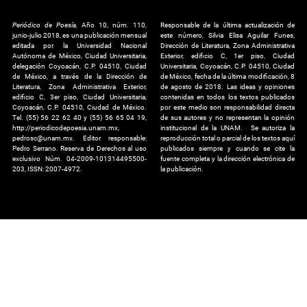
Periódico de Poesía
, Año 10, núm. 110,
Responsable de la última actualización de
junio-julio 2018, es una publicación mensual
este número, Silvia Elisa Aguilar Funes,
editada por la Universidad Nacional
Dirección de Literatura, Zona Administrativa
Autónoma de México, Ciudad Universitaria,
Exterior, edificio C, 1er piso, Ciudad
delegación Coyoacán, C.P. 04510, Ciudad
Universitaria, Coyoacán, C.P. 04510, Ciudad
de México, a través de la Dirección de
de México, fecha de la última modificación, 8
Literatura, Zona Administrativa Exterior,
de agosto de 2018. Las ideas y opiniones
edificio C, 3er piso, Ciudad Universitaria,
contenidas en todos los textos publicados
Coyoacán, C.P. 04510, Ciudad de México.
por este medio son responsabilidad directa
Tel. (55) 56 22 62 40 y (55) 56 65 04 19,
de sus autores y no representan la opinión
http://periodicodepoesia.unam.mx,
institucional de la UNAM. Se autoriza la
pedrosc@unam.mx. Editor responsable:
reproducción total o parcial de los textos aquí
Pedro Serrano. Reserva de Derechos al uso
publicados siempre y cuando se cite la
exclusivo Núm. 04-2009-101314495500-
fuente completa y la dirección electrónica de
203, ISSN: 2007-4972.
la publicación.