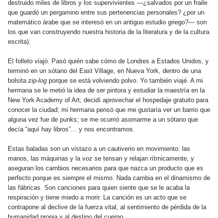
destruido miles de libros y los supervivientes —¿salvados por un fraile
que guardó un pergamino entre sus pertenencias personales? ¿por un
matemático árabe que se interesó en un antiguo estudio griego?— son
los que van construyendo nuestra historia de la literatura y de la cultura
escrita).
El folleto viajó. Pasó quién sabe cómo de Londres a Estados Unidos, y
terminó en un sótano del East Village, en Nueva York, dentro de una
bolsita
zip-log
porque se está volviendo polvo. Yo también viajé. A mi
hermana se le metió la idea de ser pintora y estudiar la maestría en la
New York Academy of Art; decidí aprovechar el hospedaje gratuito para
conocer la ciudad; mi hermana pensó que me gustaría ver un barrio que
alguna vez fue de punks; se me ocurrió asomarme a un sótano que
decía “aquí hay libros”… y nos encontramos.
Estas baladas son un vistazo a un cautiverio en movimiento: las
manos, las máquinas y la voz se tensan y relajan rítmicamente, y
aseguran los cambios necesarios para que nazca un producto que es
perfecto porque es siempre el mismo. Nada cambia en el dinamismo de
las fábricas.
Son canciones para quien siente que se le acaba la
respiración y tiene miedo a morir. La canción es un acto que se
contrapone al declive de la fuerza vital, al sentimiento de pérdida de la
humanidad propia y al destino del cuerpo.