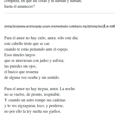
completa, en que las cosas y tú hablan y hablan,
hasta el amanecer?
Lo cot
{mmp3ex}www.archivopdp.unam.mx/media/lo-cotidiano.mp3{/mmp3ex}
Para el amor no hay cielo, amor, sólo este día;
este cabello triste que se cae
cuando te estás peinando ante el espejo.
Esos túneles largos
que se atraviesan con jadeo y asfixia;
las paredes sin ojos,
el hueco que resuena
de alguna voz oculta y sin sentido.
Para el amor no hay tregua, amor. La noche
no se vuelve, de pronto, respirable.
Y cuando un astro rompe sus cadenas
y lo ves zigzaguear, loco, y perderse,
no por ello la ley suelta sus garfios.