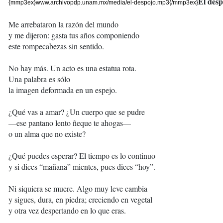
El desp
{mmp3ex}www.archivopdp.unam.mx/media/el-despojo.mp3{/mmp3ex}
Me arrebataron la razón del mundo
y me dijeron: gasta tus años componiendo
este rompecabezas sin sentido.
No hay más. Un acto es una estatua rota.
Una palabra es sólo
la imagen deformada en un espejo.
¿Qué vas a amar? ¿Un cuerpo que se pudre
—ese pantano lento ñeque te ahogas—
o un alma que no existe?
¿Qué puedes esperar? El tiempo es lo continuo
y si dices “mañana” mientes, pues dices “hoy”.
Ni siquiera se muere. Algo muy leve cambia
y sigues, dura, en piedra; creciendo en vegetal
y otra vez despertando en lo que eras.