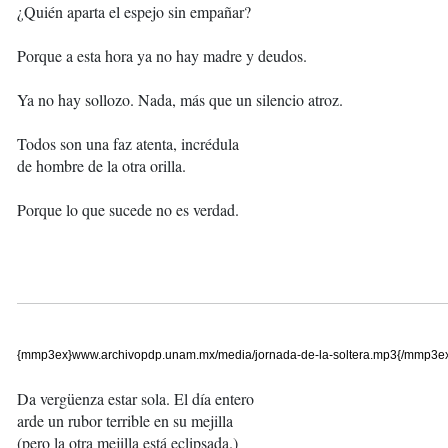
¿Quién aparta el espejo sin empañar?
Porque a esta hora ya no hay madre y deudos.
Ya no hay sollozo. Nada, más que un silencio atroz.
Todos son una faz atenta, incrédula
de hombre de la otra orilla.
Porque lo que sucede no es verdad.
{mmp3ex}www.archivopdp.unam.mx/media/jornada-de-la-soltera.mp3{/mmp3e
Da vergüenza estar sola. El día entero
arde un rubor terrible en su mejilla
(pero la otra mejilla está eclipsada.)