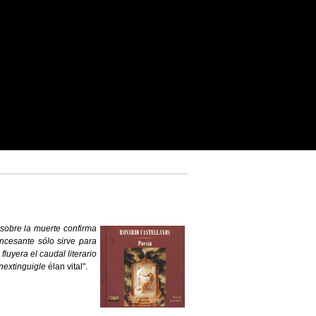
sobre la muerte confirma
incesante sólo sirve para
luyera el caudal literario
inextinguigle
élan vital".